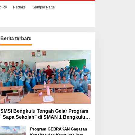
olicy
Redaksi
Sample Page
Berita terbaru
ingga Awal Agustus 2026,
SMSI Bengkulu Tengah
ajari Lahat Tangani
Gelar Program “Sapa
elapan Perkara
Sekolah” di SMAN 1
Bengkulu Tengah
SMSI Bengkulu Tengah Gelar Program
“Sapa Sekolah” di SMAN 1 Bengkulu
Tengah
Program GEBRAKAN Gagasan