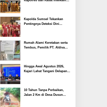
Kapolres dan Kasat Intelkam
Polres Lahat Menyasar ke Siswa
SDN dan SMPN di Jarai
Kapolda Sumsel Tekankan
Pentingnya Deteksi Dini
Kesehatan untuk Optimalisasi
Pelayanan Kepolisian
Rumah Alami Keretakan serta
Tembus, Pemilik PT. Aldiva
Mandiri Perkasa di Polisikan
Hingga Awal Agustus 2026,
Kajari Lahat Tangani Delapan
Perkara
10 Tahun Tanpa Perbaikan,
Jalan 2 Km di Desa Dusun
Anyar Bengkulu Tengah
Berlumpur dan Berlubang