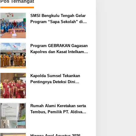
Pos Terhangat
SMSI Bengkulu Tengah Gelar
Program “Sapa Sekolah” di
SMAN 1 Bengkulu Tengah
Program GEBRAKAN Gagasan
Kapolres dan Kasat Intelkam
Polres Lahat Menyasar ke Siswa
SDN dan SMPN di Jarai
Kapolda Sumsel Tekankan
Pentingnya Deteksi Dini
Kesehatan untuk Optimalisasi
Pelayanan Kepolisian
Rumah Alami Keretakan serta
Tembus, Pemilik PT. Aldiva
Mandiri Perkasa di Polisikan
Hingga Awal Agustus 2026,