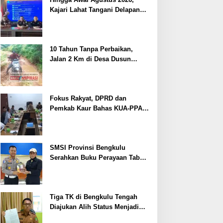
Kajari Lahat Tangani Delapan
Perkara
10 Tahun Tanpa Perbaikan,
Jalan 2 Km di Desa Dusun
Anyar Bengkulu Tengah
Berlumpur dan Berlubang
Fokus Rakyat, DPRD dan
Pemkab Kaur Bahas KUA-PPAS
2027
SMSI Provinsi Bengkulu
Serahkan Buku Perayaan Tabot
kepada Dirlantas Polda
Bengkulu
Tiga TK di Bengkulu Tengah
Diajukan Alih Status Menjadi
Negeri