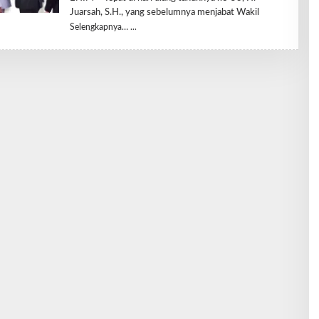
R
Juarsah, S.H., yang sebelumnya menjabat Wakil
E
Selengkapnya…
D
A
K
S
I