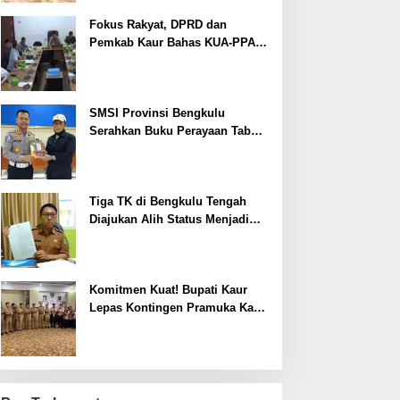
Fokus Rakyat, DPRD dan
Pemkab Kaur Bahas KUA-PPAS
2027
SMSI Provinsi Bengkulu
Serahkan Buku Perayaan Tabot
kepada Dirlantas Polda
Bengkulu
Tiga TK di Bengkulu Tengah
Diajukan Alih Status Menjadi
Negeri
Komitmen Kuat! Bupati Kaur
Lepas Kontingen Pramuka Kaur
ke Jamnas XII Cibubur 2026