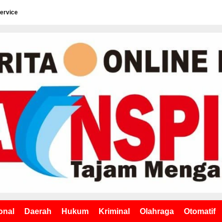
ervice
onal
Daerah
Hukum
Kriminal
Olahraga
Otomatif