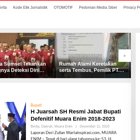
erita
Kode Etik Jurnalistik
OTOMOTIF
Pedoman Media Siber
Privacy P
»
a Sumsel Tekankan
Rumah Alami Keretakan
H
nya Deteksi Dini
serta Tembus, Pemilik PT.
K
tan untuk
Aldiva Mandiri Perkasa di
D
lisasi Pelayanan
Polisikan
sian
Bupati
H Juarsah SH Resmi Jabat Bupati
Defenitif Muara Enim 2018-2023
Berita
,
Daerah
,
Muara Enim
|
Desember 11, 2020
O
L
Laporan Deri Zulian Wartainspirasi.com, MUARA
E
ENIM – Tepat di hari ulang tahunnya ke-53, H.
H