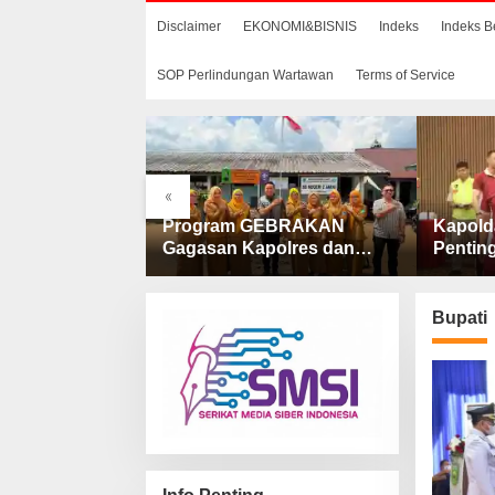
Disclaimer
EKONOMI&BISNIS
Indeks
Indeks B
SOP Perlindungan Wartawan
Terms of Service
«
ulu Tengah
Program GEBRAKAN
Kapold
am “Sapa
Gagasan Kapolres dan
Penting
 SMAN 1
Kasat Intelkam Polres Lahat
Keseha
engah
Menyasar ke Siswa SDN
Optima
dan SMPN di Jarai
Kepoli
Bupati