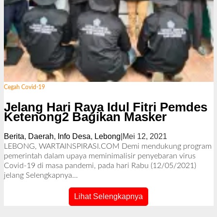
Cegah Covid-19
Jelang Hari Raya Idul Fitri Pemdes
Ketenong2 Bagikan Masker
Berita
,
Daerah
,
Info Desa
,
Lebong
|
Mei 12, 2021
o
l
LEBONG, WARTAINSPIRASI.COM Demi mendukung program
e
pemerintah dalam upaya meminimalisir penyebaran virus
h
Covid-19 di masa pandemi, pada hari Rabu (12/05/2021)
R
jelang
Selengkapnya…
e
d
Lihat Selengkapnya
a
k