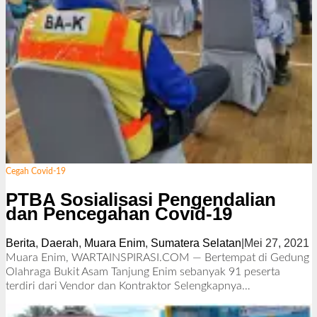
Cegah Covid-19
PTBA Sosialisasi Pengendalian
dan Pencegahan Covid-19
Berita
,
Daerah
,
Muara Enim
,
Sumatera Selatan
|
Mei 27, 2021
o
l
Muara Enim, WARTAINSPIRASI.COM — Bertempat di Gedung
e
Olahraga Bukit Asam Tanjung Enim sebanyak 91 peserta
h
terdiri dari Vendor dan Kontraktor
Selengkapnya…
e