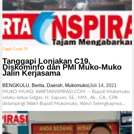
Cegah Covid-19
Tanggapi Lonjakan C19,
Diskominfo dan PMI Muko-Muko
Jalin Kerjasama
BENGKULU
,
Berita
,
Daerah
,
Mukomuko
|
Juli 14, 2021
o
l
MUKO-MUKO, WARTAINSPIRASI.COM — Bupati Mukomuko
e
selaku ketua Satgas, H. Sapuan, SE., MM., Ak., CA., CPA
h
didampingi Wakil Bupati Mukomuko, Wasri
Selengkapnya…
R
e
d
a
k