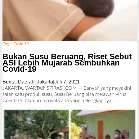
Cegah Covid-19
Bukan Susu Beruang, Riset Sebut
ASI Lebih Mujarab Sembuhkan
Covid-19
Berita
,
Daerah
,
Jakarta
|
Juli 7, 2021
o
l
JAKARTA, WARTAINSPIRASI.COM — Banyak yang meyakini
e
salah satu produk susu, Susu Beruang bisa melawan virus
h
Covid-19. Namun ternyata ada yang
Selengkapnya…
R
e
d
a
k
s