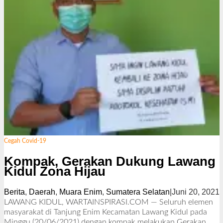
Cegah Covid-19
Kompak, Gerakan Dukung Lawang
Kidul Zona Hijau
Berita
,
Daerah
,
Muara Enim
,
Sumatera Selatan
|
Juni 20, 2021
l
LAWANG KIDUL, WARTAINSPIRASI.COM — Seluruh elemen
masyarakat di Tanjung Enim Kecamatan Lawang Kidul pada
Minggu (20/06/2021) dengan kompak melakukan Gerakan