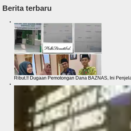
s
Berita terbaru
i
Ribut.!! Dugaan Pemotongan Dana BAZNAS, Ini Penje