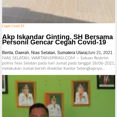
Cegah Covid-19
Akp Iskandar Ginting. SH Bersama
Personil Gencar Cegah Covid-19
Berita
,
Daerah
,
Nias Selatan
,
Sumatera Utara
|
Juni 21, 2021
o
l
NIAS SELATAN, WARTAINSPIRASI.COM — Satuan Reskrim
e
polres Nias Selatan pada hari Jumat pada tanggal 18/06-2021,
h
melakukan Jumat bersih disekitar Kantor
Selengkapnya…
R
e
d
a
k
s
i