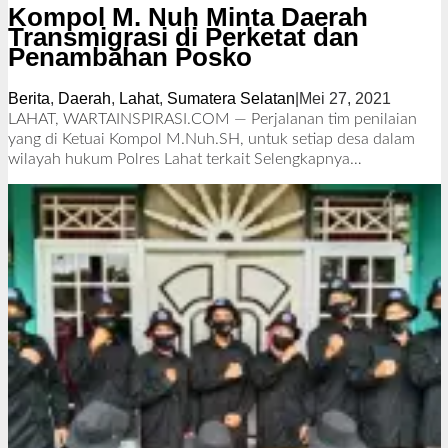
Kompol M. Nuh Minta Daerah
Transmigrasi di Perketat dan
Penambahan Posko
Berita
,
Daerah
,
Lahat
,
Sumatera Selatan
|
Mei 27, 2021
o
l
LAHAT, WARTAINSPIRASI.COM — Perjalanan tim penilaian
e
yang di Ketuai Kompol M.Nuh.SH, untuk setiap desa dalam
h
wilayah hukum Polres Lahat terkait
Selengkapnya…
R
e
d
a
k
s
i