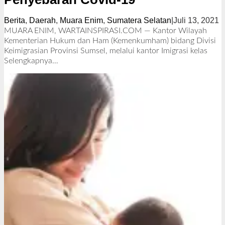
Berita
,
Daerah
,
Muara Enim
,
Sumatera Selatan
|
Juli 13, 2021
o
l
MUARA ENIM, WARTAINSPIRASI.COM — Kantor Wilayah
e
Kementerian Hukum dan Ham (Kemenkumham) bidang Divisi
h
Keimigrasian Provinsi Sumsel, melalui kantor Imigrasi kelas
R
Selengkapnya…
e
d
a
k
s
i