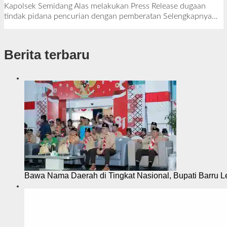
e
Kapolsek Semidang Alas melakukan Press Release dugaan
h
tindak pidana pencurian dengan pemberatan
Selengkapnya…
R
e
d
Berita terbaru
a
k
s
i
Bawa Nama Daerah di Tingkat Nasional, Bupati Barru L