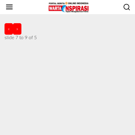
L
e
w
a
t
«
»
i
slide
8 to 10
of 5
k
e
k
o
n
t
e
n