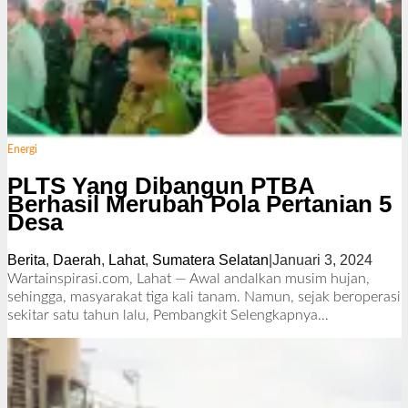
Energi
PLTS Yang Dibangun PTBA
Berhasil Merubah Pola Pertanian 5
Desa
Berita
,
Daerah
,
Lahat
,
Sumatera Selatan
|
Januari 3, 2024
o
l
Wartainspirasi.com, Lahat — Awal andalkan musim hujan,
e
sehingga, masyarakat tiga kali tanam. Namun, sejak beroperasi
h
sekitar satu tahun lalu, Pembangkit
Selengkapnya…
R
e
d
a
k