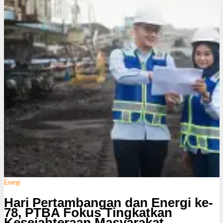
s
i
Energi
Hari Pertambangan dan Energi ke-
78, PTBA Fokus Tingkatkan
Kesejahteraan Masyarakat