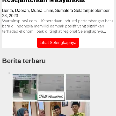
Berita
,
Daerah
,
Muara Enim
,
Sumatera Selatan
|
September
28, 2023
o
l
Wartainspirasi.com – Keberadaan industri pertambangan batu
e
bara di Indonesia memiliki dampak positif yang signifikan
h
terhadap ekonomi, baik di tingkat regional
Selengkapnya…
R
e
Lihat Selengkapnya
d
a
k
Berita terbaru
s
i