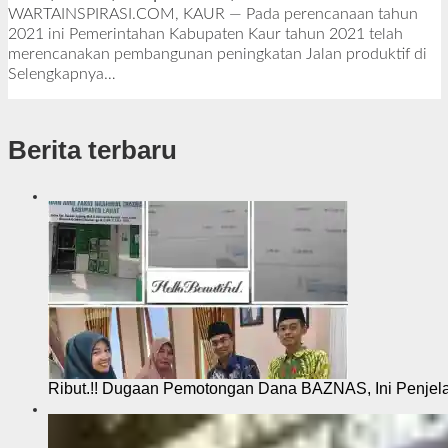
l
WARTAINSPIRASI.COM, KAUR — Pada perencanaan tahun
e
2021 ini Pemerintahan Kabupaten Kaur tahun 2021 telah
h
merencanakan pembangunan peningkatan Jalan produktif di
R
Selengkapnya…
e
d
a
Berita terbaru
k
s
i
Ribut.!! Dugaan Pemotongan Dana BAZNAS, Ini Penje