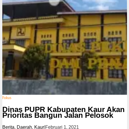
Fokus
Dinas PUPR Kabupaten Kaur Akan
Prioritas Bangun Jalan Pelosok
Berita
,
Daerah
,
Kaur
|
Februari 1, 2021
o