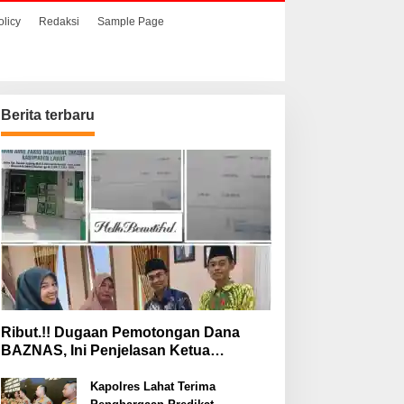
olicy
Redaksi
Sample Page
Berita terbaru
aat Hendak
Ribut.!! Dugaan
enyelundupkan Sabu,
Pemotongan Dana
ua Pelaku Berhasil
BAZNAS, Ini Penjelasan
itangkap
Ketua BAZNAS Lahat
Ribut.!! Dugaan Pemotongan Dana
BAZNAS, Ini Penjelasan Ketua
BAZNAS Lahat
Kapolres Lahat Terima