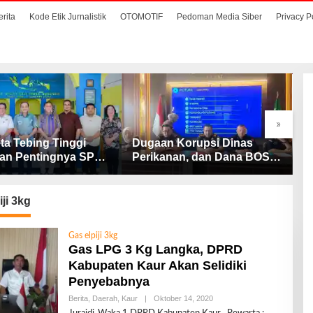
erita
Kode Etik Jurnalistik
OTOMOTIF
Pedoman Media Siber
Privacy P
»
ta Tebing Tinggi
Dugaan Korupsi Dinas
S
an Pentingnya SP3
Perikanan, dan Dana BOS
M
Cegah Stunting
SD – SMP Tahun 2025 –
D
2026 Terus Dipertajam
D
Kajari Lahat
iji 3kg
Gas elpiji 3kg
Gas LPG 3 Kg Langka, DPRD
Kabupaten Kaur Akan Selidiki
Penyebabnya
Berita
,
Daerah
,
Kaur
|
Oktober 14, 2020
O
L