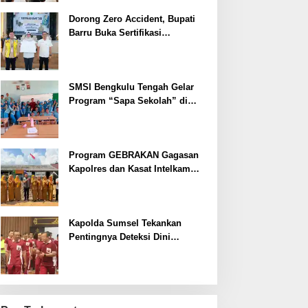
Dorong Zero Accident, Bupati
Barru Buka Sertifikasi
Supervisor K3 Konstruksi
SMSI Bengkulu Tengah Gelar
Program “Sapa Sekolah” di
SMAN 1 Bengkulu Tengah
Program GEBRAKAN Gagasan
Kapolres dan Kasat Intelkam
Polres Lahat Menyasar ke Siswa
SDN dan SMPN di Jarai
Kapolda Sumsel Tekankan
Pentingnya Deteksi Dini
Kesehatan untuk Optimalisasi
Pelayanan Kepolisian