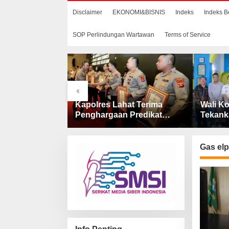
Disclaimer
EKONOMI&BISNIS
Indeks
Indeks B
SOP Perlindungan Wartawan
Terms of Service
«
aan
Kapolres Lahat Terima
Wali Ko
 Dana
Penghargaan Predikat
Tekank
 Penjelasan
Pelayanan Prima dari Polda
Catin 
AS Lahat
Sumsel Tahun 2026
Gas elp