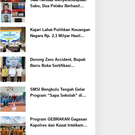
Sabu, Dua Pelaku Berhasil
Ditangkap
Kajari Lahat Pulihkan Keuangan
Negara Rp. 2,1 Milyar Hasil
Temuan BPK RI
Dorong Zero Accident, Bupati
Barru Buka Sertifikasi
Supervisor K3 Konstruksi
SMSI Bengkulu Tengah Gelar
Program “Sapa Sekolah” di
SMAN 1 Bengkulu Tengah
Program GEBRAKAN Gagasan
Kapolres dan Kasat Intelkam
Polres Lahat Menyasar ke Siswa