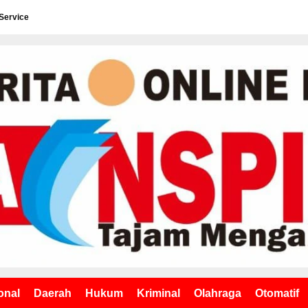
Service
onal
Daerah
Hukum
Kriminal
Olahraga
Otomatif