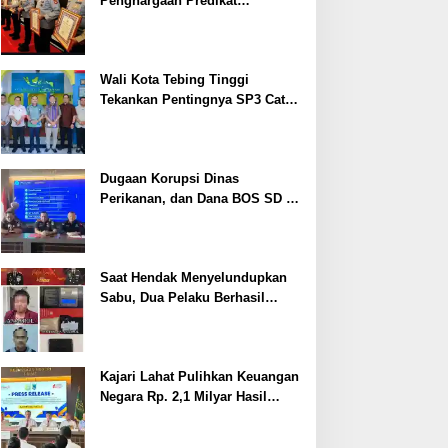
Penghargaan Predikat
Pelayanan Prima dari Polda
Sumsel Tahun 2026
Wali Kota Tebing Tinggi
Tekankan Pentingnya SP3 Catin
Cegah Stunting
Dugaan Korupsi Dinas
Perikanan, dan Dana BOS SD –
SMP Tahun 2025 – 2026 Terus
Dipertajam Kajari Lahat
Saat Hendak Menyelundupkan
Sabu, Dua Pelaku Berhasil
Ditangkap
Kajari Lahat Pulihkan Keuangan
Negara Rp. 2,1 Milyar Hasil
Temuan BPK RI