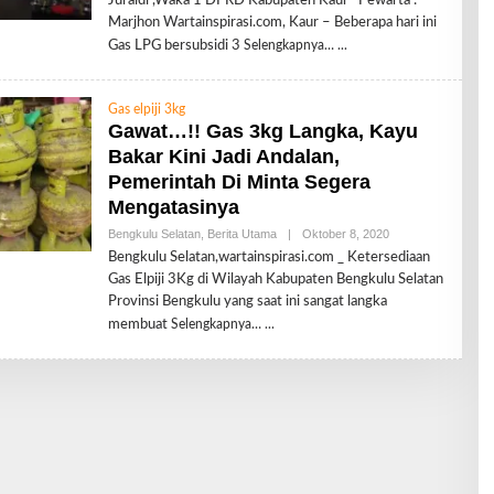
Juraidi ,Waka 1 DPRD Kabupaten Kaur Pewarta :
E
Marjhon Wartainspirasi.com, Kaur – Beberapa hari ini
H
R
Gas LPG bersubsidi 3
Selengkapnya…
E
D
A
K
Gas elpiji 3kg
S
Gawat…!! Gas 3kg Langka, Kayu
I
Bakar Kini Jadi Andalan,
Pemerintah Di Minta Segera
Mengatasinya
Bengkulu Selatan
,
Berita Utama
|
Oktober 8, 2020
O
L
Bengkulu Selatan,wartainspirasi.com _ Ketersediaan
E
Gas Elpiji 3Kg di Wilayah Kabupaten Bengkulu Selatan
H
R
Provinsi Bengkulu yang saat ini sangat langka
E
membuat
Selengkapnya…
D
A
K
S
I