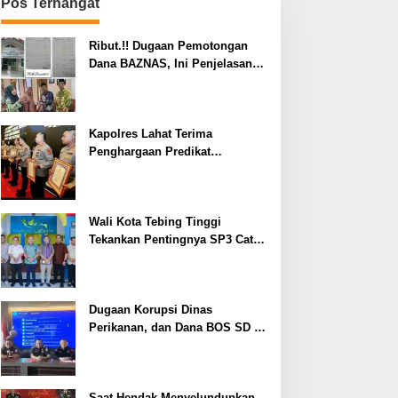
Pos Terhangat
Ribut.!! Dugaan Pemotongan
Dana BAZNAS, Ini Penjelasan
Ketua BAZNAS Lahat
Kapolres Lahat Terima
Penghargaan Predikat
Pelayanan Prima dari Polda
Sumsel Tahun 2026
Wali Kota Tebing Tinggi
Tekankan Pentingnya SP3 Catin
Cegah Stunting
Dugaan Korupsi Dinas
Perikanan, dan Dana BOS SD –
SMP Tahun 2025 – 2026 Terus
Dipertajam Kajari Lahat
Saat Hendak Menyelundupkan