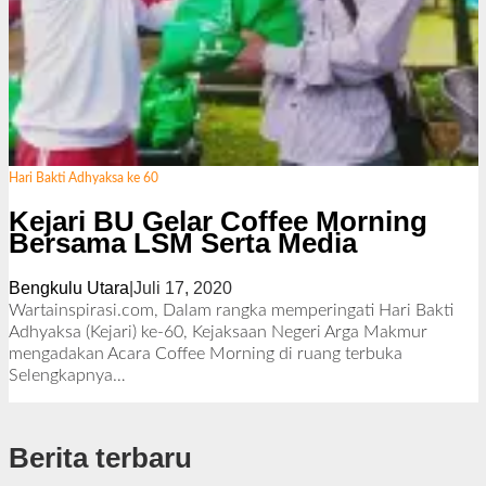
Hari Bakti Adhyaksa ke 60
Kejari BU Gelar Coffee Morning
Bersama LSM Serta Media
Bengkulu Utara
|
Juli 17, 2020
o
l
Wartainspirasi.com, Dalam rangka memperingati Hari Bakti
e
Adhyaksa (Kejari) ke-60, Kejaksaan Negeri Arga Makmur
h
mengadakan Acara Coffee Morning di ruang terbuka
R
Selengkapnya…
e
d
a
Berita terbaru
k
s