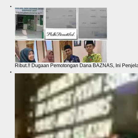
i
Ribut.!! Dugaan Pemotongan Dana BAZNAS, Ini Penje