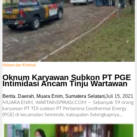
Hukum dan Kriminal
Oknum Karyawan Subkon PT PGE
Intimidasi Ancam Tinju Wartawan
Berita
,
Daerah
,
Muara Enim
,
Sumatera Selatan
|
Juli 15, 2021
o
l
MUARA ENIM, WARTAINSPIRASI.COM — Sebanyak 59 orang
e
karyawan PT TDI subkon PT Pertamina Geothermal Energy
h
(PGE) di kecamatan Semende, kabupaten
Selengkapnya…
R
e
d