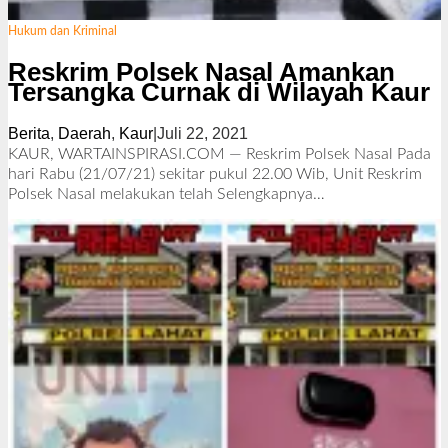
Hukum dan Kriminal
Reskrim Polsek Nasal Amankan
Tersangka Curnak di Wilayah Kaur
Berita
,
Daerah
,
Kaur
|
Juli 22, 2021
o
l
KAUR, WARTAINSPIRASI.COM — Reskrim Polsek Nasal Pada
e
hari Rabu (21/07/21) sekitar pukul 22.00 Wib, Unit Reskrim
h
Polsek Nasal melakukan telah
Selengkapnya…
R
e
d
a
k
s
i