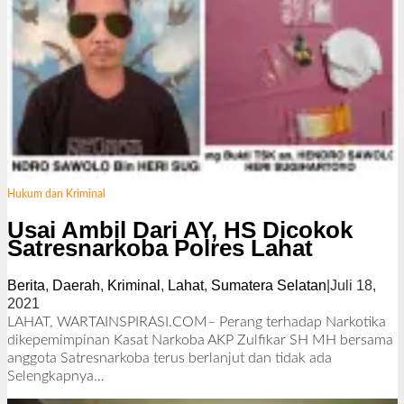
Hukum dan Kriminal
Usai Ambil Dari AY, HS Dicokok
Satresnarkoba Polres Lahat
Berita
,
Daerah
,
Kriminal
,
Lahat
,
Sumatera Selatan
|
Juli 18,
2021
o
l
LAHAT, WARTAINSPIRASI.COM– Perang terhadap Narkotika
e
dikepemimpinan Kasat Narkoba AKP Zulfikar SH MH bersama
h
anggota Satresnarkoba terus berlanjut dan tidak ada
R
Selengkapnya…
e