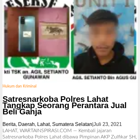
Hukum dan Kriminal
Satresnarkoba Polres Lahat
Tangkap Seorang Perantara Jual
Beli Ganja
Berita
,
Daerah
,
Lahat
,
Sumatera Selatan
|
Juli 23, 2021
o
l
LAHAT, WARTAINSPIRASI.COM — Kembali jajaran
e
Satresnarkoba Polres Lahat dibawa Pimpinan AKP Zulfikar SH,