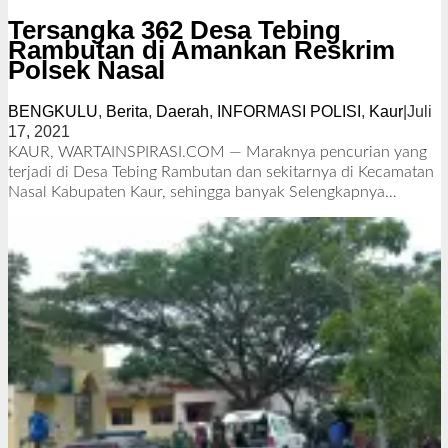
Tersangka 362 Desa Tebing
Rambutan di Amankan Reskrim
Polsek Nasal
BENGKULU
,
Berita
,
Daerah
,
INFORMASI POLISI
,
Kaur
|
Juli
17, 2021
o
l
KAUR, WARTAINSPIRASI.COM — Maraknya pencurian yang
e
terjadi di Desa Tebing Rambutan dan sekitarnya di Kecamatan
h
Nasal Kabupaten Kaur, sehingga banyak
Selengkapnya…
R
e
d
a
k
s
i