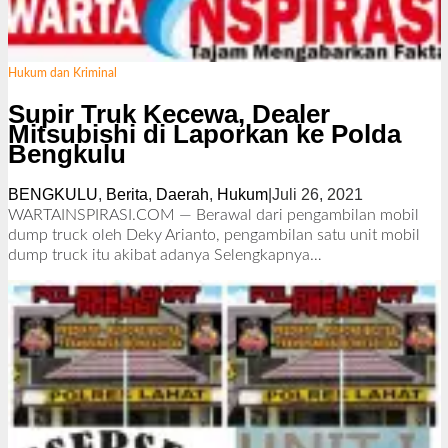
Hukum dan Kriminal
Supir Truk Kecewa, Dealer
Mitsubishi di Laporkan ke Polda
Bengkulu
BENGKULU
,
Berita
,
Daerah
,
Hukum
|
Juli 26, 2021
o
l
WARTAINSPIRASI.COM — Berawal dari pengambilan mobil
e
dump truck oleh Deky Arianto, pengambilan satu unit mobil
h
dump truck itu akibat adanya
Selengkapnya…
R
e
d
a
k
s
i