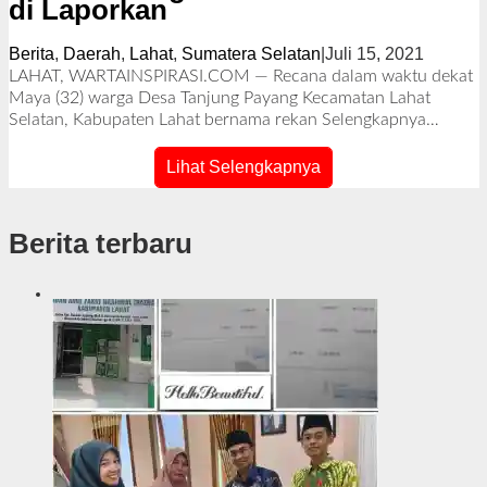
di Laporkan
Berita
,
Daerah
,
Lahat
,
Sumatera Selatan
|
Juli 15, 2021
o
l
LAHAT, WARTAINSPIRASI.COM — Recana dalam waktu dekat
e
Maya (32) warga Desa Tanjung Payang Kecamatan Lahat
h
Selatan, Kabupaten Lahat bernama rekan
Selengkapnya…
R
e
Lihat Selengkapnya
d
a
k
Berita terbaru
s
i