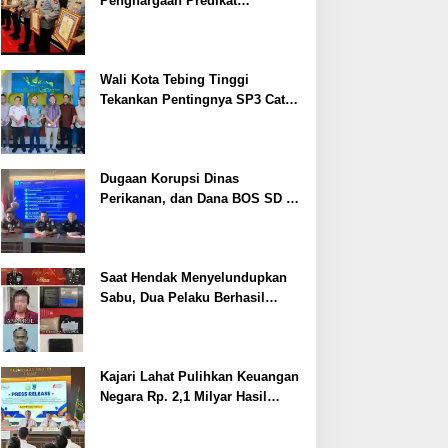
Penghargaan Predikat
Pelayanan Prima dari Polda
Sumsel Tahun 2026
Wali Kota Tebing Tinggi
Tekankan Pentingnya SP3 Catin
Cegah Stunting
Dugaan Korupsi Dinas
Perikanan, dan Dana BOS SD –
SMP Tahun 2025 – 2026 Terus
Dipertajam Kajari Lahat
Saat Hendak Menyelundupkan
Sabu, Dua Pelaku Berhasil
Ditangkap
Kajari Lahat Pulihkan Keuangan
Negara Rp. 2,1 Milyar Hasil
Temuan BPK RI