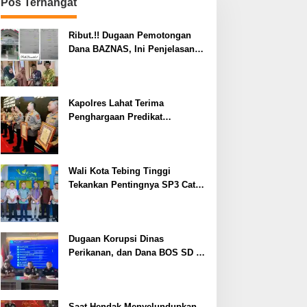
Pos Terhangat
Ribut.!! Dugaan Pemotongan
Dana BAZNAS, Ini Penjelasan
Ketua BAZNAS Lahat
Kapolres Lahat Terima
Penghargaan Predikat
Pelayanan Prima dari Polda
Sumsel Tahun 2026
Wali Kota Tebing Tinggi
Tekankan Pentingnya SP3 Catin
Cegah Stunting
Dugaan Korupsi Dinas
Perikanan, dan Dana BOS SD –
SMP Tahun 2025 – 2026 Terus
Dipertajam Kajari Lahat
Saat Hendak Menyelundupkan