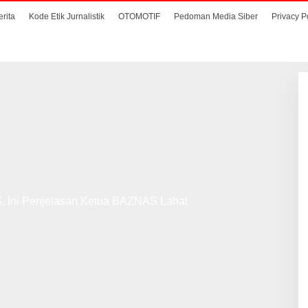
erita
Kode Etik Jurnalistik
OTOMOTIF
Pedoman Media Siber
Privacy P
 Ini Penjelasan Ketua BAZNAS Lahat