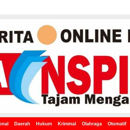
onal
Daerah
Hukum
Kriminal
Olahraga
Otomatif