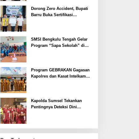
Dorong Zero Accident, Bupati
Barru Buka Sertifikasi
Supervisor K3 Konstruksi
SMSI Bengkulu Tengah Gelar
Program “Sapa Sekolah” di
SMAN 1 Bengkulu Tengah
Program GEBRAKAN Gagasan
Kapolres dan Kasat Intelkam
Polres Lahat Menyasar ke Siswa
SDN dan SMPN di Jarai
Kapolda Sumsel Tekankan
Pentingnya Deteksi Dini
Kesehatan untuk Optimalisasi
Pelayanan Kepolisian