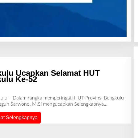
ulu Ucapkan Selamat HUT
kulu Ke-52
kulu – Dalam rangka memperingati HUT Provinsi Bengkulu
. Teguh Sarwono, M.Si mengucapkan
Selengkapnya…
hat Selengkapnya