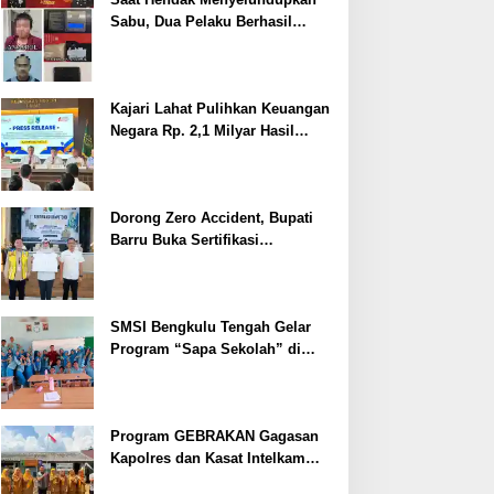
Sabu, Dua Pelaku Berhasil
Ditangkap
Kajari Lahat Pulihkan Keuangan
Negara Rp. 2,1 Milyar Hasil
Temuan BPK RI
Dorong Zero Accident, Bupati
Barru Buka Sertifikasi
Supervisor K3 Konstruksi
SMSI Bengkulu Tengah Gelar
Program “Sapa Sekolah” di
SMAN 1 Bengkulu Tengah
Program GEBRAKAN Gagasan
Kapolres dan Kasat Intelkam
Polres Lahat Menyasar ke Siswa