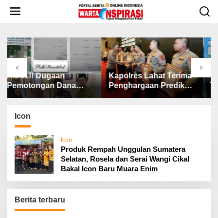
L
e
w
a
t
i
k
«
»
e
Kapolres Lahat Terima
Wali Kota Tebing Tin
k
na
Penghargaan Predikat
Tekankan Pentingny
o
Pelayanan Prima dari
SP3 Catin Cegah
n
a
Polda Sumsel Tahun
Stunting
t
2026
Icon
e
n
Icon
Produk Rempah Unggulan Sumatera
Selatan, Rosela dan Serai Wangi Cikal
Bakal Icon Baru Muara Enim
Berita terbaru