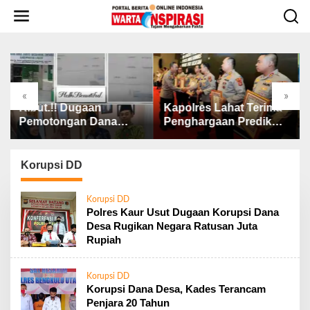
L
e
w
a
t
i
k
«
»
e
aan
Kapolres Lahat Terima
Wali Kota Tebing
k
 Dana
Penghargaan Predikat
Tekankan Penti
o
Pelayanan Prima dari
SP3 Catin Cega
n
Ketua
Polda Sumsel Tahun
Stunting
t
at
2026
Korupsi DD
e
n
Korupsi DD
Polres Kaur Usut Dugaan Korupsi Dana
Desa Rugikan Negara Ratusan Juta
Rupiah
Korupsi DD
Korupsi Dana Desa, Kades Terancam
Penjara 20 Tahun