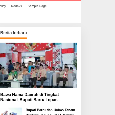
olicy
Redaksi
Sample Page
Berita terbaru
ali Kota Tebing Tinggi
Bawa Nama Daerah di
ekankan Pentingnya SP3
Tingkat Nasional, Bupati
atin Cegah Stunting
Barru Lepas Kontingen
Jambore Nasional XII
Bawa Nama Daerah di Tingkat
Nasional, Bupati Barru Lepas
Kontingen Jambore Nasional XII
Bupati Barru dan Unhas Tanam