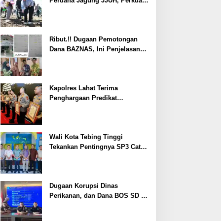
Perdana Jagung JJUH, Perkuat
Ketahanan Pangan dan
Kesejahteraan Petani
Ribut.!! Dugaan Pemotongan
Dana BAZNAS, Ini Penjelasan
Ketua BAZNAS Lahat
Kapolres Lahat Terima
Penghargaan Predikat
Pelayanan Prima dari Polda
Sumsel Tahun 2026
Wali Kota Tebing Tinggi
Tekankan Pentingnya SP3 Catin
Cegah Stunting
Dugaan Korupsi Dinas
Perikanan, dan Dana BOS SD –
SMP Tahun 2025 – 2026 Terus
Dipertajam Kajari Lahat