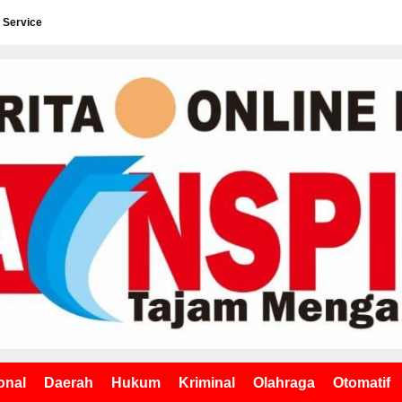
 Service
onal
Daerah
Hukum
Kriminal
Olahraga
Otomatif