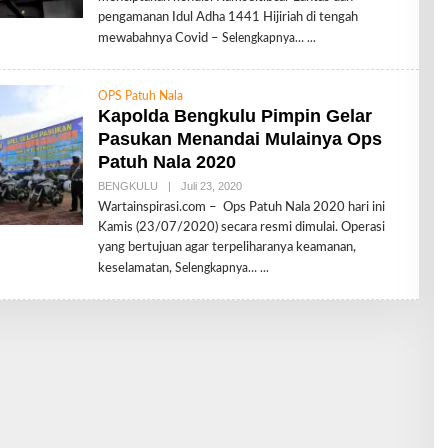
R
pengamanan Idul Adha 1441 Hijiriah di tengah
E
mewabahnya Covid –
Selengkapnya…
D
A
K
S
OPS Patuh Nala
I
Kapolda Bengkulu Pimpin Gelar
Pasukan Menandai Mulainya Ops
Patuh Nala 2020
BENGKULU
|
Juli 23, 2020
O
L
Wartainspirasi.com – Ops Patuh Nala 2020 hari ini
E
Kamis (23/07/2020) secara resmi dimulai. Operasi
H
R
yang bertujuan agar terpeliharanya keamanan,
E
keselamatan,
Selengkapnya…
D
A
K
S
I