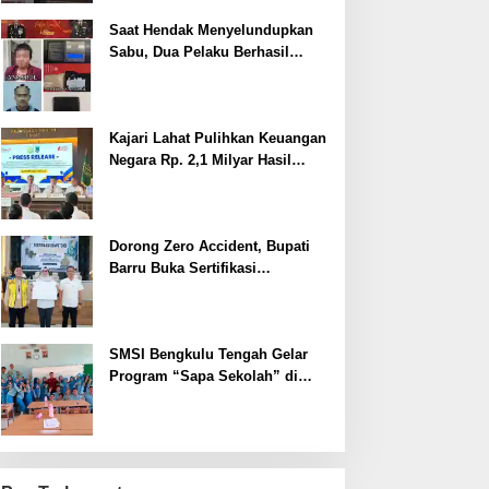
Saat Hendak Menyelundupkan
Sabu, Dua Pelaku Berhasil
Ditangkap
Kajari Lahat Pulihkan Keuangan
Negara Rp. 2,1 Milyar Hasil
Temuan BPK RI
Dorong Zero Accident, Bupati
Barru Buka Sertifikasi
Supervisor K3 Konstruksi
SMSI Bengkulu Tengah Gelar
Program “Sapa Sekolah” di
SMAN 1 Bengkulu Tengah