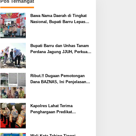
Pos Terhangat
Bawa Nama Daerah di Tingkat
Nasional, Bupati Barru Lepas
Kontingen Jambore Nasional XII
Bupati Barru dan Unhas Tanam
Perdana Jagung JJUH, Perkuat
Ketahanan Pangan dan
Kesejahteraan Petani
Ribut.!! Dugaan Pemotongan
Dana BAZNAS, Ini Penjelasan
Ketua BAZNAS Lahat
Kapolres Lahat Terima
Penghargaan Predikat
Pelayanan Prima dari Polda
Sumsel Tahun 2026
Wali Kota Tebing Tinggi