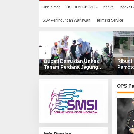
Disclaimer
EKONOMI&BISNIS
Indeks
Indeks B
SOP Perlindungan Wartawan
Terms of Service
«
aerah di
Bupati Barru dan Unhas
Ribut.!
onal, Bupati
Tanam Perdana Jagung
Pemot
 Kontingen
JJUH, Perkuat Ketahanan
BAZNAS
onal XII
Pangan dan Kesejahteraan
Ketua 
Petani
OPS Pa