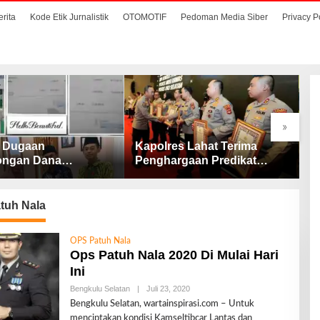
erita
Kode Etik Jurnalistik
OTOMOTIF
Pedoman Media Siber
Privacy P
»
! Dugaan
Kapolres Lahat Terima
W
ongan Dana
Penghargaan Predikat
T
, Ini Penjelasan
Pelayanan Prima dari Polda
C
BAZNAS Lahat
Sumsel Tahun 2026
tuh Nala
OPS Patuh Nala
Ops Patuh Nala 2020 Di Mulai Hari
Ini
Bengkulu Selatan
|
Juli 23, 2020
O
L
Bengkulu Selatan, wartainspirasi.com – Untuk
E
menciptakan kondisi Kamseltibcar Lantas dan
H