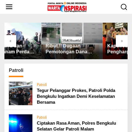
L
e
w
a
t
i
k
«
»
e
rru dan
Ribut.!! Dugaan
Kapolres Lah
k
nam Perdana
Pemotongan Dana
Penghargaan 
o
JUH, Perkuat
BAZNAS, Ini
Pelayanan Pr
n
n Pangan dan
Penjelasan Ketua
Polda Sumse
t
raan Petani
BAZNAS Lahat
2026
Patroli
e
n
Patroli
Tegur Pelanggar Prokes, Patroli Polda
Bengkulu Ingatkan Demi Keselamatan
Bersama
Patroli
Ciptakan Rasa Aman, Polres Bengkulu
Selatan Gelar Patroli Malam