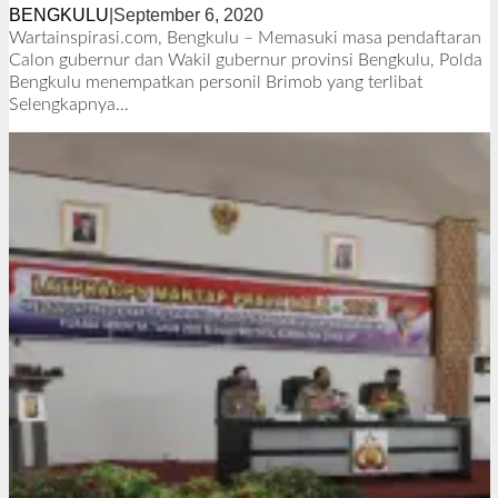
BENGKULU
|
September 6, 2020
o
l
Wartainspirasi.com, Bengkulu – Memasuki masa pendaftaran
e
Calon gubernur dan Wakil gubernur provinsi Bengkulu, Polda
h
Bengkulu menempatkan personil Brimob yang terlibat
R
Selengkapnya…
e
d
a
k
s
i