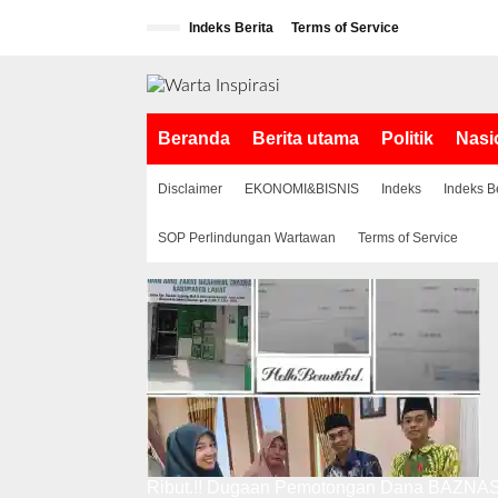
L
Indeks Berita
Terms of Service
e
w
a
t
i
Beranda
Berita utama
Politik
Nasi
k
e
k
Disclaimer
EKONOMI&BISNIS
Indeks
Indeks B
o
n
SOP Perlindungan Wartawan
Terms of Service
t
e
n
Ribut.!! Dugaan Pemotongan Dana BAZNAS,