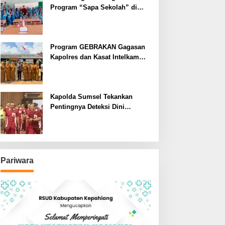
Program “Sapa Sekolah” di
SMAN 1 Bengkulu Tengah
Program GEBRAKAN Gagasan
Kapolres dan Kasat Intelkam
Polres Lahat Menyasar ke Siswa
SDN dan SMPN di Jarai
Kapolda Sumsel Tekankan
Pentingnya Deteksi Dini
Kesehatan untuk Optimalisasi
Pelayanan Kepolisian
Pariwara