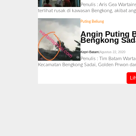
L
Penulis : Aris Gea Wartai
E
terlihat rusak di kawasan Bengkong, akibat an
H
R
E
Puting Beliung
D
A
Angin Puting 
K
S
Bengkong Sad
I
Kepri-Batam
|
Agustus 22, 2020
O
L
Penulis : Tim Batam Warta
E
Kecamatan Bengkong Sadai, Golden Prwon dan 
H
R
E
Li
D
A
K
S
I