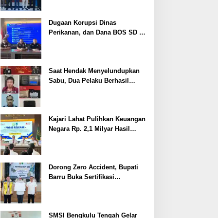
Dugaan Korupsi Dinas
Perikanan, dan Dana BOS SD –
SMP Tahun 2025 – 2026 Terus
Dipertajam Kajari Lahat
Saat Hendak Menyelundupkan
Sabu, Dua Pelaku Berhasil
Ditangkap
Kajari Lahat Pulihkan Keuangan
Negara Rp. 2,1 Milyar Hasil
Temuan BPK RI
Dorong Zero Accident, Bupati
Barru Buka Sertifikasi
Supervisor K3 Konstruksi
SMSI Bengkulu Tengah Gelar