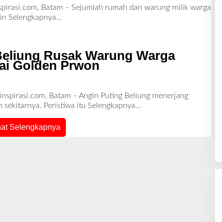
nspirasi.com, Batam – Sejumlah rumah dan warung milik warga
gin
Selengkapnya…
Beliung Rusak Warung Warga
ai Golden Prwon
inspirasi.com, Batam – Angin Puting Beliung menerjang
sekitarnya. Peristiwa itu
Selengkapnya…
hat Selengkapnya