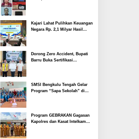
Ditangkap
Kajari Lahat Pulihkan Keuangan
Negara Rp. 2,1 Milyar Hasil
Temuan BPK RI
Dorong Zero Accident, Bupati
Barru Buka Sertifikasi
Supervisor K3 Konstruksi
SMSI Bengkulu Tengah Gelar
Program “Sapa Sekolah” di
SMAN 1 Bengkulu Tengah
Program GEBRAKAN Gagasan
Kapolres dan Kasat Intelkam
Polres Lahat Menyasar ke Siswa
SDN dan SMPN di Jarai