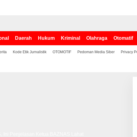
onal
Daerah
Hukum
Kriminal
Olahraga
Otomatif
erita
Kode Etik Jurnalistik
OTOMOTIF
Pedoman Media Siber
Privacy P
 Ini Penjelasan Ketua BAZNAS Lahat