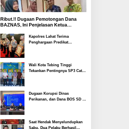
Ribut.!! Dugaan Pemotongan Dana
BAZNAS, Ini Penjelasan Ketua
BAZNAS Lahat
Kapolres Lahat Terima
Penghargaan Predikat
Pelayanan Prima dari Polda
Sumsel Tahun 2026
Wali Kota Tebing Tinggi
Tekankan Pentingnya SP3 Catin
Cegah Stunting
Dugaan Korupsi Dinas
Perikanan, dan Dana BOS SD –
SMP Tahun 2025 – 2026 Terus
Dipertajam Kajari Lahat
Saat Hendak Menyelundupkan
Sabu, Dua Pelaku Berhasil