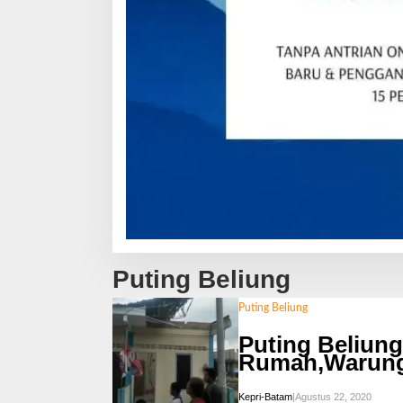
Puting Beliung
Puting Beliung
Puting Beliun
Rumah,Warun
Kepri-Batam
|
Agustus 22, 2020
O