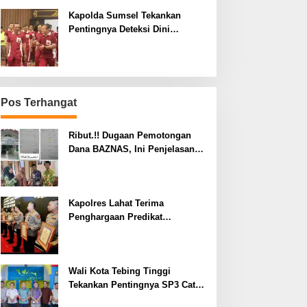
Kapolda Sumsel Tekankan
Pentingnya Deteksi Dini
Kesehatan untuk Optimalisasi
Pelayanan Kepolisian
Pos Terhangat
Ribut.!! Dugaan Pemotongan
Dana BAZNAS, Ini Penjelasan
Ketua BAZNAS Lahat
Kapolres Lahat Terima
Penghargaan Predikat
Pelayanan Prima dari Polda
Sumsel Tahun 2026
Wali Kota Tebing Tinggi
Tekankan Pentingnya SP3 Catin
Cegah Stunting