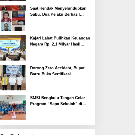
Saat Hendak Menyelundupkan
Sabu, Dua Pelaku Berhasil
Ditangkap
Kajari Lahat Pulihkan Keuangan
Negara Rp. 2,1 Milyar Hasil
Temuan BPK RI
Dorong Zero Accident, Bupati
Barru Buka Sertifikasi
Supervisor K3 Konstruksi
SMSI Bengkulu Tengah Gelar
Program “Sapa Sekolah” di
SMAN 1 Bengkulu Tengah