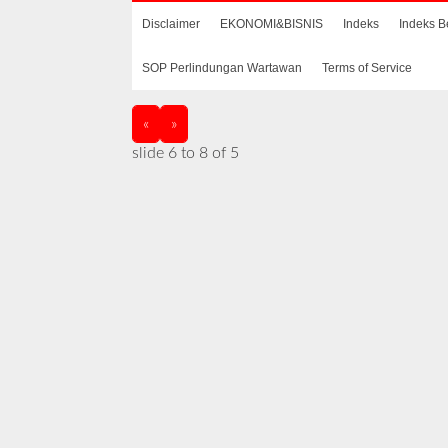
Disclaimer
EKONOMI&BISNIS
Indeks
Indeks B
SOP Perlindungan Wartawan
Terms of Service
«
»
slide
7 to 9
of 5