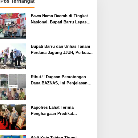
Pos Terhangat
Bawa Nama Daerah di Tingkat
Nasional, Bupati Barru Lepas
Kontingen Jambore Nasional XII
Bupati Barru dan Unhas Tanam
Perdana Jagung JJUH, Perkuat
Ketahanan Pangan dan
Kesejahteraan Petani
Ribut.!! Dugaan Pemotongan
Dana BAZNAS, Ini Penjelasan
Ketua BAZNAS Lahat
Kapolres Lahat Terima
Penghargaan Predikat
Pelayanan Prima dari Polda
Sumsel Tahun 2026
Wali Kota Tebing Tinggi