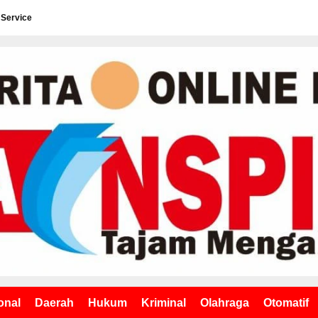
 Service
onal
Daerah
Hukum
Kriminal
Olahraga
Otomatif