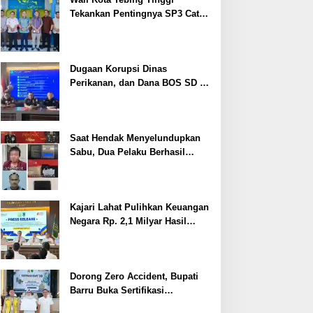
Tekankan Pentingnya SP3 Catin
Cegah Stunting
Dugaan Korupsi Dinas
Perikanan, dan Dana BOS SD –
SMP Tahun 2025 – 2026 Terus
Dipertajam Kajari Lahat
Saat Hendak Menyelundupkan
Sabu, Dua Pelaku Berhasil
Ditangkap
Kajari Lahat Pulihkan Keuangan
Negara Rp. 2,1 Milyar Hasil
Temuan BPK RI
Dorong Zero Accident, Bupati
Barru Buka Sertifikasi
Supervisor K3 Konstruksi