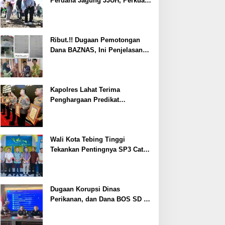
Perdana Jagung JJUH, Perkuat
Ketahanan Pangan dan
Kesejahteraan Petani
Ribut.!! Dugaan Pemotongan
Dana BAZNAS, Ini Penjelasan
Ketua BAZNAS Lahat
Kapolres Lahat Terima
Penghargaan Predikat
Pelayanan Prima dari Polda
Sumsel Tahun 2026
Wali Kota Tebing Tinggi
Tekankan Pentingnya SP3 Catin
Cegah Stunting
Dugaan Korupsi Dinas
Perikanan, dan Dana BOS SD –
SMP Tahun 2025 – 2026 Terus
Dipertajam Kajari Lahat