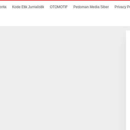
erita
Kode Etik Jurnalistik
OTOMOTIF
Pedoman Media Siber
Privacy P