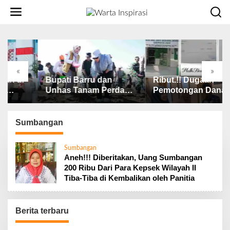
L
e
w
a
t
i
k
«
»
e
Bawa Nama Daerah di
Bupati Barru dan
k
Tingkat Nasional,
Unhas Tanam Perdana
o
Bupati Barru Lepas
Jagung JJUH, Perkuat
n
Kontingen Jambore
Ketahanan Pangan dan
t
Nasional XII
Kesejahteraan Petani
Sumbangan
e
n
Sumbangan
Aneh!!! Diberitakan, Uang Sumbangan
200 Ribu Dari Para Kepsek Wilayah II
Tiba-Tiba di Kembalikan oleh Panitia
Berita terbaru