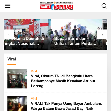
L
e
w
a
t
i
k
«
»
e
 di
Bupati Barru dan
Ribut.!! Dugaan
k
Unhas Tanam Perdana
Pemotongan Dana
o
s
Jagung JJUH, Perkuat
BAZNAS, Ini
n
re
Ketahanan Pangan dan
Penjelasan Ketua
t
Kesejahteraan Petani
BAZNAS Lahat
Viral
e
n
Viral
Viral, Oknum TNI di Bengkulu Utara
Berkampanye Masih Kenakan Atribut
Loreng
Viral
VIRAL! Tak Punya Uang Bayar Ambulans
Warga Batam Bawa Jasad Bayi Naik