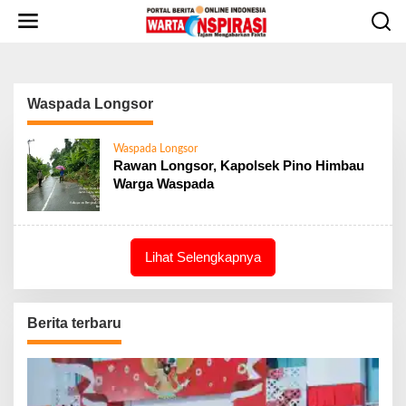
L
e
w
a
t
i
Waspada Longsor
k
e
Waspada Longsor
k
Rawan Longsor, Kapolsek Pino Himbau
o
Warga Waspada
n
t
e
n
Lihat Selengkapnya
Berita terbaru