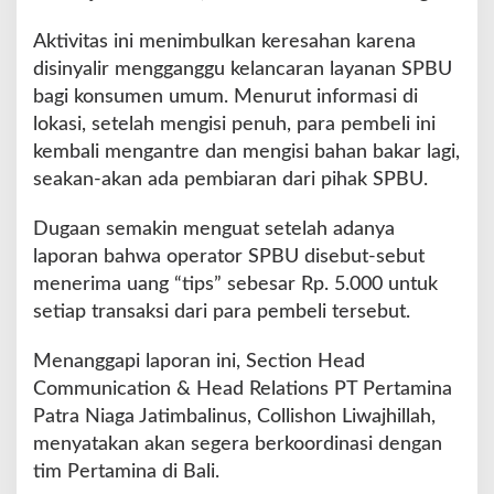
s
i
Aktivitas ini menimbulkan keresahan karena
P
disinyalir mengganggu kelancaran layanan SPBU
e
bagi konsumen umum. Menurut informasi di
r
t
lokasi, setelah mengisi penuh, para pembeli ini
a
kembali mengantre dan mengisi bahan bakar lagi,
l
seakan-akan ada pembiaran dari pihak SPBU.
i
t
Dugaan semakin menguat setelah adanya
e
T
laporan bahwa operator SPBU disebut-sebut
a
menerima uang “tips” sebesar Rp. 5.000 untuk
k
setiap transaksi dari para pembeli tersebut.
W
a
Menanggapi laporan ini, Section Head
j
a
Communication & Head Relations PT Pertamina
r
Patra Niaga Jatimbalinus, Collishon Liwajhillah,
d
menyatakan akan segera berkoordinasi dengan
i
tim Pertamina di Bali.
S
P