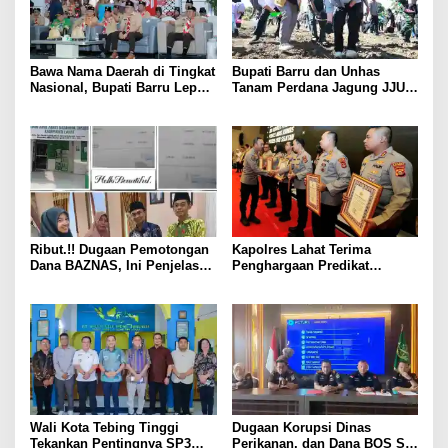
Bawa Nama Daerah di Tingkat
Bupati Barru dan Unhas
Nasional, Bupati Barru Lepas
Tanam Perdana Jagung JJUH,
Kontingen Jambore Nasional
Perkuat Ketahanan Pangan
XII
dan Kesejahteraan Petani
Ribut.!! Dugaan Pemotongan
Kapolres Lahat Terima
Dana BAZNAS, Ini Penjelasan
Penghargaan Predikat
Ketua BAZNAS Lahat
Pelayanan Prima dari Polda
Sumsel Tahun 2026
Wali Kota Tebing Tinggi
Dugaan Korupsi Dinas
Tekankan Pentingnya SP3
Perikanan, dan Dana BOS SD