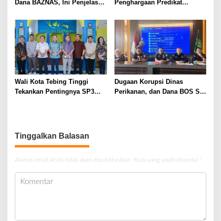
Dana BAZNAS, Ini Penjelasan
Penghargaan Predikat
Ketua BAZNAS Lahat
Pelayanan Prima dari Polda
Sumsel Tahun 2026
Wali Kota Tebing Tinggi
Dugaan Korupsi Dinas
Tekankan Pentingnya SP3
Perikanan, dan Dana BOS SD
Catin Cegah Stunting
– SMP Tahun 2025 – 2026
Terus Dipertajam Kajari Lahat
Tinggalkan Balasan
Alamat email Anda tidak akan dipublikasikan.
Ruas yang wajib ditandai
*