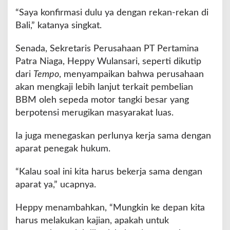
B
“Saya konfirmasi dulu ya dengan rekan-rekan di
U
Bali,” katanya singkat.
P
e
Senada, Sekretaris Perusahaan PT Pertamina
l
Patra Niaga, Heppy Wulansari, seperti dikutip
i
a
dari
Tempo
, menyampaikan bahwa perusahaan
t
akan mengkaji lebih lanjut terkait pembelian
a
BBM oleh sepeda motor tangki besar yang
n
berpotensi merugikan masyarakat luas.
Ia juga menegaskan perlunya kerja sama dengan
aparat penegak hukum.
“Kalau soal ini kita harus bekerja sama dengan
aparat ya,” ucapnya.
Heppy menambahkan, “Mungkin ke depan kita
harus melakukan kajian, apakah untuk