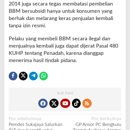
2014 juga secara tegas membatasi pembelian
BBM bersubsidi hanya untuk konsumen yang
berhak dan melarang keras penjualan kembali
tanpa izin resmi.
Pelaku yang membeli BBM secara ilegal dan
menjualnya kembali juga dapat dijerat Pasal 480
KUHP tentang Penadah, karena dianggap
menerima hasil tindak pidana.
Ikuti Kami
N
Pos sebelumnya
Pos berikutnya
Pemdes Sukajaya Salurkan
GP Ansor PC Bengkulu
a