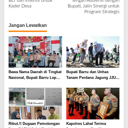
BLT dan Insentif untuk
Tengah Audiensi dengan
v
Kader Desa
Bupati, Jalin Sinergi untuk
Program Strategis
i
g
Jangan Lewatkan
a
s
i
p
o
s
Bawa Nama Daerah di Tingkat
Bupati Barru dan Unhas
Nasional, Bupati Barru Lepas
Tanam Perdana Jagung JJUH,
Kontingen Jambore Nasional
Perkuat Ketahanan Pangan
XII
dan Kesejahteraan Petani
Ribut.!! Dugaan Pemotongan
Kapolres Lahat Terima