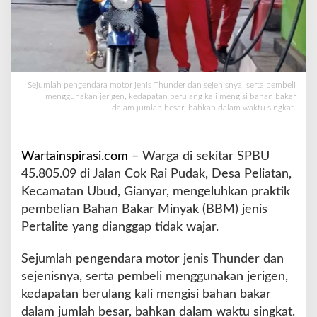
n
"
T
h
u
n
Sejumlah pengendara motor jenis Thunder dan sejenisnya, serta pembeli
d
menggunakan jerigen, kedapatan berulang kali mengisi bahan bakar
dalam jumlah besar, bahkan dalam waktu singkat.
e
r
"
B
Wartainspirasi.com
– Warga di sekitar SPBU
o
45.805.09 di Jalan Cok Rai Pudak, Desa Peliatan,
l
Kecamatan Ubud, Gianyar, mengeluhkan praktik
a
pembelian Bahan Bakar Minyak (BBM) jenis
k
-
Pertalite yang dianggap tidak wajar.
b
a
Sejumlah pengendara motor jenis Thunder dan
l
sejenisnya, serta pembeli menggunakan jerigen,
i
kedapatan berulang kali mengisi bahan bakar
k
I
dalam jumlah besar, bahkan dalam waktu singkat.