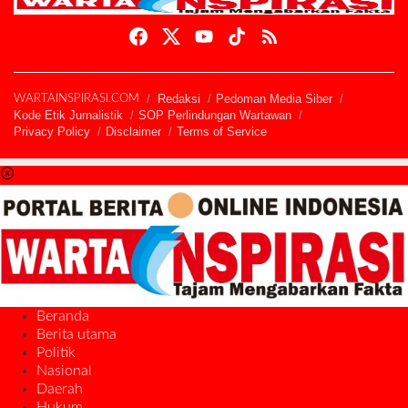
Redaksi
Pedoman Media Siber
WARTAINSPIRASI.COM
Kode Etik Jurnalistik
SOP Perlindungan Wartawan
Privacy Policy
Disclaimer
Terms of Service
Beranda
Berita utama
Politik
Nasional
Daerah
Hukum