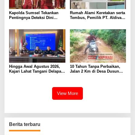
Kapolda Sumsel Tekankan
Rumah Alami Keretakan serta
Pentingnya Deteksi Dini
Tembus, Pemilik PT. Aldiva
Kesehatan untuk Optimalisasi
Mandiri Perkasa di Polisikan
Pelayanan Kepolisian
Hingga Awal Agustus 2026,
10 Tahun Tanpa Perbaikan,
Kajari Lahat Tangani Delapan
Jalan 2 Km di Desa Dusun
Perkara
Anyar Bengkulu Tengah
Berlumpur dan Berlubang
View More
Berita terbaru