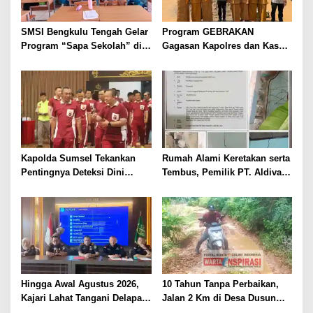
SMSI Bengkulu Tengah Gelar
Program GEBRAKAN
Program “Sapa Sekolah” di
Gagasan Kapolres dan Kasat
SMAN 1 Bengkulu Tengah
Intelkam Polres Lahat
Menyasar ke Siswa SDN dan
SMPN di Jarai
Kapolda Sumsel Tekankan
Rumah Alami Keretakan serta
Pentingnya Deteksi Dini
Tembus, Pemilik PT. Aldiva
Kesehatan untuk Optimalisasi
Mandiri Perkasa di Polisikan
Pelayanan Kepolisian
Hingga Awal Agustus 2026,
10 Tahun Tanpa Perbaikan,
Kajari Lahat Tangani Delapan
Jalan 2 Km di Desa Dusun
Perkara
Anyar Bengkulu Tengah