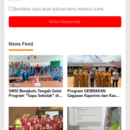
Beritahu saya akan tulisan baru melalui surel.
News Feed
SMSI Bengkulu Tengah Gelar
Program GEBRAKAN
Program “Sapa Sekolah” di
Gagasan Kapolres dan Kasat
SMAN 1 Bengkulu Tengah
Intelkam Polres Lahat
Menyasar ke Siswa SDN dan
SMPN di Jarai