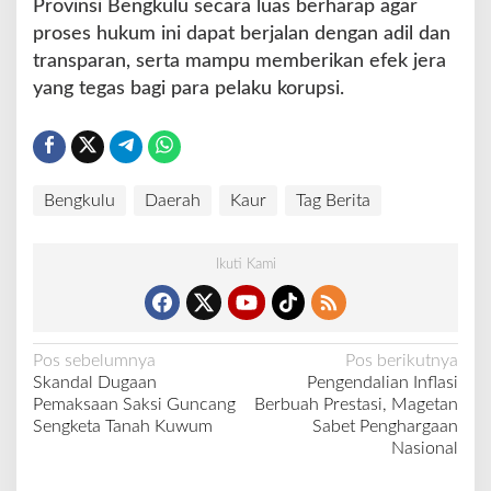
Provinsi Bengkulu secara luas berharap agar
proses hukum ini dapat berjalan dengan adil dan
transparan, serta mampu memberikan efek jera
yang tegas bagi para pelaku korupsi.
Bengkulu
Daerah
Kaur
Tag Berita
Ikuti Kami
N
Pos sebelumnya
Pos berikutnya
Skandal Dugaan
Pengendalian Inflasi
a
Pemaksaan Saksi Guncang
Berbuah Prestasi, Magetan
v
Sengketa Tanah Kuwum
Sabet Penghargaan
Nasional
i
g