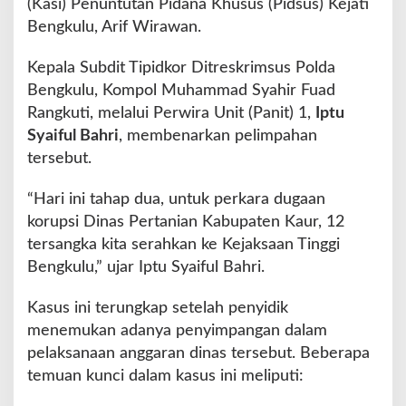
(Kasi) Penuntutan Pidana Khusus (Pidsus) Kejati
r
a
Bengkulu, Arif Wirawan.
h
k
Kepala Subdit Tipidkor Ditreskrimsus Polda
a
Bengkulu, Kompol Muhammad Syahir Fuad
n
Rangkuti, melalui Perwira Unit (Panit) 1,
Iptu
k
e
Syaiful Bahri
, membenarkan pelimpahan
K
tersebut.
e
j
“Hari ini tahap dua, untuk perkara dugaan
a
korupsi Dinas Pertanian Kabupaten Kaur, 12
t
i
tersangka kita serahkan ke Kejaksaan Tinggi
B
Bengkulu,” ujar Iptu Syaiful Bahri.
e
n
Kasus ini terungkap setelah penyidik
g
menemukan adanya penyimpangan dalam
k
u
pelaksanaan anggaran dinas tersebut. Beberapa
l
temuan kunci dalam kasus ini meliputi:
u