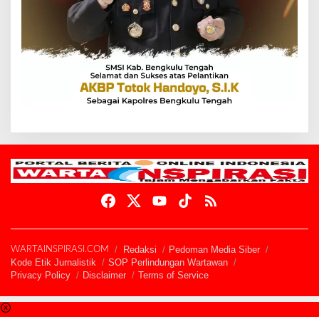
Redaksi
Pedoman Media Siber
WARTAINSPIRASI.COM
Kode Etik Jurnalistik
SOP Perlindungan Wartawan
Privacy Policy
Disclaimer
Terms of Service