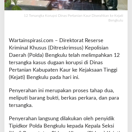
D
i
n
12 Tersangka Korupsi Dinas Pertanian Kaur Diserahkan ke Kejati
Bengkulu
a
s
P
e
Wartainspirasi.com – Direktorat Reserse
r
Kriminal Khusus (Ditreskrimsus) Kepolisian
t
Daerah (Polda) Bengkulu telah melimpahkan 12
a
tersangka kasus dugaan korupsi di Dinas
n
i
Pertanian Kabupaten Kaur ke Kejaksaan Tinggi
a
(Kejati) Bengkulu pada hari ini.
n
K
Penyerahan ini merupakan proses tahap dua,
a
meliputi barang bukti, berkas perkara, dan para
u
r
tersangka.
D
i
Penyerahan langsung dilakukan oleh penyidik
s
Tipidkor Polda Bengkulu kepada Kepala Seksi
e