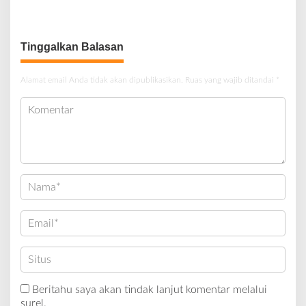
Berlumpur dan Berlubang
Tinggalkan Balasan
Alamat email Anda tidak akan dipublikasikan.
Ruas yang wajib ditandai
*
Beritahu saya akan tindak lanjut komentar melalui
surel.