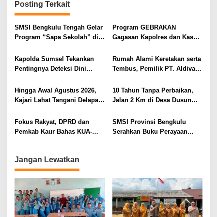
Posting Terkait
a
s
SMSI Bengkulu Tengah Gelar
Program GEBRAKAN
i
Program “Sapa Sekolah” di
Gagasan Kapolres dan Kasat
SMAN 1 Bengkulu Tengah
Intelkam Polres Lahat
p
Menyasar ke Siswa SDN dan
Kapolda Sumsel Tekankan
Rumah Alami Keretakan serta
o
SMPN di Jarai
Pentingnya Deteksi Dini
Tembus, Pemilik PT. Aldiva
s
Kesehatan untuk Optimalisasi
Mandiri Perkasa di Polisikan
Pelayanan Kepolisian
Hingga Awal Agustus 2026,
10 Tahun Tanpa Perbaikan,
Kajari Lahat Tangani Delapan
Jalan 2 Km di Desa Dusun
Perkara
Anyar Bengkulu Tengah
Berlumpur dan Berlubang
Fokus Rakyat, DPRD dan
SMSI Provinsi Bengkulu
Pemkab Kaur Bahas KUA-
Serahkan Buku Perayaan
PPAS 2027
Tabot kepada Dirlantas Polda
Bengkulu
Jangan Lewatkan