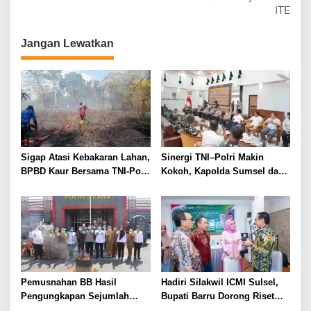
i
ITE
g
a
Jangan Lewatkan
s
i
p
o
s
Sigap Atasi Kebakaran Lahan,
Sinergi TNI–Polri Makin
BPBD Kaur Bersama TNI-Polri
Kokoh, Kapolda Sumsel dan
dan Warga Padamkan Api
Pangdam II/Sriwijaya Sepakat
Jaga Stabilitas Sumsel
Pemusnahan BB Hasil
Hadiri Silakwil ICMI Sulsel,
Pengungkapan Sejumlah
Bupati Barru Dorong Riset
Kasus Tindak Pidana Narkoba
dan Inovasi untuk