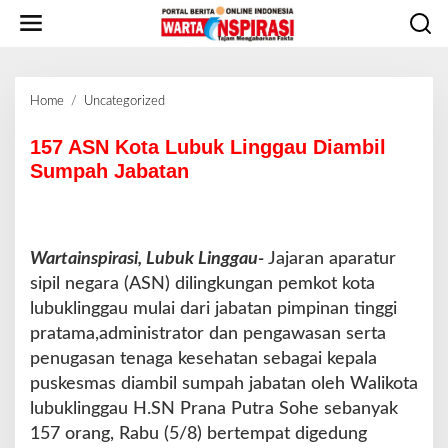
L
e
w
a
t
Home
/
Uncategorized
1
i
5
k
7
157 ASN Kota Lubuk Linggau Diambil
e
A
Sumpah Jabatan
k
S
o
N
n
K
t
o
e
Wartainspirasi, Lubuk Linggau-
Jajaran aparatur
t
n
sipil negara (ASN) dilingkungan pemkot kota
a
L
lubuklinggau mulai dari jabatan pimpinan tinggi
u
pratama,administrator dan pengawasan serta
b
penugasan tenaga kesehatan sebagai kepala
u
puskesmas diambil sumpah jabatan oleh Walikota
k
L
lubuklinggau H.SN Prana Putra Sohe sebanyak
i
157 orang, Rabu (5/8) bertempat digedung
n