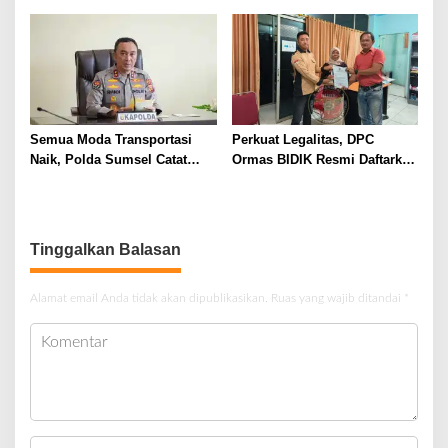
Pengembangan Potensi
Daerah
Semua Moda Transportasi
Perkuat Legalitas, DPC
Naik, Polda Sumsel Catat
Ormas BIDIK Resmi Daftarkan
Peningkatan Signifikan Arus
Keberadaan ke Kesbangpol
Mudik 2026
Muara Enim
Tinggalkan Balasan
Alamat email Anda tidak akan dipublikasikan.
Ruas yang wajib ditandai
*