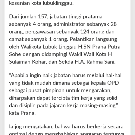
kesenian kota lubuklinggau.
g
g
Dari jumlah 157, jabatan tinggi pratama
a
u
sebanyak 4 orang, administrator sebanyak 28
D
orang, pengawasan sebanyak 124 orang dan
i
camat sebanyak 1 orang. Pelantikan langsung
a
oleh Walikota Lubuk Linggau H.SN Prana Putra
m
b
Sohe dengan didampingi Wakil Wali Kota H
i
Sulaiman Kohar, dan Sekda H.A. Rahma Sani.
l
S
“Apabila ingin naik jabatan harus melalui hal-hal
u
yang tidak mudah dimana sebagai kepala OPD
m
p
sebagai pusat pimpinan untuk mengarakan,
a
diharpakan dapat tercipta tim kerja yang solid
h
dan disiplin pada jajaran kerja masing-masing,”
J
kata Prana.
a
b
a
Ia jug mengatakan, bahwa harus berkerja secara
t
optimal dengn menghabiskan anggaran tentunya