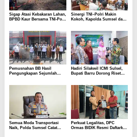
Sigap Atasi Kebakaran Lahan,
Sinergi TNI–Polri Makin
BPBD Kaur Bersama TNI-Polri
Kokoh, Kapolda Sumsel dan
dan Warga Padamkan Api
Pangdam II/Sriwijaya Sepakat
Jaga Stabilitas Sumsel
Pemusnahan BB Hasil
Hadiri Silakwil ICMI Sulsel,
Pengungkapan Sejumlah
Bupati Barru Dorong Riset
Kasus Tindak Pidana Narkoba
dan Inovasi untuk
Pengembangan Potensi
Daerah
Semua Moda Transportasi
Perkuat Legalitas, DPC
Naik, Polda Sumsel Catat
Ormas BIDIK Resmi Daftarkan
Peningkatan Signifikan Arus
Keberadaan ke Kesbangpol