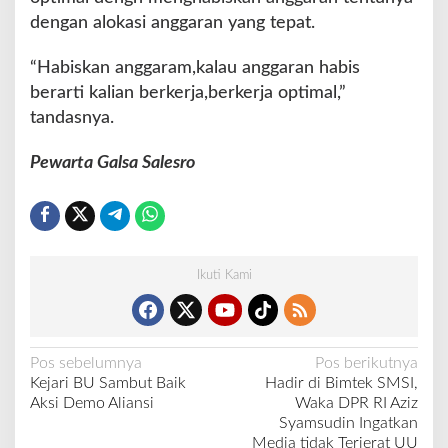
a
dengan alokasi anggaran yang tepat.
n
“Habiskan anggaram,kalau anggaran habis
berarti kalian berkerja,berkerja optimal,”
tandasnya.
Pewarta Galsa Salesro
Ikuti Kami
N
Pos sebelumnya
Pos berikutnya
Kejari BU Sambut Baik
Hadir di Bimtek SMSI,
a
Aksi Demo Aliansi
Waka DPR RI Aziz
v
Syamsudin Ingatkan
Media tidak Terjerat UU