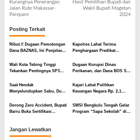
Kurangnya Penerangan
Hasil Pemilihan Bupati dan
v
Jalan Rute Makassar-
Wakil Bupati Magetan
Parepare
2024
i
g
Posting Terkait
a
s
Ribut.!! Dugaan Pemotongan
Kapolres Lahat Terima
i
Dana BAZNAS, Ini Penjelasan
Penghargaan Predikat
Ketua BAZNAS Lahat
Pelayanan Prima dari Polda
p
Sumsel Tahun 2026
Wali Kota Tebing Tinggi
Dugaan Korupsi Dinas
o
Tekankan Pentingnya SP3
Perikanan, dan Dana BOS SD
s
Catin Cegah Stunting
– SMP Tahun 2025 – 2026
Terus Dipertajam Kajari Lahat
Saat Hendak
Kajari Lahat Pulihkan
Menyelundupkan Sabu, Dua
Keuangan Negara Rp. 2,1
Pelaku Berhasil Ditangkap
Milyar Hasil Temuan BPK RI
Dorong Zero Accident, Bupati
SMSI Bengkulu Tengah Gelar
Barru Buka Sertifikasi
Program “Sapa Sekolah” di
Supervisor K3 Konstruksi
SMAN 1 Bengkulu Tengah
Jangan Lewatkan