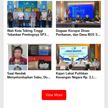
Wali Kota Tebing Tinggi
Dugaan Korupsi Dinas
Tekankan Pentingnya SP3
Perikanan, dan Dana BOS SD
Catin Cegah Stunting
– SMP Tahun 2025 – 2026
Terus Dipertajam Kajari Lahat
Saat Hendak
Kajari Lahat Pulihkan
Menyelundupkan Sabu, Dua
Keuangan Negara Rp. 2,1
Pelaku Berhasil Ditangkap
Milyar Hasil Temuan BPK RI
View More