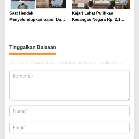
Saat Hendak
Kajari Lahat Pulihkan
Menyelundupkan Sabu, Dua
Keuangan Negara Rp. 2,1
Pelaku Berhasil Ditangkap
Milyar Hasil Temuan BPK RI
Tinggalkan Balasan
Alamat email Anda tidak akan dipublikasikan.
Ruas yang wajib ditandai
*