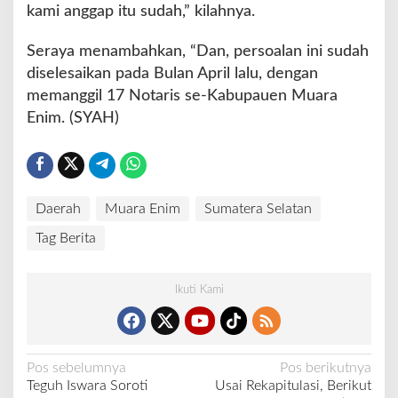
kami anggap itu sudah,” kilahnya.
Seraya menambahkan, “Dan, persoalan ini sudah
diselesaikan pada Bulan April lalu, dengan
memanggil 17 Notaris se-Kabupauen Muara
Enim. (SYAH)
Daerah
Muara Enim
Sumatera Selatan
Tag Berita
Ikuti Kami
N
Pos sebelumnya
Pos berikutnya
Teguh Iswara Soroti
Usai Rekapitulasi, Berikut
a