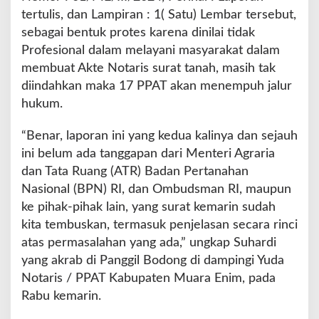
A
tertulis, dan Lampiran : 1( Satu) Lembar tersebut,
g
sebagai bentuk protes karena dinilai tidak
r
a
Profesional dalam melayani masyarakat dalam
r
membuat Akte Notaris surat tanah, masih tak
i
diindahkan maka 17 PPAT akan menempuh jalur
a
hukum.
B
P
N
“Benar, laporan ini yang kedua kalinya dan sejauh
P
ini belum ada tanggapan dari Menteri Agraria
u
dan Tata Ruang (ATR) Badan Pertanahan
s
Nasional (BPN) RI, dan Ombudsman RI, maupun
a
t
ke pihak-pihak lain, yang surat kemarin sudah
d
kita tembuskan, termasuk penjelasan secara rinci
a
atas permasalahan yang ada,” ungkap Suhardi
n
yang akrab di Panggil Bodong di dampingi Yuda
A
P
Notaris / PPAT Kabupaten Muara Enim, pada
H
Rabu kemarin.