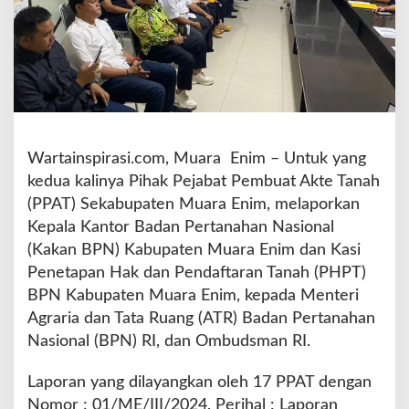
n
B
P
N
M
u
a
r
Wartainspirasi.com, Muara Enim – Untuk yang
a
E
kedua kalinya Pihak Pejabat Pembuat Akte Tanah
n
(PPAT) Sekabupaten Muara Enim, melaporkan
i
Kepala Kantor Badan Pertanahan Nasional
m
(Kakan BPN) Kabupaten Muara Enim dan Kasi
k
e
Penetapan Hak dan Pendaftaran Tanah (PHPT)
M
BPN Kabupaten Muara Enim, kepada Menteri
e
Agraria dan Tata Ruang (ATR) Badan Pertanahan
n
Nasional (BPN) RI, dan Ombudsman RI.
t
e
r
Laporan yang dilayangkan oleh 17 PPAT dengan
i
Nomor : 01/ME/III/2024, Perihal : Laporan