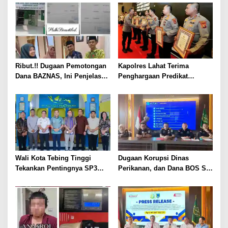
Ribut.!! Dugaan Pemotongan
Kapolres Lahat Terima
Dana BAZNAS, Ini Penjelasan
Penghargaan Predikat
Ketua BAZNAS Lahat
Pelayanan Prima dari Polda
Sumsel Tahun 2026
Wali Kota Tebing Tinggi
Dugaan Korupsi Dinas
Tekankan Pentingnya SP3
Perikanan, dan Dana BOS SD
Catin Cegah Stunting
– SMP Tahun 2025 – 2026
Terus Dipertajam Kajari Lahat