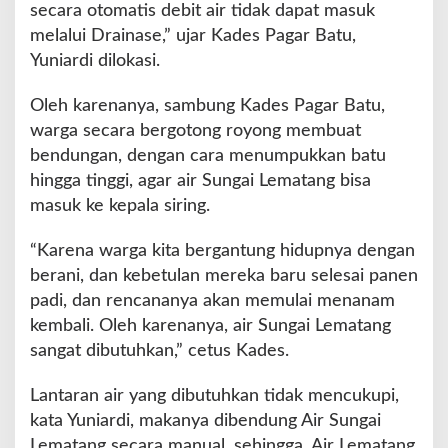
secara otomatis debit air tidak dapat masuk
g
melalui Drainase,” ujar Kades Pagar Batu,
a
i
Yuniardi dilokasi.
L
e
Oleh karenanya, sambung Kades Pagar Batu,
m
warga secara bergotong royong membuat
a
bendungan, dengan cara menumpukkan batu
t
a
hingga tinggi, agar air Sungai Lematang bisa
n
masuk ke kepala siring.
g
“Karena warga kita bergantung hidupnya dengan
berani, dan kebetulan mereka baru selesai panen
padi, dan rencananya akan memulai menanam
kembali. Oleh karenanya, air Sungai Lematang
sangat dibutuhkan,” cetus Kades.
Lantaran air yang dibutuhkan tidak mencukupi,
kata Yuniardi, makanya dibendung Air Sungai
Lematang secara manual, sehingga, Air Lematang