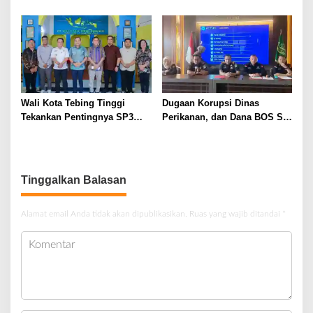
Ketua BAZNAS Lahat
Pelayanan Prima dari Polda
Sumsel Tahun 2026
Wali Kota Tebing Tinggi
Dugaan Korupsi Dinas
Tekankan Pentingnya SP3
Perikanan, dan Dana BOS SD
Catin Cegah Stunting
– SMP Tahun 2025 – 2026
Terus Dipertajam Kajari Lahat
Tinggalkan Balasan
Alamat email Anda tidak akan dipublikasikan.
Ruas yang wajib ditandai
*