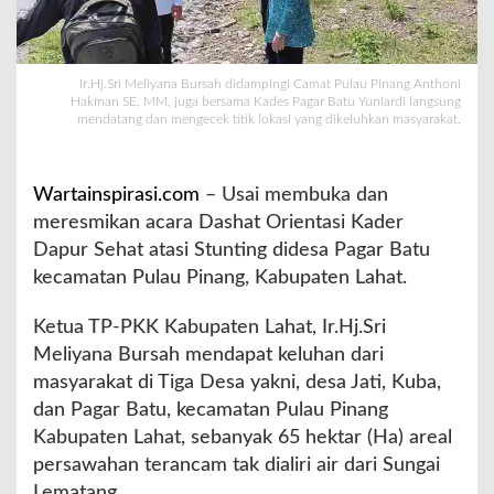
P
u
l
u
Ir.Hj.Sri Meliyana Bursah didampingi Camat Pulau Pinang Anthoni
Hakman SE, MM, juga bersama Kades Pagar Batu Yuniardi langsung
h
mendatang dan mengecek titik lokasi yang dikeluhkan masyarakat.
a
n
H
a
Wartainspirasi.com
– Usai membuka dan
S
meresmikan acara Dashat Orientasi Kader
a
Dapur Sehat atasi Stunting didesa Pagar Batu
w
kecamatan Pulau Pinang, Kabupaten Lahat.
a
h
d
Ketua TP-PKK Kabupaten Lahat, Ir.Hj.Sri
i
Meliyana Bursah mendapat keluhan dari
3
masyarakat di Tiga Desa yakni, desa Jati, Kuba,
D
dan Pagar Batu, kecamatan Pulau Pinang
e
s
Kabupaten Lahat, sebanyak 65 hektar (Ha) areal
a
persawahan terancam tak dialiri air dari Sungai
T
Lematang.