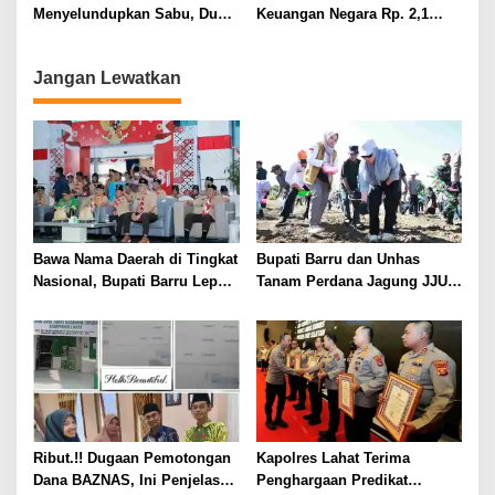
Menyelundupkan Sabu, Dua
Keuangan Negara Rp. 2,1
Pelaku Berhasil Ditangkap
Milyar Hasil Temuan BPK RI
Jangan Lewatkan
Bawa Nama Daerah di Tingkat
Bupati Barru dan Unhas
Nasional, Bupati Barru Lepas
Tanam Perdana Jagung JJUH,
Kontingen Jambore Nasional
Perkuat Ketahanan Pangan
XII
dan Kesejahteraan Petani
Ribut.!! Dugaan Pemotongan
Kapolres Lahat Terima
Dana BAZNAS, Ini Penjelasan
Penghargaan Predikat