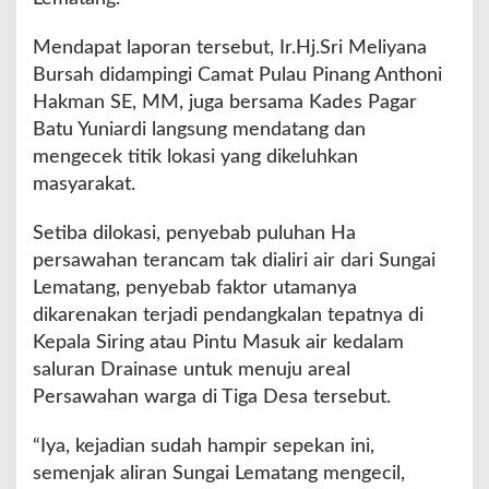
e
r
Mendapat laporan tersebut, Ir.Hj.Sri Meliyana
a
n
Bursah didampingi Camat Pulau Pinang Anthoni
c
Hakman SE, MM, juga bersama Kades Pagar
a
Batu Yuniardi langsung mendatang dan
m
mengecek titik lokasi yang dikeluhkan
T
a
masyarakat.
k
D
Setiba dilokasi, penyebab puluhan Ha
i
persawahan terancam tak dialiri air dari Sungai
a
Lematang, penyebab faktor utamanya
l
i
dikarenakan terjadi pendangkalan tepatnya di
r
Kepala Siring atau Pintu Masuk air kedalam
i
saluran Drainase untuk menuju areal
A
Persawahan warga di Tiga Desa tersebut.
i
r
S
“Iya, kejadian sudah hampir sepekan ini,
u
semenjak aliran Sungai Lematang mengecil,
n