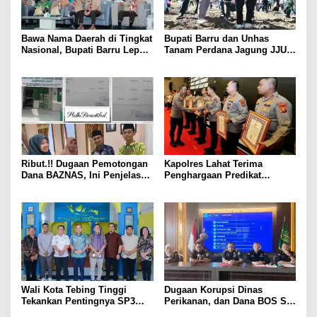
Bawa Nama Daerah di Tingkat
Bupati Barru dan Unhas
Nasional, Bupati Barru Lepas
Tanam Perdana Jagung JJUH,
Kontingen Jambore Nasional
Perkuat Ketahanan Pangan
XII
dan Kesejahteraan Petani
Ribut.!! Dugaan Pemotongan
Kapolres Lahat Terima
Dana BAZNAS, Ini Penjelasan
Penghargaan Predikat
Ketua BAZNAS Lahat
Pelayanan Prima dari Polda
Sumsel Tahun 2026
Wali Kota Tebing Tinggi
Dugaan Korupsi Dinas
Tekankan Pentingnya SP3
Perikanan, dan Dana BOS SD
Catin Cegah Stunting
– SMP Tahun 2025 – 2026