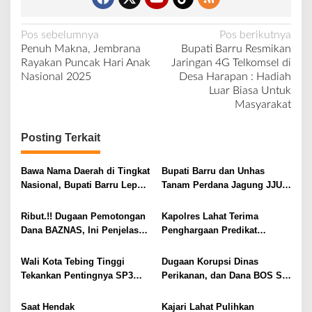
N
Pos sebelumnya
Pos berikutnya
Penuh Makna, Jembrana
Bupati Barru Resmikan
a
Rayakan Puncak Hari Anak
Jaringan 4G Telkomsel di
v
Nasional 2025
Desa Harapan : Hadiah
Luar Biasa Untuk
i
Masyarakat
g
a
Posting Terkait
s
i
Bawa Nama Daerah di Tingkat
Bupati Barru dan Unhas
Nasional, Bupati Barru Lepas
Tanam Perdana Jagung JJUH,
p
Kontingen Jambore Nasional
Perkuat Ketahanan Pangan
o
XII
dan Kesejahteraan Petani
Ribut.!! Dugaan Pemotongan
Kapolres Lahat Terima
s
Dana BAZNAS, Ini Penjelasan
Penghargaan Predikat
Ketua BAZNAS Lahat
Pelayanan Prima dari Polda
Sumsel Tahun 2026
Wali Kota Tebing Tinggi
Dugaan Korupsi Dinas
Tekankan Pentingnya SP3
Perikanan, dan Dana BOS SD
Catin Cegah Stunting
– SMP Tahun 2025 – 2026
Terus Dipertajam Kajari Lahat
Saat Hendak
Kajari Lahat Pulihkan