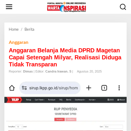
L
e
w
a
t
Home
/
Berita
A
i
n
k
g
Anggaran
e
g
Anggaran Belanja Media DPRD Magetan
k
a
o
Capai Setengah Milyar, Realisasi Diduga
r
n
Tidak Transparan
a
t
n
Reporter:
Dimas
| Editor:
Candra Irawan. S
|
Agustus 20, 2025
e
B
n
e
l
a
n
j
a
M
e
d