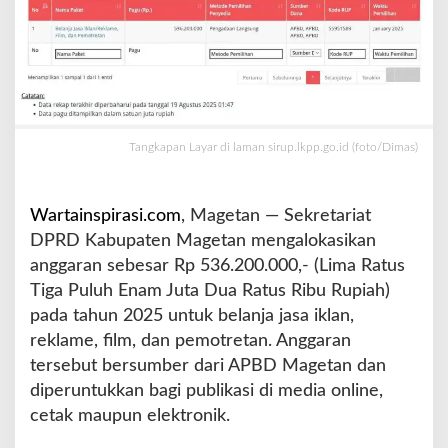
i
a
D
P
R
D
M
Tangkapan Layar di laman sirup.lkpp.go.id (foto/Dimas)
a
g
e
Wartainspirasi.com
, Magetan — Sekretariat
t
a
DPRD Kabupaten Magetan mengalokasikan
n
anggaran sebesar Rp 536.200.000,- (Lima Ratus
C
Tiga Puluh Enam Juta Dua Ratus Ribu Rupiah)
a
pada tahun 2025 untuk belanja jasa iklan,
p
a
reklame, film, dan pemotretan. Anggaran
i
tersebut bersumber dari APBD Magetan dan
S
diperuntukkan bagi publikasi di media online,
e
cetak maupun elektronik.
t
e