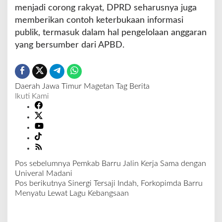
menjadi corong rakyat, DPRD seharusnya juga
memberikan contoh keterbukaan informasi
publik, termasuk dalam hal pengelolaan anggaran
yang bersumber dari APBD.
Daerah
Jawa Timur
Magetan
Tag Berita
Ikuti Kami
Pos sebelumnya
Pemkab Barru Jalin Kerja Sama dengan
N
Univeral Madani
a
Pos berikutnya
Sinergi Tersaji Indah, Forkopimda Barru
v
Menyatu Lewat Lagu Kebangsaan
i
g