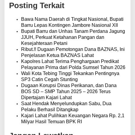
a
Posting Terkait
s
i
p
Bawa Nama Daerah di Tingkat Nasional, Bupati
o
Barru Lepas Kontingen Jambore Nasional XII
s
Bupati Barru dan Unhas Tanam Perdana Jagung
JJUH, Perkuat Ketahanan Pangan dan
Kesejahteraan Petani
Ribut.!! Dugaan Pemotongan Dana BAZNAS, Ini
Penjelasan Ketua BAZNAS Lahat
Kapolres Lahat Terima Penghargaan Predikat
Pelayanan Prima dari Polda Sumsel Tahun 2026
Wali Kota Tebing Tinggi Tekankan Pentingnya
SP3 Catin Cegah Stunting
Dugaan Korupsi Dinas Perikanan, dan Dana
BOS SD – SMP Tahun 2025 – 2026 Terus
Dipertajam Kajari Lahat
Saat Hendak Menyelundupkan Sabu, Dua
Pelaku Berhasil Ditangkap
Kajari Lahat Pulihkan Keuangan Negara Rp. 2,1
Milyar Hasil Temuan BPK RI