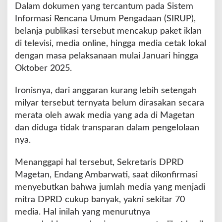
n
Dalam dokumen yang tercantum pada Sistem
g
Informasi Rencana Umum Pengadaan (SIRUP),
a
belanja publikasi tersebut mencakup paket iklan
h
di televisi, media online, hingga media cetak lokal
M
i
dengan masa pelaksanaan mulai Januari hingga
l
Oktober 2025.
y
a
Ironisnya, dari anggaran kurang lebih setengah
r
milyar tersebut ternyata belum dirasakan secara
,
R
merata oleh awak media yang ada di Magetan
e
dan diduga tidak transparan dalam pengelolaan
a
nya.
l
i
Menanggapi hal tersebut, Sekretaris DPRD
s
a
Magetan, Endang Ambarwati, saat dikonfirmasi
s
menyebutkan bahwa jumlah media yang menjadi
i
mitra DPRD cukup banyak, yakni sekitar 70
D
media. Hal inilah yang menurutnya
i
d