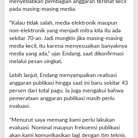
menyebabkan pembagian anggaran terlihat kecil
u
pada masing-masing media.
g
a
“Kalau tidak salah, media elektronik maupun
T
non-elektronik yang menjadi mitra kita itu ada
i
d
sekitar 70-an. Jadi mungkin jika masing-masing
a
media kecil, itu karena menyesuaikan banyaknya
k
media yang ada,” ujar Endang, saat dikonfirmasi
T
melalui pesan singkat.
r
a
n
Lebih lanjut, Endang menyampaikan realisasi
s
anggaran publikasi hingga saat ini baru sekitar 43
p
persen dari total pagu. Ia juga mengakui bahwa
a
pemerataan anggaran publikasi masih perlu
r
a
evaluasi.
n
“Menurut saya memang kami perlu lakukan
evaluasi. Nominal maupun frekuensi publikasi
akan kami komunikasikan lagi dengan tim teknis.