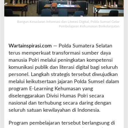
o
r
m
a
Bangun Kesadaran Informasi dan Literasi Digital, Polda Sumsel Gelar
Pembelajaran Kehumasan Berkelanjutan
s
i
d
a
Wartainspirasi.com
— Polda Sumatera Selatan
n
terus memperkuat transformasi sumber daya
L
manusia Polri melalui peningkatan kompetensi
i
t
komunikasi publik dan literasi digital bagi seluruh
e
personel. Langkah strategis tersebut diwujudkan
r
melalui keikutsertaan jajaran Polda Sumsel dalam
a
program E-Learning Kehumasan yang
s
i
diselenggarakan Divisi Humas Polri secara
D
nasional dan terhubung secara daring dengan
i
seluruh satuan kewilayahan di Indonesia.
g
i
Program pembelajaran tersebut berlangsung di
t