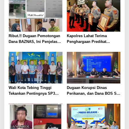
Ribut.!! Dugaan Pemotongan
Kapolres Lahat Terima
Dana BAZNAS, Ini Penjelasan
Penghargaan Predikat
Ketua BAZNAS Lahat
Pelayanan Prima dari Polda
Sumsel Tahun 2026
Wali Kota Tebing Tinggi
Dugaan Korupsi Dinas
Tekankan Pentingnya SP3
Perikanan, dan Dana BOS SD
Catin Cegah Stunting
– SMP Tahun 2025 – 2026
Terus Dipertajam Kajari Lahat