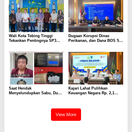
Wali Kota Tebing Tinggi
Dugaan Korupsi Dinas
Tekankan Pentingnya SP3
Perikanan, dan Dana BOS SD
Catin Cegah Stunting
– SMP Tahun 2025 – 2026
Terus Dipertajam Kajari Lahat
Saat Hendak
Kajari Lahat Pulihkan
Menyelundupkan Sabu, Dua
Keuangan Negara Rp. 2,1
Pelaku Berhasil Ditangkap
Milyar Hasil Temuan BPK RI
View More