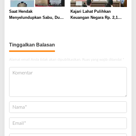
Saat Hendak
Kajari Lahat Pulihkan
Menyelundupkan Sabu, Dua
Keuangan Negara Rp. 2,1
Pelaku Berhasil Ditangkap
Milyar Hasil Temuan BPK RI
Tinggalkan Balasan
Alamat email Anda tidak akan dipublikasikan.
Ruas yang wajib ditandai
*