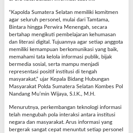
l
a
“Kapolda Sumatera Selatan memiliki komitmen
n
agar seluruh personel, mulai dari Tamtama,
j
u
Bintara hingga Perwira Menengah, secara
t
bertahap mengikuti pembelajaran kehumasan
a
dan literasi digital. Tujuannya agar setiap anggota
n
memiliki kemampuan berkomunikasi yang baik,
memahami tata kelola informasi publik, bijak
bermedia sosial, serta mampu menjadi
representasi positif institusi di tengah
masyarakat,” ujar Kepala Bidang Hubungan
Masyarakat Polda Sumatera Selatan Kombes Pol
Nandang Mu’min Wijaya, S.I.K., M.H.
Menurutnya, perkembangan teknologi informasi
telah mengubah pola interaksi antara institusi
negara dan masyarakat. Arus informasi yang
bergerak sangat cepat menuntut setiap personel