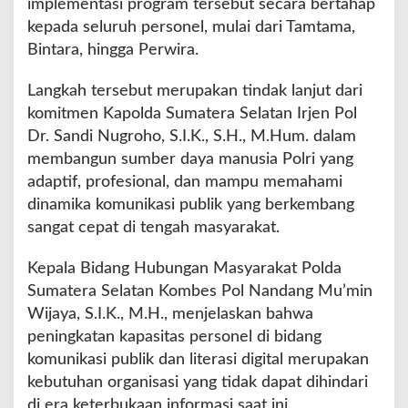
implementasi program tersebut secara bertahap
e
kepada seluruh personel, mulai dari Tamtama,
l
Bintara, hingga Perwira.
a
j
a
Langkah tersebut merupakan tindak lanjut dari
r
komitmen Kapolda Sumatera Selatan Irjen Pol
a
Dr. Sandi Nugroho, S.I.K., S.H., M.Hum. dalam
n
membangun sumber daya manusia Polri yang
K
e
adaptif, profesional, dan mampu memahami
h
dinamika komunikasi publik yang berkembang
u
sangat cepat di tengah masyarakat.
m
a
Kepala Bidang Hubungan Masyarakat Polda
s
a
Sumatera Selatan Kombes Pol Nandang Mu’min
n
Wijaya, S.I.K., M.H., menjelaskan bahwa
B
peningkatan kapasitas personel di bidang
e
komunikasi publik dan literasi digital merupakan
r
k
kebutuhan organisasi yang tidak dapat dihindari
e
di era keterbukaan informasi saat ini.