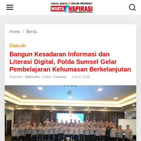
L
e
w
a
t
Home
/
Berita
B
i
a
k
n
Daerah
e
g
Bangun Kesadaran Informasi dan
k
u
o
Literasi Digital, Polda Sumsel Gelar
n
n
Pembelajaran Kehumasan Berkelanjutan
K
t
e
Reporter:
Sahfudin
| Editor:
Candra
|
Juni 9, 2026
e
s
n
a
d
a
r
a
n
I
n
f