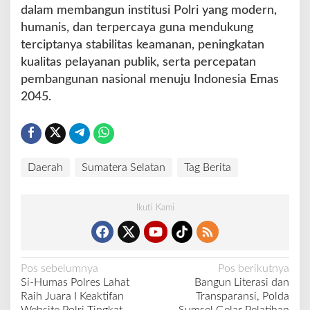
dalam membangun institusi Polri yang modern,
humanis, dan terpercaya guna mendukung
terciptanya stabilitas keamanan, peningkatan
kualitas pelayanan publik, serta percepatan
pembangunan nasional menuju Indonesia Emas
2045.
Daerah
Sumatera Selatan
Tag Berita
Ikuti Kami
N
Pos sebelumnya
Pos berikutnya
Si-Humas Polres Lahat
Bangun Literasi dan
a
Raih Juara I Keaktifan
Transparansi, Polda