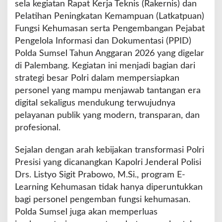
a
sela kegiatan Rapat Kerja Teknis (Rakernis) dan
l
Pelatihan Peningkatan Kemampuan (Latkatpuan)
,
Fungsi Kehumasan serta Pengembangan Pejabat
P
Pengelola Informasi dan Dokumentasi (PPID)
o
l
Polda Sumsel Tahun Anggaran 2026 yang digelar
d
di Palembang. Kegiatan ini menjadi bagian dari
a
strategi besar Polri dalam mempersiapkan
S
personel yang mampu menjawab tantangan era
u
m
digital sekaligus mendukung terwujudnya
s
pelayanan publik yang modern, transparan, dan
e
profesional.
l
G
Sejalan dengan arah kebijakan transformasi Polri
e
l
Presisi yang dicanangkan Kapolri Jenderal Polisi
a
Drs. Listyo Sigit Prabowo, M.Si., program E-
r
Learning Kehumasan tidak hanya diperuntukkan
P
bagi personel pengemban fungsi kehumasan.
e
m
Polda Sumsel juga akan memperluas
b