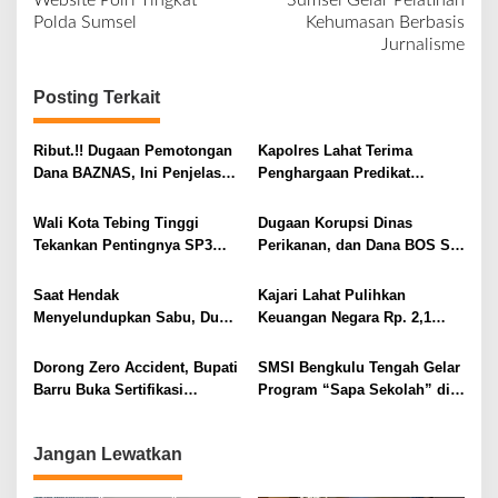
v
Website Polri Tingkat
Sumsel Gelar Pelatihan
Polda Sumsel
Kehumasan Berbasis
i
Jurnalisme
g
a
Posting Terkait
s
i
Ribut.!! Dugaan Pemotongan
Kapolres Lahat Terima
Dana BAZNAS, Ini Penjelasan
Penghargaan Predikat
p
Ketua BAZNAS Lahat
Pelayanan Prima dari Polda
o
Sumsel Tahun 2026
Wali Kota Tebing Tinggi
Dugaan Korupsi Dinas
s
Tekankan Pentingnya SP3
Perikanan, dan Dana BOS SD
Catin Cegah Stunting
– SMP Tahun 2025 – 2026
Terus Dipertajam Kajari Lahat
Saat Hendak
Kajari Lahat Pulihkan
Menyelundupkan Sabu, Dua
Keuangan Negara Rp. 2,1
Pelaku Berhasil Ditangkap
Milyar Hasil Temuan BPK RI
Dorong Zero Accident, Bupati
SMSI Bengkulu Tengah Gelar
Barru Buka Sertifikasi
Program “Sapa Sekolah” di
Supervisor K3 Konstruksi
SMAN 1 Bengkulu Tengah
Jangan Lewatkan