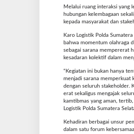
n
Melalui ruang interaksi yang l
i
a
hubungan kelembagaan sekal
2
kepada masyarakat dan stakeho
0
2
Karo Logistik Polda Sumater
6
bahwa momentum olahraga dun
sebagai sarana mempererat h
kesadaran kolektif dalam men
“Kegiatan ini bukan hanya ten
menjadi sarana memperkuat ko
dengan seluruh stakeholder.
erat sekaligus mengajak selu
kamtibmas yang aman, tertib, 
Logistik Polda Sumatera Sela
Kehadiran berbagai unsur pe
dalam satu forum kebersamaa