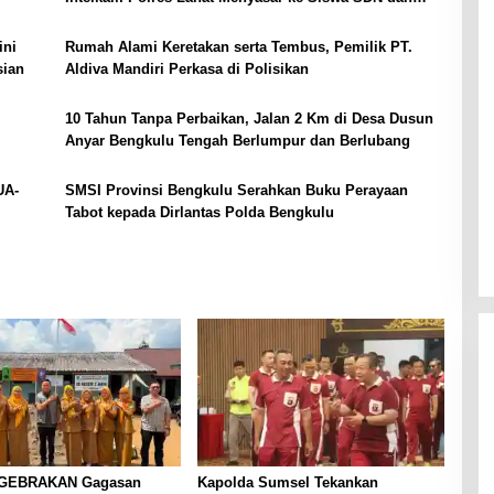
SMPN di Jarai
ini
Rumah Alami Keretakan serta Tembus, Pemilik PT.
sian
Aldiva Mandiri Perkasa di Polisikan
10 Tahun Tanpa Perbaikan, Jalan 2 Km di Desa Dusun
Anyar Bengkulu Tengah Berlumpur dan Berlubang
UA-
SMSI Provinsi Bengkulu Serahkan Buku Perayaan
Tabot kepada Dirlantas Polda Bengkulu
 GEBRAKAN Gagasan
Kapolda Sumsel Tekankan