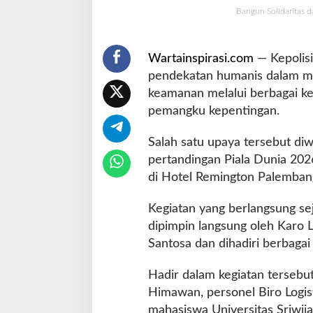
Bangun Solidaritas d
o
l
d
a
Wartainspirasi.com
— Kepolis
S
pendekatan humanis dalam me
u
keamanan melalui berbagai ke
m
pemangku kepentingan.
s
e
l
Salah satu upaya tersebut di
R
pertandingan Piala Dunia 202
a
di Hotel Remington Palembang
n
g
Kegiatan yang berlangsung se
k
u
dipimpin langsung oleh Karo 
l
Santosa dan dihadiri berbagai
S
t
Hadir dalam kegiatan terseb
a
Himawan, personel Biro Logis
k
e
mahasiswa Universitas Sriwijay