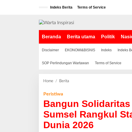
L
Indeks Berita
Terms of Service
e
w
a
t
i
Beranda
Berita utama
Politik
Nasi
k
e
k
Disclaimer
EKONOMI&BISNIS
Indeks
Indeks B
o
n
SOP Perlindungan Wartawan
Terms of Service
t
e
n
Home
/
Berita
B
a
n
Peristiwa
g
Bangun Solidaritas
u
n
Sumsel Rangkul Sta
S
Dunia 2026
o
l