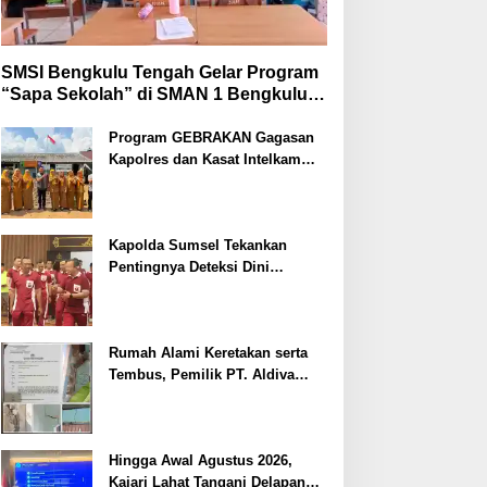
SMSI Bengkulu Tengah Gelar Program
“Sapa Sekolah” di SMAN 1 Bengkulu
Tengah
Program GEBRAKAN Gagasan
Kapolres dan Kasat Intelkam
Polres Lahat Menyasar ke Siswa
SDN dan SMPN di Jarai
Kapolda Sumsel Tekankan
Pentingnya Deteksi Dini
Kesehatan untuk Optimalisasi
Pelayanan Kepolisian
Rumah Alami Keretakan serta
Tembus, Pemilik PT. Aldiva
Mandiri Perkasa di Polisikan
Hingga Awal Agustus 2026,
Kajari Lahat Tangani Delapan