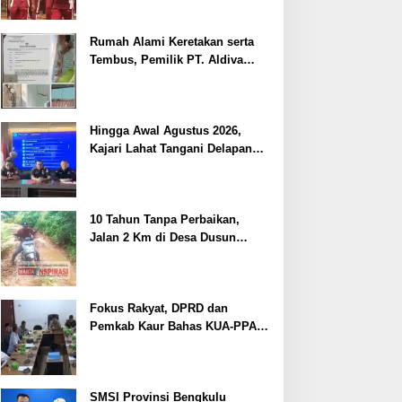
Pelayanan Kepolisian
Rumah Alami Keretakan serta
Tembus, Pemilik PT. Aldiva
Mandiri Perkasa di Polisikan
Hingga Awal Agustus 2026,
Kajari Lahat Tangani Delapan
Perkara
10 Tahun Tanpa Perbaikan,
Jalan 2 Km di Desa Dusun
Anyar Bengkulu Tengah
Berlumpur dan Berlubang
Fokus Rakyat, DPRD dan
Pemkab Kaur Bahas KUA-PPAS
2027
SMSI Provinsi Bengkulu