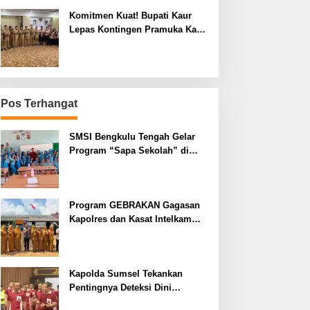
Komitmen Kuat! Bupati Kaur
Lepas Kontingen Pramuka Kaur
ke Jamnas XII Cibubur 2026
Pos Terhangat
SMSI Bengkulu Tengah Gelar
Program “Sapa Sekolah” di
SMAN 1 Bengkulu Tengah
Program GEBRAKAN Gagasan
Kapolres dan Kasat Intelkam
Polres Lahat Menyasar ke Siswa
SDN dan SMPN di Jarai
Kapolda Sumsel Tekankan
Pentingnya Deteksi Dini
Kesehatan untuk Optimalisasi