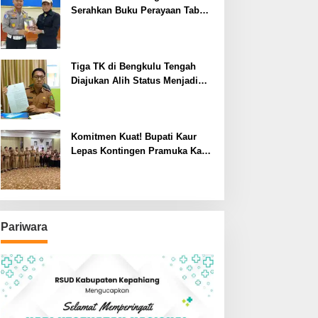
Serahkan Buku Perayaan Tabot
kepada Dirlantas Polda
Bengkulu
Tiga TK di Bengkulu Tengah
Diajukan Alih Status Menjadi
Negeri
Komitmen Kuat! Bupati Kaur
Lepas Kontingen Pramuka Kaur
ke Jamnas XII Cibubur 2026
Pariwara