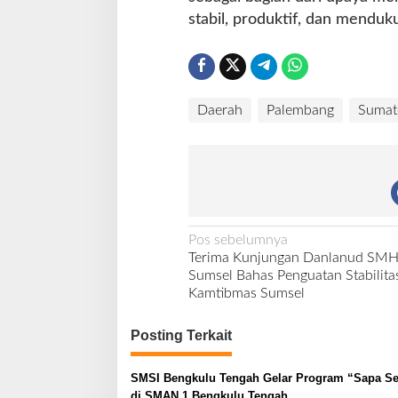
stabil, produktif, dan mend
Daerah
Palembang
Sumat
N
Pos sebelumnya
Terima Kunjungan Danlanud SMH
a
Sumsel Bahas Penguatan Stabilita
v
Kamtibmas Sumsel
i
Posting Terkait
g
a
SMSI Bengkulu Tengah Gelar Program “Sapa Se
s
di SMAN 1 Bengkulu Tengah