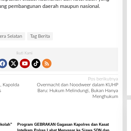
ukung pembangunan daerah maupun nasional.
era Selatan
Tag Berita
Ikuti Kami
Pos berikutnya
, Kapolda
Overmacht dan Noodweer dalam KUHP
s
Baru: Hukum Melindungi, Bukan Hanya
Menghukum
kolah”
Program GEBRAKAN Gagasan Kapolres dan Kasat
Intelkam Polres Lahat Menyasar ke Siswa SDN dan