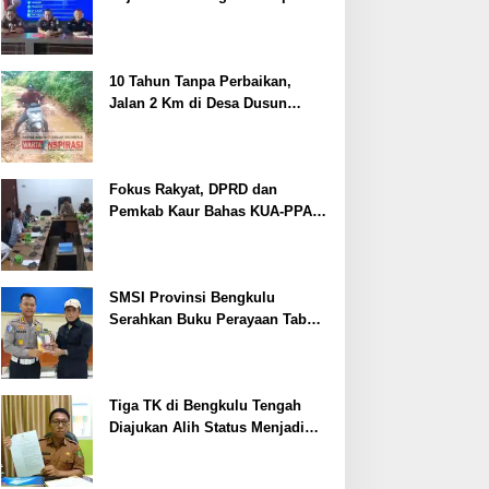
Perkara
10 Tahun Tanpa Perbaikan,
Jalan 2 Km di Desa Dusun
Anyar Bengkulu Tengah
Berlumpur dan Berlubang
Fokus Rakyat, DPRD dan
Pemkab Kaur Bahas KUA-PPAS
2027
SMSI Provinsi Bengkulu
Serahkan Buku Perayaan Tabot
kepada Dirlantas Polda
Bengkulu
Tiga TK di Bengkulu Tengah
Diajukan Alih Status Menjadi
Negeri