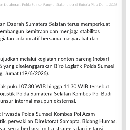
an Kolaborasi, Polda Sumsel Rangkul Stakeholder di Euforia Piala Dunia 2026
ian Daerah Sumatera Selatan terus memperkuat
mbangun kemitraan dan menjaga stabilitas
giatan kolaboratif bersama masyarakat dan
wujudkan melalui kegiatan nonton bareng (nobar)
6 yang diselenggarakan Biro Logistik Polda Sumsel
, Jumat (19/6/2026).
jak pukul 07.30 WIB hingga 11.30 WIB tersebut
Logistik Polda Sumatera Selatan Kombes Pol Budi
 unsur internal maupun eksternal.
ut Irwasda Polda Sumsel Kombes Pol Azam
tik, perwakilan Direktorat Samapta, Bidang Humas,
a, serta berbagai mitra strategis dan instansi