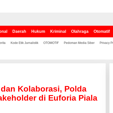
onal
Daerah
Hukum
Kriminal
Olahraga
Otomatif
erita
Kode Etik Jurnalistik
OTOMOTIF
Pedoman Media Siber
Privacy P
 dan Kolaborasi, Polda
keholder di Euforia Piala