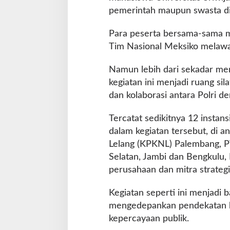
h
pemerintah maupun swasta di
o
l
Para peserta bersama-sama m
d
Tim Nasional Meksiko melawan
e
r
d
Namun lebih dari sekadar men
i
kegiatan ini menjadi ruang si
E
dan kolaborasi antara Polri 
u
f
Tercatat sedikitnya 12 instans
o
r
dalam kegiatan tersebut, di 
i
Lelang (KPKNL) Palembang, P
a
Selatan, Jambi dan Bengkulu,
P
perusahaan dan mitra strategi
i
a
l
Kegiatan seperti ini menjadi b
a
mengedepankan pendekatan k
D
kepercayaan publik.
u