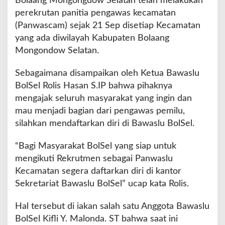
Bolaang Mongongdow Selatan telah melakukan
t
perekrutan panitia pengawas kecamatan
a
n
(Panwascam) sejak 21 Sep disetiap Kecamatan
yang ada diwilayah Kabupaten Bolaang
Mongondow Selatan.
Sebagaimana disampaikan oleh Ketua Bawaslu
BolSel Rolis Hasan S.IP bahwa pihaknya
mengajak seluruh masyarakat yang ingin dan
mau menjadi bagian dari pengawas pemilu,
silahkan mendaftarkan diri di Bawaslu BolSel.
“Bagi Masyarakat BolSel yang siap untuk
mengikuti Rekrutmen sebagai Panwaslu
Kecamatan segera daftarkan diri di kantor
Sekretariat Bawaslu BolSel” ucap kata Rolis.
Hal tersebut di iakan salah satu Anggota Bawaslu
BolSel Kifli Y. Malonda. ST bahwa saat ini