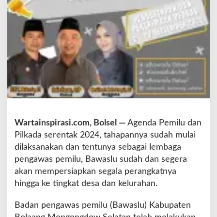
e
k
r
u
t
m
e
n
P
a
n
w
Wartainspirasi.com, Bolsel —
Agenda Pemilu dan
a
s
Pilkada serentak 2024, tahapannya sudah mulai
l
dilaksanakan dan tentunya sebagai lembaga
u
pengawas pemilu, Bawaslu sudah dan segera
K
akan mempersiapkan segala perangkatnya
e
c
hingga ke tingkat desa dan kelurahan.
a
m
Badan pengawas pemilu (Bawaslu) Kabupaten
a