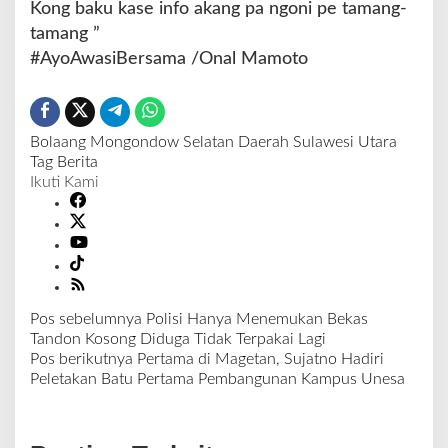
Kong baku kase info akang pa ngoni pe tamang-
tamang ”
#AyoAwasiBersama /Onal Mamoto
Bolaang Mongondow Selatan
Daerah
Sulawesi Utara
Tag Berita
Ikuti Kami
Pos sebelumnya
Polisi Hanya Menemukan Bekas
N
Tandon Kosong Diduga Tidak Terpakai Lagi
a
Pos berikutnya
Pertama di Magetan, Sujatno Hadiri
v
Peletakan Batu Pertama Pembangunan Kampus Unesa
i
g
a