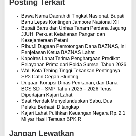
Posting Terkait
s
i
p
Bawa Nama Daerah di Tingkat Nasional, Bupati
o
Barru Lepas Kontingen Jambore Nasional XII
s
Bupati Barru dan Unhas Tanam Perdana Jagung
JJUH, Perkuat Ketahanan Pangan dan
Kesejahteraan Petani
Ribut.!! Dugaan Pemotongan Dana BAZNAS, Ini
Penjelasan Ketua BAZNAS Lahat
Kapolres Lahat Terima Penghargaan Predikat
Pelayanan Prima dari Polda Sumsel Tahun 2026
Wali Kota Tebing Tinggi Tekankan Pentingnya
SP3 Catin Cegah Stunting
Dugaan Korupsi Dinas Perikanan, dan Dana
BOS SD – SMP Tahun 2025 – 2026 Terus
Dipertajam Kajari Lahat
Saat Hendak Menyelundupkan Sabu, Dua
Pelaku Berhasil Ditangkap
Kajari Lahat Pulihkan Keuangan Negara Rp. 2,1
Milyar Hasil Temuan BPK RI
Jangan Lewatkan