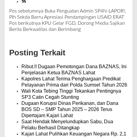
Pos sebelumnya
Buka Penguatan Admin SP4N-LAPOR!,
N
Plh Sekda Barru Apresiasi Pendampingan USAID ERAT
a
Pos berikutnya
KPU Gelar FGD, Dorong Media Sajikan
v
Berita Berkwalitas dan Berimbang
i
g
a
Posting Terkait
s
i
p
Ribut.!! Dugaan Pemotongan Dana BAZNAS, Ini
o
Penjelasan Ketua BAZNAS Lahat
s
Kapolres Lahat Terima Penghargaan Predikat
Pelayanan Prima dari Polda Sumsel Tahun 2026
Wali Kota Tebing Tinggi Tekankan Pentingnya
SP3 Catin Cegah Stunting
Dugaan Korupsi Dinas Perikanan, dan Dana
BOS SD – SMP Tahun 2025 – 2026 Terus
Dipertajam Kajari Lahat
Saat Hendak Menyelundupkan Sabu, Dua
Pelaku Berhasil Ditangkap
Kajari Lahat Pulihkan Keuangan Negara Rp. 2,1