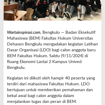
i
v
e
r
s
i
t
Wartainspirasi.com
, Bengkulu — Badan Eksekutif
a
Mahasiswa (BEM) Fakultas Hukum Universitas
s
Dehasen Bengkulu mengadakan kegiatan Latihan
D
Dasar Organisasi (LDO) bagi calon anggota baru
e
h
BEM Fakultas Hukum. Sabtu (9/11/2024) di
a
Ruang Ekonomi Lantai 2 Kampus Unived
s
Bengkulu.
e
n
Kegiatan ini diikuti oleh hampir 40 peserta yang
B
e
terdiri dari mahasiswa Fakultas Hukum. LDO
n
bertujuan untuk memberikan pemahaman dan
g
bekal awal bagi calon anggota dalam
k
menjalankan tugas dan peran di BEM.
u