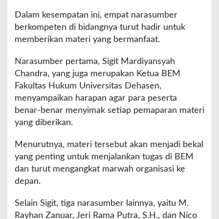
l
u
Dalam kesempatan ini, empat narasumber
G
berkompeten di bidangnya turut hadir untuk
e
memberikan materi yang bermanfaat.
l
a
Narasumber pertama, Sigit Mardiyansyah
r
L
Chandra, yang juga merupakan Ketua BEM
D
Fakultas Hukum Universitas Dehasen,
O
menyampaikan harapan agar para peserta
u
benar-benar menyimak setiap pemaparan materi
n
t
yang diberikan.
u
k
Menurutnya, materi tersebut akan menjadi bekal
C
yang penting untuk menjalankan tugas di BEM
a
dan turut mengangkat marwah organisasi ke
l
o
depan.
n
A
Selain Sigit, tiga narasumber lainnya, yaitu M.
n
Rayhan Zanuar, Jeri Rama Putra, S.H., dan Nico
g