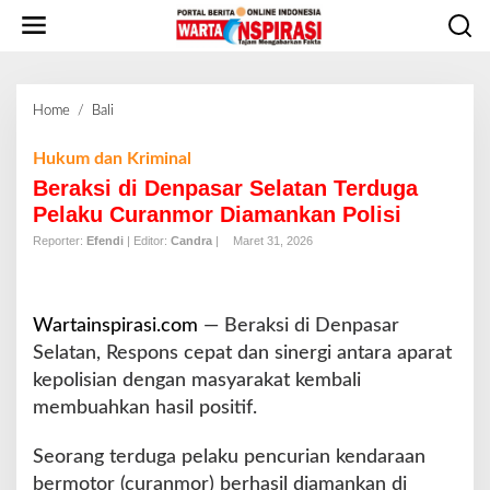
L
e
w
a
t
Home
/
Bali
B
i
e
k
r
Hukum dan Kriminal
e
a
Beraksi di Denpasar Selatan Terduga
k
k
o
Pelaku Curanmor Diamankan Polisi
s
n
Reporter:
Efendi
| Editor:
Candra
|
Maret 31, 2026
i
t
d
e
i
n
D
Wartainspirasi.com
— Beraksi di Denpasar
e
Selatan, Respons cepat dan sinergi antara aparat
n
p
kepolisian dengan masyarakat kembali
a
membuahkan hasil positif.
s
a
Seorang terduga pelaku pencurian kendaraan
r
bermotor (curanmor) berhasil diamankan di
S