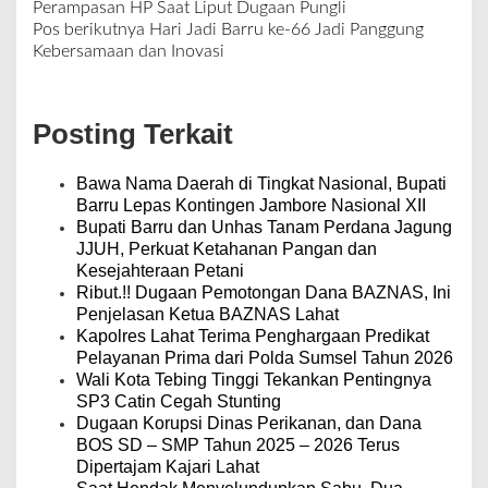
N
Perampasan HP Saat Liput Dugaan Pungli
a
Pos berikutnya
Hari Jadi Barru ke-66 Jadi Panggung
v
Kebersamaan dan Inovasi
i
g
a
Posting Terkait
s
i
p
Bawa Nama Daerah di Tingkat Nasional, Bupati
o
Barru Lepas Kontingen Jambore Nasional XII
s
Bupati Barru dan Unhas Tanam Perdana Jagung
JJUH, Perkuat Ketahanan Pangan dan
Kesejahteraan Petani
Ribut.!! Dugaan Pemotongan Dana BAZNAS, Ini
Penjelasan Ketua BAZNAS Lahat
Kapolres Lahat Terima Penghargaan Predikat
Pelayanan Prima dari Polda Sumsel Tahun 2026
Wali Kota Tebing Tinggi Tekankan Pentingnya
SP3 Catin Cegah Stunting
Dugaan Korupsi Dinas Perikanan, dan Dana
BOS SD – SMP Tahun 2025 – 2026 Terus
Dipertajam Kajari Lahat