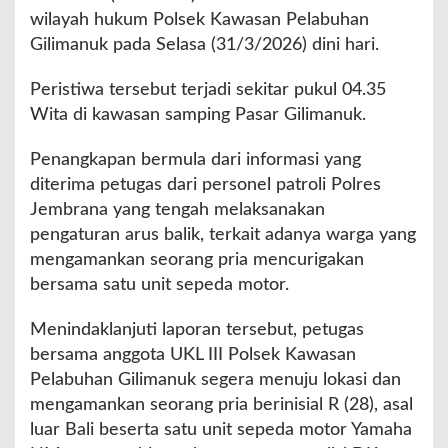
e
wilayah hukum Polsek Kawasan Pelabuhan
l
Gilimanuk pada Selasa (31/3/2026) dini hari.
a
t
Peristiwa tersebut terjadi sekitar pukul 04.35
a
Wita di kawasan samping Pasar Gilimanuk.
n
T
e
Penangkapan bermula dari informasi yang
r
diterima petugas dari personel patroli Polres
d
Jembrana yang tengah melaksanakan
u
pengaturan arus balik, terkait adanya warga yang
g
a
mengamankan seorang pria mencurigakan
P
bersama satu unit sepeda motor.
e
l
Menindaklanjuti laporan tersebut, petugas
a
bersama anggota UKL III Polsek Kawasan
k
u
Pelabuhan Gilimanuk segera menuju lokasi dan
C
mengamankan seorang pria berinisial R (28), asal
u
luar Bali beserta satu unit sepeda motor Yamaha
r