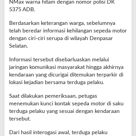
NMax warna hitam dengan nomor polisi DK
a
n
5375 ADB.
m
o
Berdasarkan keterangan warga, sebelumnya
r
telah beredar informasi kehilangan sepeda motor
D
dengan ciri-ciri serupa di wilayah Denpasar
i
a
Selatan.
m
a
Informasi tersebut disebarluaskan melalui
n
jaringan komunikasi masyarakat hingga akhirnya
k
kendaraan yang dicurigai ditemukan terparkir di
a
n
lokasi kejadian bersama terduga pelaku.
P
o
Saat dilakukan pemeriksaan, petugas
l
menemukan kunci kontak sepeda motor di saku
i
terduga pelaku yang sesuai dengan kendaraan
s
i
tersebut.
Dari hasil interogasi awal, terduga pelaku