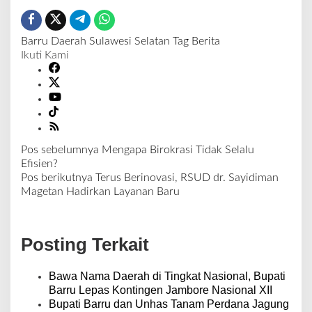
Barru
Daerah
Sulawesi Selatan
Tag Berita
Ikuti Kami
Pos sebelumnya
Mengapa Birokrasi Tidak Selalu
N
Efisien?
a
Pos berikutnya
Terus Berinovasi, RSUD dr. Sayidiman
v
Magetan Hadirkan Layanan Baru
i
g
a
Posting Terkait
s
i
p
Bawa Nama Daerah di Tingkat Nasional, Bupati
o
Barru Lepas Kontingen Jambore Nasional XII
s
Bupati Barru dan Unhas Tanam Perdana Jagung