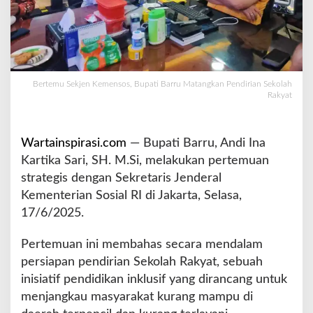
s
o
s
,
B
u
Bertemu Sekjen Kemensos, Bupati Barru Matangkan Pendirian Sekolah
p
Rakyat
a
t
i
Wartainspirasi.com
— Bupati Barru, Andi Ina
B
Kartika Sari, SH. M.Si, melakukan pertemuan
a
strategis dengan Sekretaris Jenderal
r
r
Kementerian Sosial RI di Jakarta, Selasa,
u
17/6/2025.
M
a
Pertemuan ini membahas secara mendalam
t
persiapan pendirian Sekolah Rakyat, sebuah
a
n
inisiatif pendidikan inklusif yang dirancang untuk
g
menjangkau masyarakat kurang mampu di
k