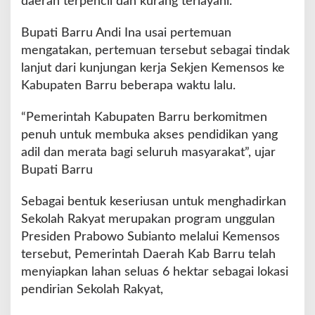
daerah terpencil dan kurang terlayani.
a
n
Bupati Barru Andi Ina usai pertemuan
P
e
mengatakan, pertemuan tersebut sebagai tindak
n
lanjut dari kunjungan kerja Sekjen Kemensos ke
d
Kabupaten Barru beberapa waktu lalu.
i
r
“Pemerintah Kabupaten Barru berkomitmen
i
a
penuh untuk membuka akses pendidikan yang
n
adil dan merata bagi seluruh masyarakat”, ujar
S
Bupati Barru
e
k
Sebagai bentuk keseriusan untuk menghadirkan
o
l
Sekolah Rakyat merupakan program unggulan
a
Presiden Prabowo Subianto melalui Kemensos
h
tersebut, Pemerintah Daerah Kab Barru telah
R
menyiapkan lahan seluas 6 hektar sebagai lokasi
a
k
pendirian Sekolah Rakyat,
y
a