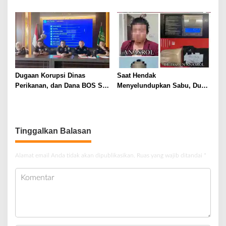
Pelayanan Prima dari Polda
Catin Cegah Stunting
Sumsel Tahun 2026
Dugaan Korupsi Dinas
Saat Hendak
Perikanan, dan Dana BOS SD
Menyelundupkan Sabu, Dua
– SMP Tahun 2025 – 2026
Pelaku Berhasil Ditangkap
Terus Dipertajam Kajari Lahat
Tinggalkan Balasan
Alamat email Anda tidak akan dipublikasikan.
Ruas yang wajib ditandai
*