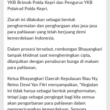
r
YKB Brimob Polda Kepri dan Pengurus YKB
B
Polairud Polda Kepri.
u
n
Ziarah ini dilakukan sebagai bentuk
g
penghormatan dan penghargaan atas jasa-jasa
a
D
para pahlawan yang telah berjuang demi
a
kemerdekaan Indonesia.
l
a
Dalam prosesi tersebut, rombongan Bhayangkari
m
tampak khidmat saat mengheningkan cipta,
R
a
dilanjutkan dengan penaburan bunga di makam
n
para pahlawan.
g
k
Ketua Bhayangkari Daerah Kepulauan Riau Ny.
a
Retno Dewi Yan Fitri menyampaikan, “Kegiatan
H
K
ini tidak hanya sebagai bentuk penghormatan,
G
tetapi juga sebagai pengingat bagi kita semua
B
akan pengorbanan para pahlawan dalam
K
memperjuangkan kemerdekaan. Semoga
e