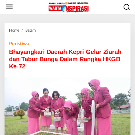
L
e
w
a
t
Home
/
Batam
B
i
h
k
a
Peristiwa
e
y
Bhayangkari Daerah Kepri Gelar Ziarah
k
a
o
dan Tabur Bunga Dalam Rangka HKGB
n
n
Ke-72
g
t
k
e
a
n
r
i
D
a
e
r
a
h
K