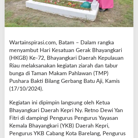
e
p
r
i
G
e
l
Wartainspirasi.com, Batam – Dalam rangka
a
menyambut Hari Kesatuan Gerak Bhayangkari
r
(HKGB) Ke-72, Bhayangkari Daerah Kepulauan
Z
Riau melaksanakan kegiatan ziarah dan tabur
i
a
bunga di Taman Makam Pahlawan (TMP)
r
Pushara Bakti Bilang Gerbang Batu Aji, Kamis
a
(17/10/2024).
h
d
Kegiatan ini dipimpin langsung oleh Ketua
a
n
Bhayangkari Daerah Kepri Ny. Retno Dewi Yan
T
Fitri di dampingi Pengurus Pengurus Yayasan
a
Kemala Bhayangkari (YKB) Daerah Kepri,
b
Pengurus YKB Cabang Kota Barelang, Pengurus
u