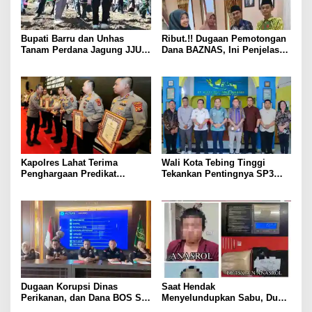
Bupati Barru dan Unhas
Ribut.!! Dugaan Pemotongan
Tanam Perdana Jagung JJUH,
Dana BAZNAS, Ini Penjelasan
Perkuat Ketahanan Pangan
Ketua BAZNAS Lahat
dan Kesejahteraan Petani
Kapolres Lahat Terima
Wali Kota Tebing Tinggi
Penghargaan Predikat
Tekankan Pentingnya SP3
Pelayanan Prima dari Polda
Catin Cegah Stunting
Sumsel Tahun 2026
Dugaan Korupsi Dinas
Saat Hendak
Perikanan, dan Dana BOS SD
Menyelundupkan Sabu, Dua
– SMP Tahun 2025 – 2026
Pelaku Berhasil Ditangkap