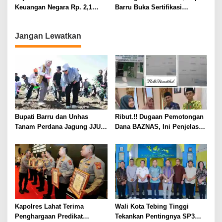
Keuangan Negara Rp. 2,1
Barru Buka Sertifikasi
Milyar Hasil Temuan BPK RI
Supervisor K3 Konstruksi
Jangan Lewatkan
Bupati Barru dan Unhas
Ribut.!! Dugaan Pemotongan
Tanam Perdana Jagung JJUH,
Dana BAZNAS, Ini Penjelasan
Perkuat Ketahanan Pangan
Ketua BAZNAS Lahat
dan Kesejahteraan Petani
Kapolres Lahat Terima
Wali Kota Tebing Tinggi
Penghargaan Predikat
Tekankan Pentingnya SP3