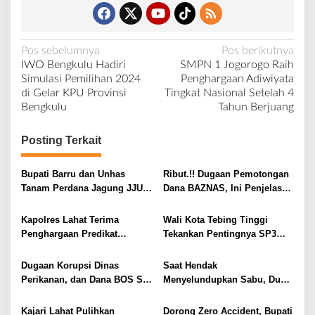
N
Pos sebelumnya
Pos berikutnya
IWO Bengkulu Hadiri
SMPN 1 Jogorogo Raih
a
Simulasi Pemilihan 2024
Penghargaan Adiwiyata
v
di Gelar KPU Provinsi
Tingkat Nasional Setelah 4
Bengkulu
Tahun Berjuang
i
g
Posting Terkait
a
s
Bupati Barru dan Unhas
Ribut.!! Dugaan Pemotongan
i
Tanam Perdana Jagung JJUH,
Dana BAZNAS, Ini Penjelasan
Perkuat Ketahanan Pangan
Ketua BAZNAS Lahat
p
dan Kesejahteraan Petani
Kapolres Lahat Terima
Wali Kota Tebing Tinggi
o
Penghargaan Predikat
Tekankan Pentingnya SP3
s
Pelayanan Prima dari Polda
Catin Cegah Stunting
Sumsel Tahun 2026
Dugaan Korupsi Dinas
Saat Hendak
Perikanan, dan Dana BOS SD
Menyelundupkan Sabu, Dua
– SMP Tahun 2025 – 2026
Pelaku Berhasil Ditangkap
Terus Dipertajam Kajari Lahat
Kajari Lahat Pulihkan
Dorong Zero Accident, Bupati