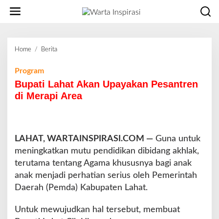
L
e
w
a
t
Home
/
Berita
B
i
u
k
p
Program
e
a
Bupati Lahat Akan Upayakan Pesantren
k
t
o
di Merapi Area
i
n
L
t
a
e
h
n
LAHAT, WARTAINSPIRASI.COM —
a
Guna untuk
t
meningkatkan mutu pendidikan dibidang akhlak,
A
terutama tentang Agama khususnya bagi anak
k
anak menjadi perhatian serius oleh Pemerintah
a
Daerah (Pemda) Kabupaten Lahat.
n
U
p
Untuk mewujudkan hal tersebut, membuat
a