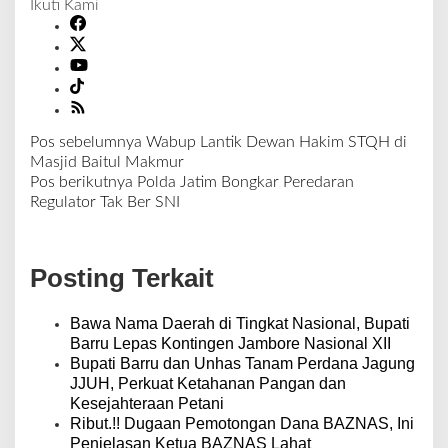
Ikuti Kami
Pos sebelumnya
Wabup Lantik Dewan Hakim STQH di
N
Masjid Baitul Makmur
a
Pos berikutnya
Polda Jatim Bongkar Peredaran
v
Regulator Tak Ber SNI
i
g
a
Posting Terkait
s
i
p
Bawa Nama Daerah di Tingkat Nasional, Bupati
o
Barru Lepas Kontingen Jambore Nasional XII
s
Bupati Barru dan Unhas Tanam Perdana Jagung
JJUH, Perkuat Ketahanan Pangan dan
Kesejahteraan Petani
Ribut.!! Dugaan Pemotongan Dana BAZNAS, Ini
Penjelasan Ketua BAZNAS Lahat