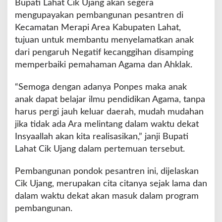
Bupati Lahat Cik Ujang akan segera
y
mengupayakan pembangunan pesantren di
a
Kecamatan Merapi Area Kabupaten Lahat,
k
a
tujuan untuk membantu menyelamatkan anak
n
dari pengaruh Negatif kecanggihan disamping
P
memperbaiki pemahaman Agama dan Ahklak.
e
s
“Semoga dengan adanya Ponpes maka anak
a
n
anak dapat belajar ilmu pendidikan Agama, tanpa
t
harus pergi jauh keluar daerah, mudah mudahan
r
jika tidak ada Ara melintang dalam waktu dekat
e
Insyaallah akan kita realisasikan,” janji Bupati
n
d
Lahat Cik Ujang dalam pertemuan tersebut.
i
M
Pembangunan pondok pesantren ini, dijelaskan
e
Cik Ujang, merupakan cita citanya sejak lama dan
r
dalam waktu dekat akan masuk dalam program
a
p
pembangunan.
i