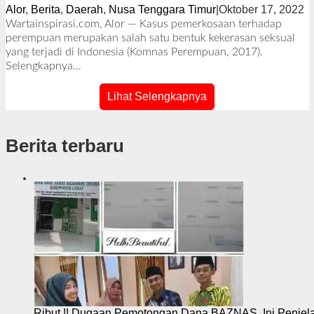
Alor
,
Berita
,
Daerah
,
Nusa Tenggara Timur
|
Oktober 17, 2022
o
l
Wartainspirasi.com, Alor — Kasus pemerkosaan terhadap
e
perempuan merupakan salah satu bentuk kekerasan seksual
h
yang terjadi di Indonesia (Komnas Perempuan, 2017).
R
Selengkapnya…
e
d
Lihat Selengkapnya
a
k
s
Berita terbaru
i
Ribut.!! Dugaan Pemotongan Dana BAZNAS, Ini Penje