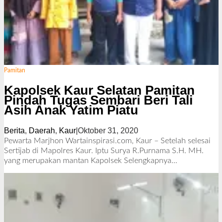
Pamitan
Kapolsek Kaur Selatan Pamitan
Pindah Tugas Sembari Beri Tali
Asih Anak Yatim Piatu
Berita
,
Daerah
,
Kaur
|
Oktober 31, 2020
o
l
Pewarta Marjhon Wartainspirasi.com, Kaur – Setelah selesai
e
Sertijab di Mapolres Kaur. Iptu Surya R.Purnama S.H. MH.
h
yang merupakan mantan Kapolsek
Selengkapnya…
R
e
d
a
k
s