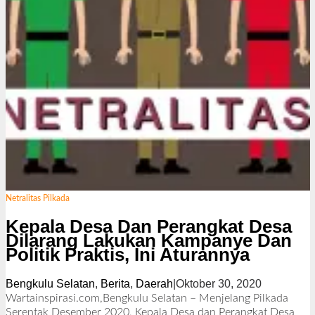
Netralitas Pilkada
Kepala Desa Dan Perangkat Desa
Dilarang Lakukan Kampanye Dan
Politik Praktis, Ini Aturannya
Bengkulu Selatan
,
Berita
,
Daerah
|
Oktober 30, 2020
o
l
Wartainspirasi.com,Bengkulu Selatan – Menjelang Pilkada
e
Serentak Desember 2020, Kepala Desa dan Perangkat Desa