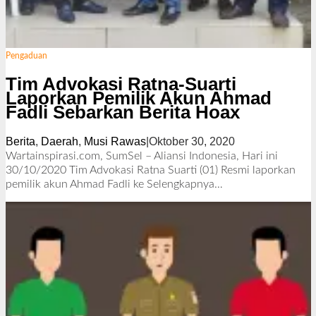
Pengaduan
Tim Advokasi Ratna-Suarti
Laporkan Pemilik Akun Ahmad
Fadli Sebarkan Berita Hoax
Berita
,
Daerah
,
Musi Rawas
|
Oktober 30, 2020
o
l
Wartainspirasi.com, SumSel – Aliansi Indonesia, Hari ini
e
30/10/2020 Tim Advokasi Ratna Suarti (01) Resmi laporkan
h
pemilik akun Ahmad Fadli ke
Selengkapnya…
R
e
d
a
k
s
i