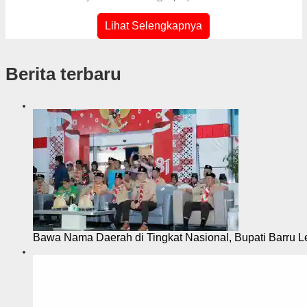
R
e
Lihat Selengkapnya
d
a
k
Berita terbaru
s
i
Bawa Nama Daerah di Tingkat Nasional, Bupati Barru L