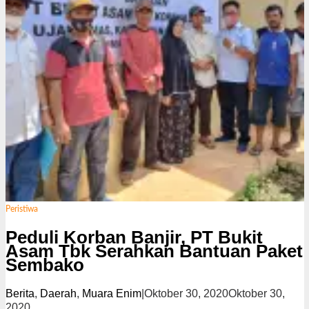
Peristiwa
Peduli Korban Banjir, PT Bukit
Asam Tbk Serahkan Bantuan Paket
Sembako
Berita
,
Daerah
,
Muara Enim
|
Oktober 30, 2020
Oktober 30,
2020
o