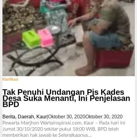
Klarifikasi
Tak Penuhi Undangan Pjs Kades
Desa Suka Menanti, Ini Penjelasan
BPD
Berita
,
Daerah
,
Kaur
|
Oktober 30, 2020
Oktober 30, 2020
o
l
Pewarta Marjhon Wartainspirasi.com, Kaur – Pada hari ini
e
Jumat 30/10/2020 sekitar pukul 18:00 WIB, BPD telah
h
memberikan hak jawab ke
Selengkapnya…