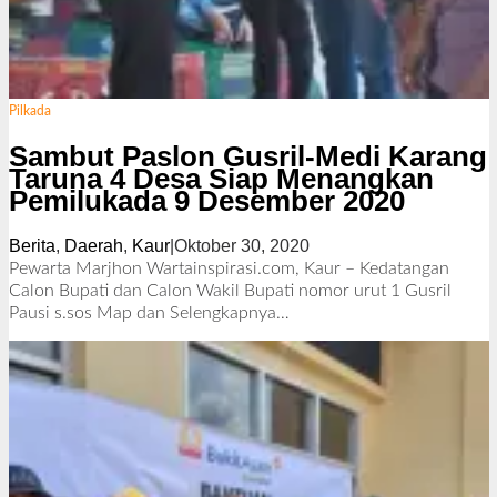
Pilkada
Sambut Paslon Gusril-Medi Karang
Taruna 4 Desa Siap Menangkan
Pemilukada 9 Desember 2020
Berita
,
Daerah
,
Kaur
|
Oktober 30, 2020
o
l
Pewarta Marjhon Wartainspirasi.com, Kaur – Kedatangan
e
Calon Bupati dan Calon Wakil Bupati nomor urut 1 Gusril
h
Pausi s.sos Map dan
Selengkapnya…
R
e
d
a
k
s
i