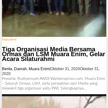
Silaturahmi
Tiga Organisasi Media Bersama
Ormas dan LSM Muara Enim, Gelar
Acara Silaturahmi
Berita
,
Daerah
,
Muara Enim
|
Oktober 31, 2020
Oktober 31,
2020
o
l
Pewarta: Rudiyansyah AWDI Wartainspirasi.com, Muara Enim
e
– Seluruh Ormas, LSM, serta perwakilan dari Media yang
h
mewakili tiga organisasi yaitu PWI,
Selengkapnya…
R
e
d
a