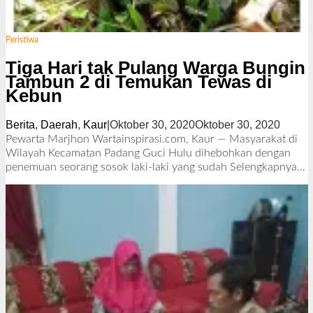
Peristiwa
Tiga Hari tak Pulang Warga Bungin
Tambun 2 di Temukan Tewas di
Kebun
Berita
,
Daerah
,
Kaur
|
Oktober 30, 2020
Oktober 30, 2020
o
l
Pewarta Marjhon Wartainspirasi.com, Kaur — Masyarakat di
e
Wilayah Kecamatan Padang Guci Hulu dihebohkan dengan
h
penemuan seorang sosok laki-laki yang sudah
Selengkapnya…
R
e
d
a
k
s
i