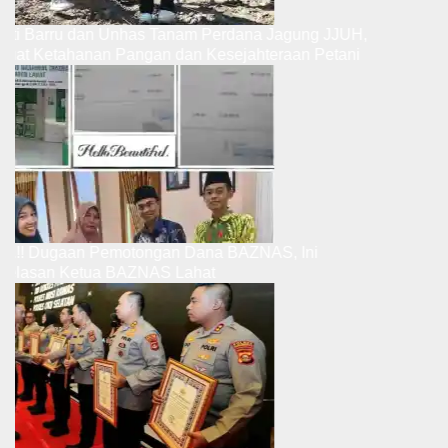
Bupati Barru dan Unhas Tanam Perdana Jagung JJUH,
Perkuat Ketahanan Pangan dan Kesejahteraan Petani
Ribut.!! Dugaan Pemotongan Dana BAZNAS, Ini
Penjelasan Ketua BAZNAS Lahat