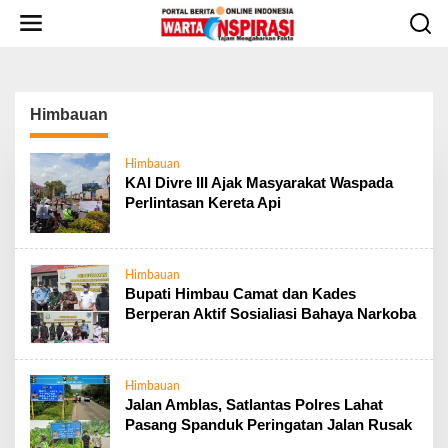
L
e
w
a
t
i
Himbauan
k
e
Himbauan
k
KAI Divre III Ajak Masyarakat Waspada
o
Perlintasan Kereta Api
n
t
e
n
Himbauan
Bupati Himbau Camat dan Kades
Berperan Aktif Sosialiasi Bahaya Narkoba
Himbauan
Jalan Amblas, Satlantas Polres Lahat
Pasang Spanduk Peringatan Jalan Rusak