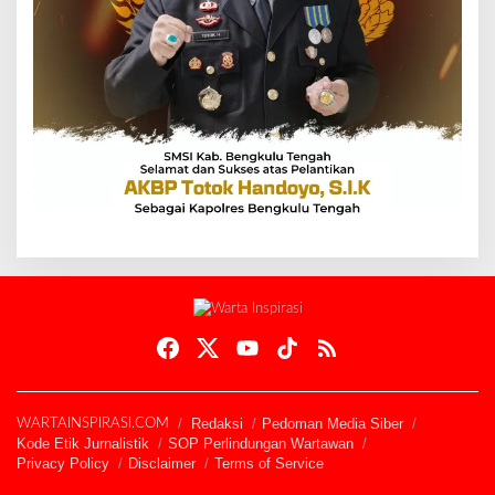
Redaksi
Pedoman Media Siber
WARTAINSPIRASI.COM
Kode Etik Jurnalistik
SOP Perlindungan Wartawan
Privacy Policy
Disclaimer
Terms of Service