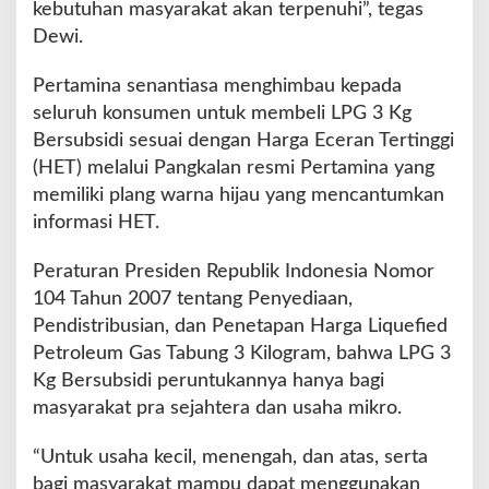
kebutuhan masyarakat akan terpenuhi”, tegas
i
Dewi.
O
K
Pertamina senantiasa menghimbau kepada
U
T
seluruh konsumen untuk membeli LPG 3 Kg
i
Bersubsidi sesuai dengan Harga Eceran Tertinggi
m
(HET) melalui Pangkalan resmi Pertamina yang
u
memiliki plang warna hijau yang mencantumkan
r
informasi HET.
Peraturan Presiden Republik Indonesia Nomor
104 Tahun 2007 tentang Penyediaan,
Pendistribusian, dan Penetapan Harga Liquefied
Petroleum Gas Tabung 3 Kilogram, bahwa LPG 3
Kg Bersubsidi peruntukannya hanya bagi
masyarakat pra sejahtera dan usaha mikro.
“Untuk usaha kecil, menengah, dan atas, serta
bagi masyarakat mampu dapat menggunakan