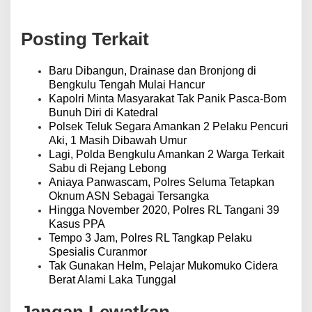
g
a
s
Posting Terkait
i
p
o
Baru Dibangun, Drainase dan Bronjong di
s
Bengkulu Tengah Mulai Hancur
Kapolri Minta Masyarakat Tak Panik Pasca-Bom
Bunuh Diri di Katedral
Polsek Teluk Segara Amankan 2 Pelaku Pencuri
Aki, 1 Masih Dibawah Umur
Lagi, Polda Bengkulu Amankan 2 Warga Terkait
Sabu di Rejang Lebong
Aniaya Panwascam, Polres Seluma Tetapkan
Oknum ASN Sebagai Tersangka
Hingga November 2020, Polres RL Tangani 39
Kasus PPA
Tempo 3 Jam, Polres RL Tangkap Pelaku
Spesialis Curanmor
Tak Gunakan Helm, Pelajar Mukomuko Cidera
Berat Alami Laka Tunggal
Jangan Lewatkan