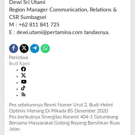
Dewi Sri Utami
Region Manager Communication, Relations &
CSR Sumbagsel
M : +62 811 841 725
E : dewi.utami@pertamina.com tandasnya.
Peristiwa
Ikuti Kami
Pos sebelumnya
Resmi Nomer Urut 2, Budi-Helmi
N
Optimis Menang Di Pilkada BS Desember 2020
a
Pos berikutnya
Sinergitas Koramil 404-1 Gelumbang
v
Bersama Masyarakat Gotong Royong Bersihkan Ruas
i
Jalan