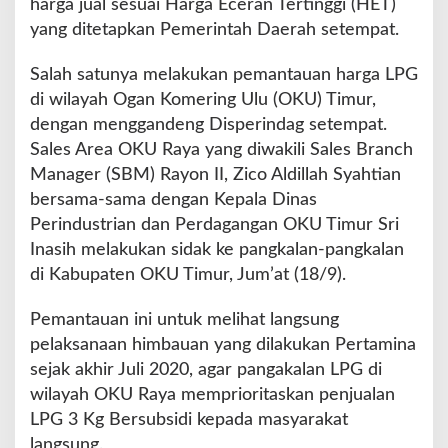
harga jual sesuai Harga Eceran Tertinggi (HET)
s
yang ditetapkan Pemerintah Daerah setempat.
p
e
Salah satunya melakukan pemantauan harga LPG
r
i
di wilayah Ogan Komering Ulu (OKU) Timur,
n
dengan menggandeng Disperindag setempat.
d
Sales Area OKU Raya yang diwakili Sales Branch
a
Manager (SBM) Rayon II, Zico Aldillah Syahtian
g
,
bersama-sama dengan Kepala Dinas
P
Perindustrian dan Perdagangan OKU Timur Sri
a
Inasih melakukan sidak ke pangkalan-pangkalan
n
di Kabupaten OKU Timur, Jum’at (18/9).
t
a
u
Pemantauan ini untuk melihat langsung
K
pelaksanaan himbauan yang dilakukan Pertamina
e
sejak akhir Juli 2020, agar pangakalan LPG di
t
wilayah OKU Raya memprioritaskan penjualan
e
r
LPG 3 Kg Bersubsidi kepada masyarakat
s
langsung.