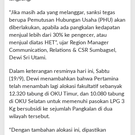
e
d
“Jika masih ada yang melanggar, sanksi tegas
i
berupa Pemutusan Hubungan Usaha (PHU) akan
a
a
diberlakukan, apabila ada pangkalan kedapatan
n
menjual lebih dari 30% ke pengecer, atau
d
menjual diatas HET”, ujar Region Manager
a
Communication, Relations & CSR Sumbagsel,
n
P
Dewi Sri Utami.
e
n
Dalam keterangan resminya hari ini, Sabtu
y
(19/9), Dewi menambahkan bahwa Pertamina
a
telah menambah lagi alokasi fakultatif sebanyak
l
u
12.320 tabung di OKU Timur, dan 10.080 tabung
r
di OKU Selatan untuk memenuhi pasokan LPG 3
a
Kg bersubsidi ke sejumlah Pangkalan di dua
n
wilayah tersebut.
L
P
G
“Dengan tambahan alokasi ini, dipastikan
d