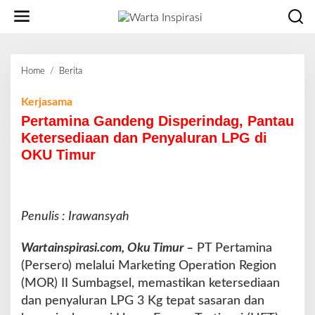
L
e
w
a
t
Home
/
Berita
P
i
e
k
r
Kerjasama
e
t
Pertamina Gandeng Disperindag, Pantau
k
a
o
Ketersediaan dan Penyaluran LPG di
m
n
OKU Timur
i
t
n
e
a
n
G
a
Penulis : Irawansyah
n
d
Wartainspirasi.com, Oku Timur –
PT Pertamina
e
(Persero) melalui Marketing Operation Region
n
(MOR) II Sumbagsel, memastikan ketersediaan
g
D
dan penyaluran LPG 3 Kg tepat sasaran dan
i