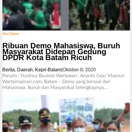
Aksi Demo
Ribuan Demo Mahasiswa, Buruh
Masyarakat Didepan Gedung
DPDR Kota Batam Ricuh
Berita
,
Daerah
,
Kepri-Batam
|
Oktober 8, 2020
o
l
Penulis : Yustinus Buulolo Wartawan : Arianto Gea/ Maznun
e
Wartainspirasi.com, Batam – Demo yang berasal dari
h
Mahasiswa, Buruh dan Masyarakat
Selengkapnya…
R
e
d
a
k
s
i