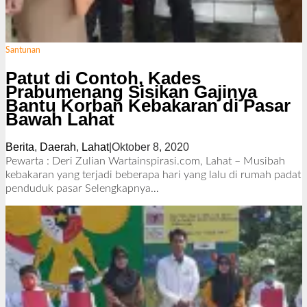
Santunan
Patut di Contoh, Kades
Prabumenang Sisikan Gajinya
Bantu Korban Kebakaran di Pasar
Bawah Lahat
Berita
,
Daerah
,
Lahat
|
Oktober 8, 2020
o
l
Pewarta : Deri Zulian Wartainspirasi.com, Lahat – Musibah
e
kebakaran yang terjadi beberapa hari yang lalu di rumah padat
h
penduduk pasar
Selengkapnya…
R
e
d
a
k
s
i