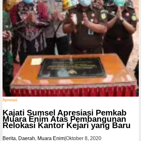
Apresiasi
Kajati Sumsel Apresiasi Pemkab
Muara Enim Atas Pembangunan
Relokasi Kantor Kejari yang Baru
Berita
,
Daerah
,
Muara Enim
|
Oktober 8, 2020
o