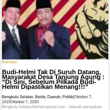
Budi-Helmi
Budi-Helmi Tak Di Suruh Datang,
Masyarakat Desa Tanjung Agung :
“Di Sini, Sebelum Pilkada Budi-
Helmi Dipastikan Menang!!!”
Bengkulu Selatan
,
Berita
,
Daerah
,
Politik
|
Oktober 7,
2020
Oktober 7, 2020
o
l
Bengkulu Selatan,Wartainspirasi.com – Sebuah pernyataan