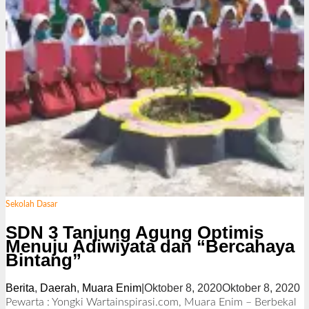
Sekolah Dasar
SDN 3 Tanjung Agung Optimis
Menuju Adiwiyata dan “Bercahaya
Bintang”
Berita
,
Daerah
,
Muara Enim
|
Oktober 8, 2020
Oktober 8, 2020
o
l
Pewarta : Yongki Wartainspirasi.com, Muara Enim – Berbekal