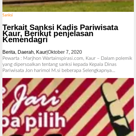
Sanksi
Terkait Sanksi Kadis Pariwisata
Kaur, Berikut penjelasan
Kemendagri
Berita
,
Daerah
,
Kaur
|
Oktober 7, 2020
o
l
Pewarta : Marjhon Wartainspirasi.com, Kaur – Dalam polemik
e
yang dipersoalkan tentang sanksi kepada Kepala Dinas
h
Pariwisata Jon harimol M.si beberapa
Selengkapnya…
R
e
d
a
k
s
i