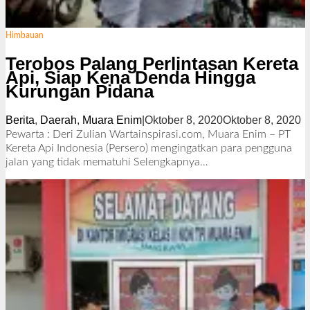
Himbauan
Terobos Palang Perlintasan Kereta
Api, Siap Kena Denda Hingga
Kurungan Pidana
Berita
,
Daerah
,
Muara Enim
|
Oktober 8, 2020
Oktober 8, 2020
o
l
Pewarta : Deri Zulian Wartainspirasi.com, Muara Enim – PT
e
Kereta Api Indonesia (Persero) mengingatkan para pengguna
h
jalan yang tidak mematuhi
Selengkapnya…
R
e
d
a
k
s
i