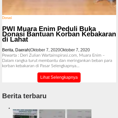
Donasi
PWI Muara Enim Peduli Buka
Donasi Bantuan Korban Kebakaran
di Lahat
Berita
,
Daerah
|
Oktober 7, 2020
Oktober 7, 2020
o
l
Pewarta : Deri Zulian Wartainspirasi.com, Muara Enim –
e
Dalam rangka turut membantu dan meringankan beban para
h
korban kebakaran di Pasar
Selengkapnya…
R
e
Lihat Selengkapnya
d
a
k
Berita terbaru
s
i