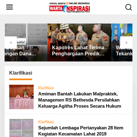
L
e
w
a
t
i
k
«
»
e
Kapolres Lahat Terima
Wali Kota Tebing Tinggi
D
k
Penghargaan Predikat
Tekankan Pentingnya
P
o
Pelayanan Prima dari
SP3 Catin Cegah
B
n
Polda Sumsel Tahun
Stunting
2
t
2026
D
Klarifikasi
e
n
Klarifikasi
Amiman Bantah Lakukan Malpraktek,
Managemen RS Bethesda Persilahkan
Keluarga Agitha Proses Secara Hukum
Klarifikasi
Sejumlah Lembaga Pertanyakan 28 Item
Kegiatan Kecamatan Lahat 2019