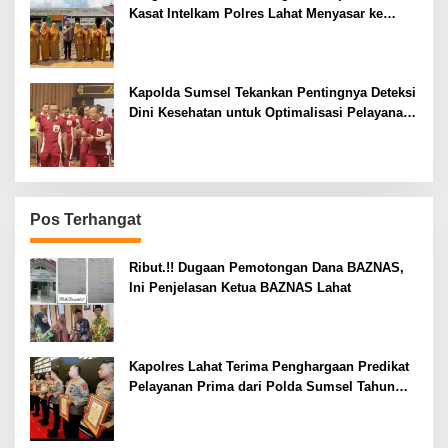
Kasat Intelkam Polres Lahat Menyasar ke
Siswa SDN dan SMPN di Jarai
Kapolda Sumsel Tekankan Pentingnya Deteksi
Dini Kesehatan untuk Optimalisasi Pelayanan
Kepolisian
Pos Terhangat
Ribut.!! Dugaan Pemotongan Dana BAZNAS,
Ini Penjelasan Ketua BAZNAS Lahat
Kapolres Lahat Terima Penghargaan Predikat
Pelayanan Prima dari Polda Sumsel Tahun
2026