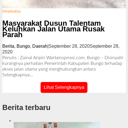
Infrastruktur
Masyarakat Dusun Talentam
Keluhkan Jalan Utama Rusak
Parah
Berita
,
Bungo
,
Daerah
|
September 28, 2020
September 28,
2020
o
l
Penulis : Zainal Aripin Wartainspirasi.com, Bungo – Disinyalir
e
kurangnya perhatian Pemerintah Kabupaten Bungo terhadap
h
akses jalan utama yang menghubungkan antara
R
Selengkapnya…
e
d
Lihat Selengkapnya
a
k
s
Berita terbaru
i