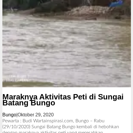
Maraknya Aktivitas Peti di Sungai
Batang Bungo
Bungo
|
Oktober 29, 2020
o
l
Pewarta : Budi Wartainspirasi.com, Bungo – Rabu
e
(29/10/2020) Sungai Batang Bungo kembali di hebohkan
h
dengan maraknya aktivitas peti yang meresahkan