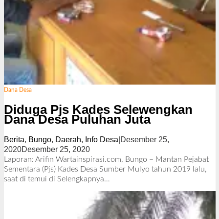
Dana Desa
Diduga Pjs Kades Selewengkan
Dana Desa Puluhan Juta
Berita
,
Bungo
,
Daerah
,
Info Desa
|
Desember 25,
2020
Desember 25, 2020
o
l
Laporan: Arifin Wartainspirasi.com, Bungo – Mantan Pejabat
e
Sementara (Pjs) Kades Desa Sumber Mulyo tahun 2019 lalu,
h
saat di temui di
Selengkapnya…
R
e
d
a