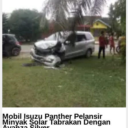
k
s
i
Mobil Isuzu Panther Pelansir
Minyak Solar Tabrakan Dengan
Avanza Silver