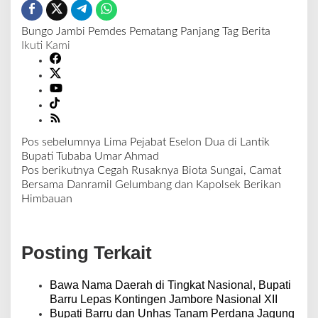
Bungo
Jambi
Pemdes Pematang Panjang
Tag Berita
Ikuti Kami
Pos sebelumnya
Lima Pejabat Eselon Dua di Lantik
N
Bupati Tubaba Umar Ahmad
a
Pos berikutnya
Cegah Rusaknya Biota Sungai, Camat
v
Bersama Danramil Gelumbang dan Kapolsek Berikan
i
Himbauan
g
a
s
Posting Terkait
i
p
o
Bawa Nama Daerah di Tingkat Nasional, Bupati
s
Barru Lepas Kontingen Jambore Nasional XII
Bupati Barru dan Unhas Tanam Perdana Jagung