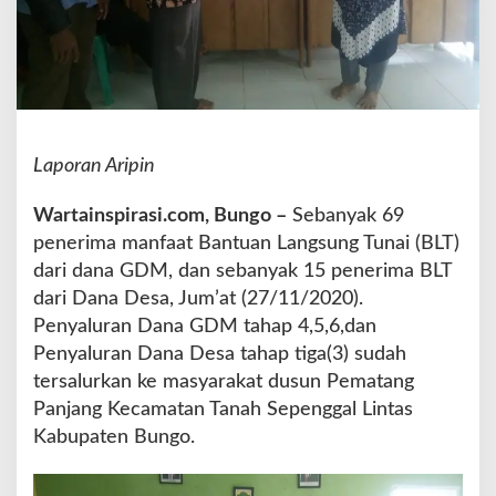
a
n
g
S
a
l
u
Laporan Aripin
r
k
Wartainspirasi.com, Bungo –
Sebanyak 69
a
n
penerima manfaat Bantuan Langsung Tunai (BLT)
B
dari dana GDM, dan sebanyak 15 penerima BLT
L
dari Dana Desa, Jum’at (27/11/2020).
T
Penyaluran Dana GDM tahap 4,5,6,dan
D
D
Penyaluran Dana Desa tahap tiga(3) sudah
d
tersalurkan ke masyarakat dusun Pematang
a
Panjang Kecamatan Tanah Sepenggal Lintas
n
Kabupaten Bungo.
G
D
M