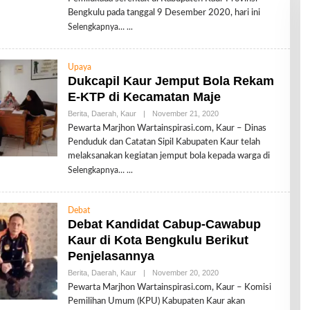
R
Bengkulu pada tanggal 9 Desember 2020, hari ini
E
Selengkapnya…
D
A
K
S
Upaya
I
Dukcapil Kaur Jemput Bola Rekam
E-KTP di Kecamatan Maje
Berita
,
Daerah
,
Kaur
|
November 21, 2020
O
L
Pewarta Marjhon Wartainspirasi.com, Kaur – Dinas
E
Penduduk dan Catatan Sipil Kabupaten Kaur telah
H
R
melaksanakan kegiatan jemput bola kepada warga di
E
Selengkapnya…
D
A
K
S
Debat
I
Debat Kandidat Cabup-Cawabup
Kaur di Kota Bengkulu Berikut
Penjelasannya
Berita
,
Daerah
,
Kaur
|
November 20, 2020
O
L
Pewarta Marjhon Wartainspirasi.com, Kaur – Komisi
E
Pemilihan Umum (KPU) Kabupaten Kaur akan
H