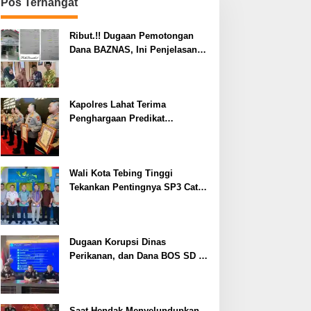
Pos Terhangat
Ribut.!! Dugaan Pemotongan
Dana BAZNAS, Ini Penjelasan
Ketua BAZNAS Lahat
Kapolres Lahat Terima
Penghargaan Predikat
Pelayanan Prima dari Polda
Sumsel Tahun 2026
Wali Kota Tebing Tinggi
Tekankan Pentingnya SP3 Catin
Cegah Stunting
Dugaan Korupsi Dinas
Perikanan, dan Dana BOS SD –
SMP Tahun 2025 – 2026 Terus
Dipertajam Kajari Lahat
Saat Hendak Menyelundupkan