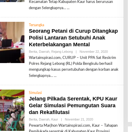
R
Kecamatan Tetap Kabupaten Kaur harus berurusan
E
dengan
Selengkapnya…
D
A
K
S
Tersangka
I
Seorang Petani di Curup Ditangkap
Polisi Lantaran Setubuhi Anak
Keterbelakangan Mental
Berita
,
Daerah
,
Rejang Lebong
|
November 22, 2020
O
L
Wartainspirasi.com, CURUP – Unit PPA Sat Reskrim
E
Polres Rejang Lebong (RL) Polda Bengkulu berhasil
H
R
mengungkap kasus persetubuhan dengan korban anak
E
Selengkapnya…
D
A
K
S
Simulasi
I
Jelang Pilkada Serentak, KPU Kaur
Gelar Simulasi Pemungutan Suara
dan Rekafilutasi
Berita
,
Daerah
,
Kaur
|
November 21, 2020
O
L
Pewarta Marjhon Wartainspirasi.com, Kaur – Tahapan
E
Pemilukada serentak di Kabupaten Kaur Provinsi
H