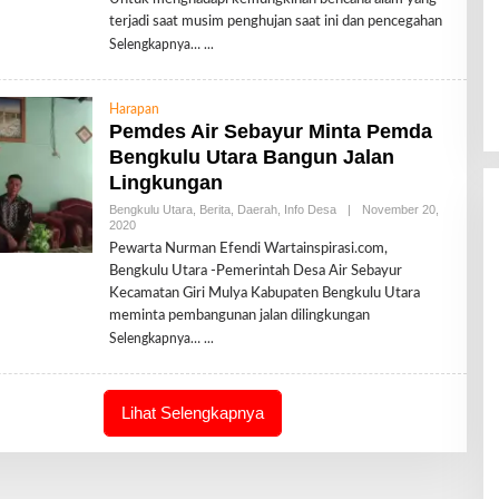
H
R
terjadi saat musim penghujan saat ini dan pencegahan
E
Selengkapnya…
D
A
K
S
Harapan
I
Pemdes Air Sebayur Minta Pemda
Bengkulu Utara Bangun Jalan
Lingkungan
Bengkulu Utara
,
Berita
,
Daerah
,
Info Desa
|
November 20,
2020
O
L
Pewarta Nurman Efendi Wartainspirasi.com,
E
Bengkulu Utara -Pemerintah Desa Air Sebayur
H
R
Kecamatan Giri Mulya Kabupaten Bengkulu Utara
E
meminta pembangunan jalan dilingkungan
D
A
Selengkapnya…
K
S
I
Lihat Selengkapnya