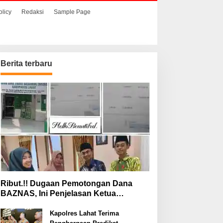
olicy
Redaksi
Sample Page
Berita terbaru
aat Hendak
Ribut.!! Dugaan
enyelundupkan Sabu,
Pemotongan Dana
ua Pelaku Berhasil
BAZNAS, Ini Penjelasan
itangkap
Ketua BAZNAS Lahat
Ribut.!! Dugaan Pemotongan Dana
BAZNAS, Ini Penjelasan Ketua
BAZNAS Lahat
Kapolres Lahat Terima