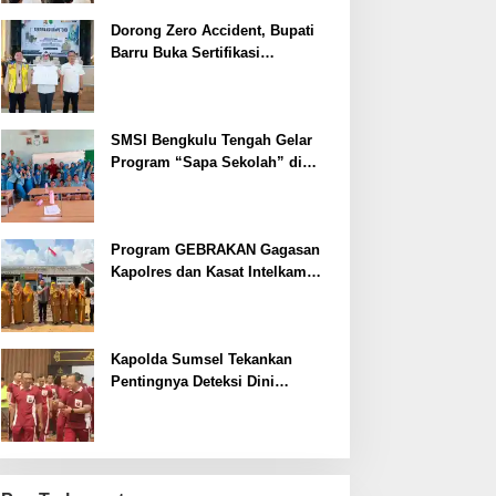
Dorong Zero Accident, Bupati
Barru Buka Sertifikasi
Supervisor K3 Konstruksi
SMSI Bengkulu Tengah Gelar
Program “Sapa Sekolah” di
SMAN 1 Bengkulu Tengah
Program GEBRAKAN Gagasan
Kapolres dan Kasat Intelkam
Polres Lahat Menyasar ke Siswa
SDN dan SMPN di Jarai
Kapolda Sumsel Tekankan
Pentingnya Deteksi Dini
Kesehatan untuk Optimalisasi
Pelayanan Kepolisian