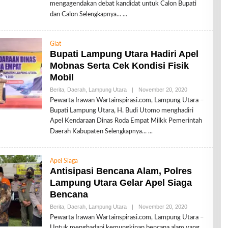
R
mengagendakan debat kandidat untuk Calon Bupati
E
dan Calon
Selengkapnya…
D
A
K
S
Giat
I
Bupati Lampung Utara Hadiri Apel
Mobnas Serta Cek Kondisi Fisik
Mobil
Berita
,
Daerah
,
Lampung Utara
|
November 20, 2020
O
L
Pewarta Irawan Wartainspirasi.com, Lampung Utara –
E
Bupati Lampung Utara, H. Budi Utomo menghadiri
H
R
Apel Kendaraan Dinas Roda Empat Milkk Pemerintah
E
Daerah Kabupaten
Selengkapnya…
D
A
K
S
Apel Siaga
I
Antisipasi Bencana Alam, Polres
Lampung Utara Gelar Apel Siaga
Bencana
Berita
,
Daerah
,
Lampung Utara
|
November 20, 2020
O
L
Pewarta Irawan Wartainspirasi.com, Lampung Utara –
E
Untuk menghadapi kemungkinan bencana alam yang