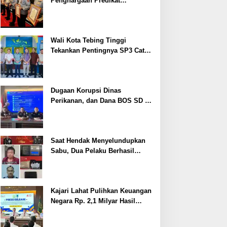
Penghargaan Predikat
Pelayanan Prima dari Polda
Sumsel Tahun 2026
Wali Kota Tebing Tinggi
Tekankan Pentingnya SP3 Catin
Cegah Stunting
Dugaan Korupsi Dinas
Perikanan, dan Dana BOS SD –
SMP Tahun 2025 – 2026 Terus
Dipertajam Kajari Lahat
Saat Hendak Menyelundupkan
Sabu, Dua Pelaku Berhasil
Ditangkap
Kajari Lahat Pulihkan Keuangan
Negara Rp. 2,1 Milyar Hasil
Temuan BPK RI