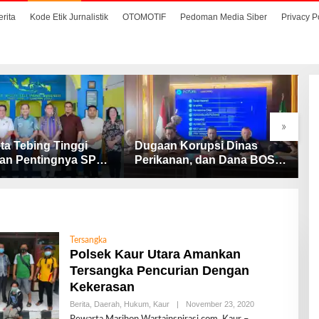
erita
Kode Etik Jurnalistik
OTOMOTIF
Pedoman Media Siber
Privacy P
»
ta Tebing Tinggi
Dugaan Korupsi Dinas
S
an Pentingnya SP3
Perikanan, dan Dana BOS
M
Cegah Stunting
SD – SMP Tahun 2025 –
D
2026 Terus Dipertajam
D
Kajari Lahat
Tersangka
Polsek Kaur Utara Amankan
Tersangka Pencurian Dengan
Kekerasan
Berita
,
Daerah
,
Hukum
,
Kaur
|
November 23, 2020
O
L