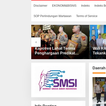
Disclaimer
EKONOMI&BISNIS
Indeks
Indeks B
SOP Perlindungan Wartawan
Terms of Service
«
aan
Kapolres Lahat Terima
Wali Ko
 Dana
Penghargaan Predikat
Tekank
 Penjelasan
Pelayanan Prima dari Polda
Catin 
AS Lahat
Sumsel Tahun 2026
Daerah