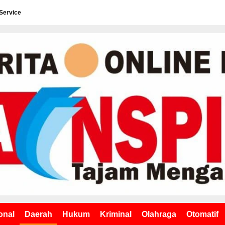
Service
onal
Daerah
Hukum
Kriminal
Olahraga
Otomatif