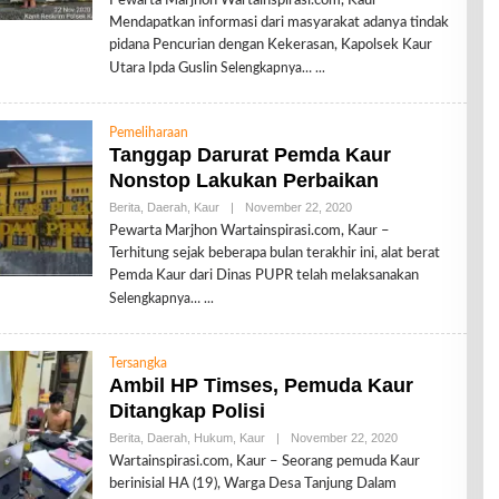
Pewarta Marjhon Wartainspirasi.com, Kaur –
E
Mendapatkan informasi dari masyarakat adanya tindak
H
R
pidana Pencurian dengan Kekerasan, Kapolsek Kaur
E
Utara Ipda Guslin
Selengkapnya…
D
A
K
S
Pemeliharaan
I
Tanggap Darurat Pemda Kaur
Nonstop Lakukan Perbaikan
Berita
,
Daerah
,
Kaur
|
November 22, 2020
O
L
Pewarta Marjhon Wartainspirasi.com, Kaur –
E
Terhitung sejak beberapa bulan terakhir ini, alat berat
H
R
Pemda Kaur dari Dinas PUPR telah melaksanakan
E
Selengkapnya…
D
A
K
S
Tersangka
I
Ambil HP Timses, Pemuda Kaur
Ditangkap Polisi
Berita
,
Daerah
,
Hukum
,
Kaur
|
November 22, 2020
O
L
Wartainspirasi.com, Kaur – Seorang pemuda Kaur
E
berinisial HA (19), Warga Desa Tanjung Dalam
H