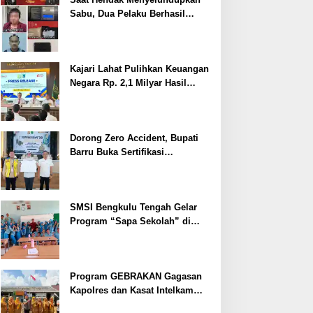
Sabu, Dua Pelaku Berhasil
Ditangkap
Kajari Lahat Pulihkan Keuangan
Negara Rp. 2,1 Milyar Hasil
Temuan BPK RI
Dorong Zero Accident, Bupati
Barru Buka Sertifikasi
Supervisor K3 Konstruksi
SMSI Bengkulu Tengah Gelar
Program “Sapa Sekolah” di
SMAN 1 Bengkulu Tengah
Program GEBRAKAN Gagasan
Kapolres dan Kasat Intelkam
Polres Lahat Menyasar ke Siswa