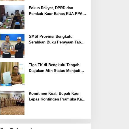
Fokus Rakyat, DPRD dan
Pemkab Kaur Bahas KUA-PPAS
2027
SMSI Provinsi Bengkulu
Serahkan Buku Perayaan Tabot
kepada Dirlantas Polda
Bengkulu
Tiga TK di Bengkulu Tengah
Diajukan Alih Status Menjadi
Negeri
Komitmen Kuat! Bupati Kaur
Lepas Kontingen Pramuka Kaur
ke Jamnas XII Cibubur 2026