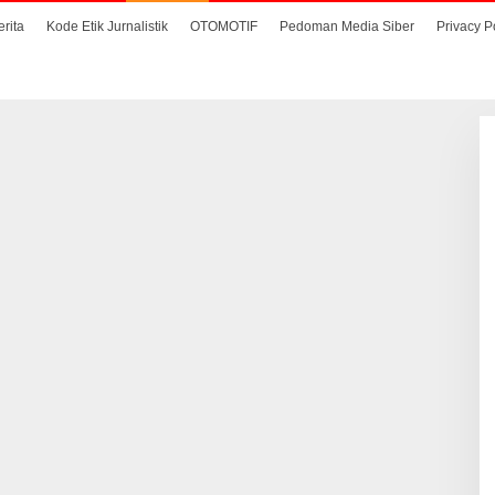
erita
Kode Etik Jurnalistik
OTOMOTIF
Pedoman Media Siber
Privacy P