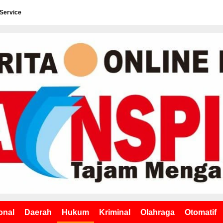
 Service
onal
Daerah
Hukum
Kriminal
Olahraga
Otomatif