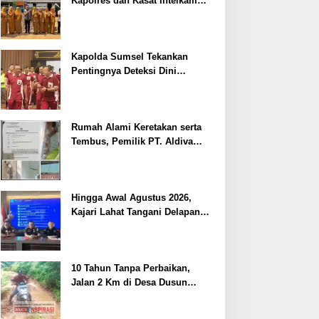
Kapolres dan Kasat Intelkam
Polres Lahat Menyasar ke Siswa
SDN dan SMPN di Jarai
Kapolda Sumsel Tekankan
Pentingnya Deteksi Dini
Kesehatan untuk Optimalisasi
Pelayanan Kepolisian
Rumah Alami Keretakan serta
Tembus, Pemilik PT. Aldiva
Mandiri Perkasa di Polisikan
Hingga Awal Agustus 2026,
Kajari Lahat Tangani Delapan
Perkara
10 Tahun Tanpa Perbaikan,
Jalan 2 Km di Desa Dusun
Anyar Bengkulu Tengah
Berlumpur dan Berlubang