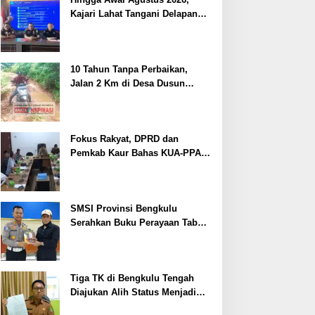
Kajari Lahat Tangani Delapan
Perkara
10 Tahun Tanpa Perbaikan,
Jalan 2 Km di Desa Dusun
Anyar Bengkulu Tengah
Berlumpur dan Berlubang
Fokus Rakyat, DPRD dan
Pemkab Kaur Bahas KUA-PPAS
2027
SMSI Provinsi Bengkulu
Serahkan Buku Perayaan Tabot
kepada Dirlantas Polda
Bengkulu
Tiga TK di Bengkulu Tengah
Diajukan Alih Status Menjadi
Negeri