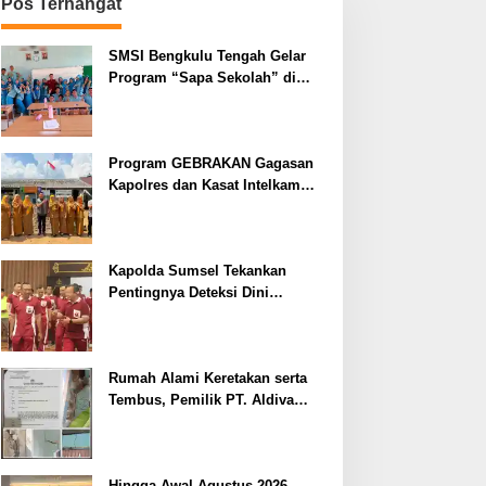
Pos Terhangat
SMSI Bengkulu Tengah Gelar
Program “Sapa Sekolah” di
SMAN 1 Bengkulu Tengah
Program GEBRAKAN Gagasan
Kapolres dan Kasat Intelkam
Polres Lahat Menyasar ke Siswa
SDN dan SMPN di Jarai
Kapolda Sumsel Tekankan
Pentingnya Deteksi Dini
Kesehatan untuk Optimalisasi
Pelayanan Kepolisian
Rumah Alami Keretakan serta
Tembus, Pemilik PT. Aldiva
Mandiri Perkasa di Polisikan
Hingga Awal Agustus 2026,