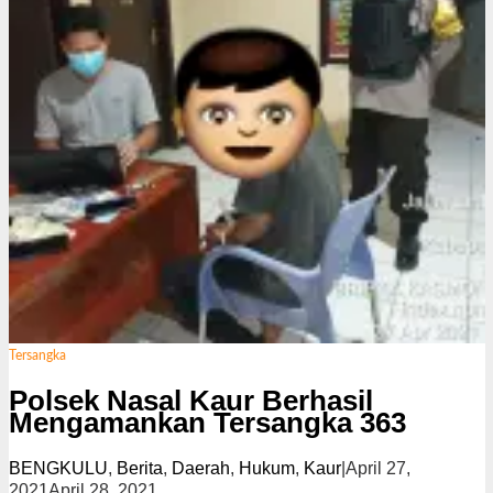
Tersangka
Polsek Nasal Kaur Berhasil
Mengamankan Tersangka 363
BENGKULU
,
Berita
,
Daerah
,
Hukum
,
Kaur
|
April 27,
2021
April 28, 2021
o