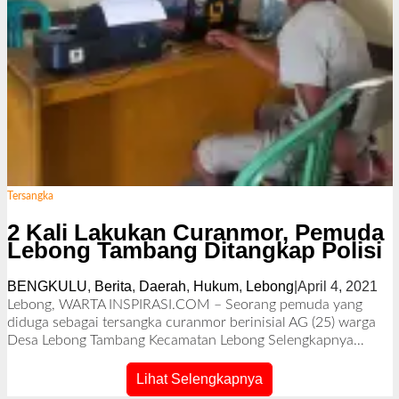
Tersangka
2 Kali Lakukan Curanmor, Pemuda
Lebong Tambang Ditangkap Polisi
BENGKULU
,
Berita
,
Daerah
,
Hukum
,
Lebong
|
April 4, 2021
o
l
Lebong, WARTA INSPIRASI.COM – Seorang pemuda yang
e
diduga sebagai tersangka curanmor berinisial AG (25) warga
h
Desa Lebong Tambang Kecamatan Lebong
Selengkapnya…
R
e
Lihat Selengkapnya
d