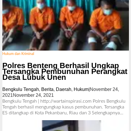
Hukum dan Kriminal
Polres Benteng Berhasil Ungkap
Tersangka Pembunuhan Perangkat
Desa Lubuk Unen
Bengkulu Tengah
,
Berita
,
Daerah
,
Hukum
|
November 24,
2021
November 24, 2021
o
l
Bengkulu Tengah | http://wartainspirasi.com Polres Bengkulu
e
Tengah berhasil mengungkap kasus pembunuhan. Tersangka
h
ES ditangkap di Kota Pekanbaru, Riau dan 3
Selengkapnya…
R
e
d