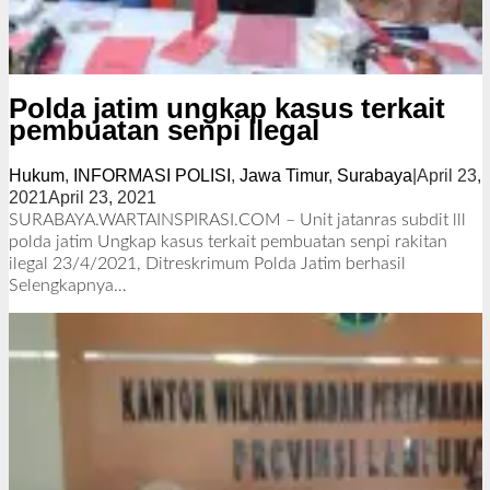
Polda jatim ungkap kasus terkait
pembuatan senpi llegal
Hukum
,
INFORMASI POLISI
,
Jawa Timur
,
Surabaya
|
April 23,
2021
April 23, 2021
o
l
SURABAYA.WARTAINSPIRASI.COM – Unit jatanras subdit lll
e
polda jatim Ungkap kasus terkait pembuatan senpi rakitan
h
ilegal 23/4/2021, Ditreskrimum Polda Jatim berhasil
R
Selengkapnya…
e
d
a
k
s
i