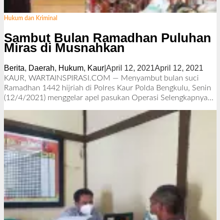
Hukum dan Kriminal
Sambut Bulan Ramadhan Puluhan
Miras di Musnahkan
Berita
,
Daerah
,
Hukum
,
Kaur
|
April 12, 2021
April 12, 2021
o
l
KAUR, WARTAINSPIRASI.COM — Menyambut bulan suci
e
Ramadhan 1442 hijriah di Polres Kaur Polda Bengkulu, Senin
h
(12/4/2021) menggelar apel pasukan Operasi
Selengkapnya…
R
e
d
a
k
s
i