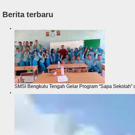
a
k
Berita terbaru
s
i
SMSI Bengkulu Tengah Gelar Program “Sapa Sekolah”