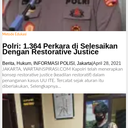
Metode Edukasi
Polri: 1.364 Perkara di Selesaikan
Dengan Restorative Justice
Berita
,
Hukum
,
INFORMASI POLISI
,
Jakarta
|
April 28, 2021
o
l
JAKARTA, WARTAINSPIRASI.COM Kapolri telah menerapkan
e
konsep restorative justice (keadilan restoratif) dalam
h
penanganan kasus UU ITE. Tercatat sejak aturan itu
R
diberlakukan,
Selengkapnya…
e
d
a
k
s
i