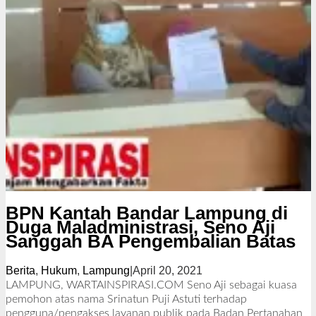
BPN Kantah Bandar Lampung di
Duga Maladministrasi, Seno Aji
Sanggah BA Pengembalian Batas
Berita
,
Hukum
,
Lampung
|
April 20, 2021
o
l
LAMPUNG, WARTAINSPIRASI.COM Seno Aji sebagai kuasa
e
pemohon atas nama Srinatun Puji Astuti terhadap
h
pengguna/pengakses layanan publik pada Badan Pertanahan