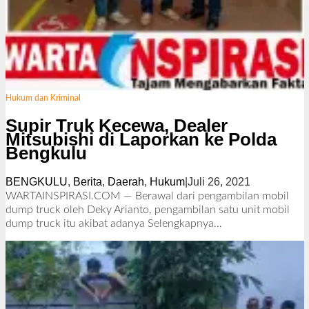
Hukum dan Kriminal
Supir Truk Kecewa, Dealer
Mitsubishi di Laporkan ke Polda
Bengkulu
BENGKULU
,
Berita
,
Daerah
,
Hukum
|
Juli 26, 2021
o
l
WARTAINSPIRASI.COM — Berawal dari pengambilan mobil
e
dump truck oleh Deky Arianto, pengambilan satu unit mobil
h
dump truck itu akibat adanya
Selengkapnya…
R
e
d
a
k
s