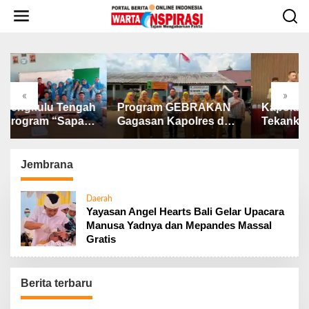
L
e
w
a
t
i
k
«
»
e
SMSI Bengkulu Tengah
Program GEBRAKAN
K
k
Gelar Program “Sapa
Gagasan Kapolres dan
Te
o
Sekolah” di SMAN 1
Kasat Intelkam Polres
De
n
Bengkulu Tengah
Lahat Menyasar ke
un
t
Siswa SDN dan SMPN
Pe
Jembrana
e
di Jarai
n
Daerah
Yayasan Angel Hearts Bali Gelar Upacara
Manusa Yadnya dan Mepandes Massal
Gratis
Berita terbaru