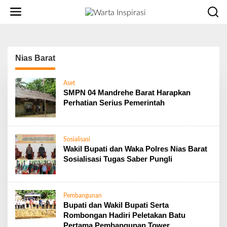
L
e
w
a
t
i
Nias Barat
k
e
Aset
k
SMPN 04 Mandrehe Barat Harapkan
o
Perhatian Serius Pemerintah
n
t
e
n
Sosialisasi
Wakil Bupati dan Waka Polres Nias Barat
Sosialisasi Tugas Saber Pungli
Pembangunan
Bupati dan Wakil Bupati Serta
Rombongan Hadiri Peletakan Batu
Pertama Pembangunan Tower