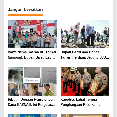
Jangan Lewatkan
Bawa Nama Daerah di Tingkat
Bupati Barru dan Unhas
Nasional, Bupati Barru Lepas
Tanam Perdana Jagung JJUH,
Kontingen Jambore Nasional
Perkuat Ketahanan Pangan
XII
dan Kesejahteraan Petani
Ribut.!! Dugaan Pemotongan
Kapolres Lahat Terima
Dana BAZNAS, Ini Penjelasan
Penghargaan Predikat
Ketua BAZNAS Lahat
Pelayanan Prima dari Polda
Sumsel Tahun 2026