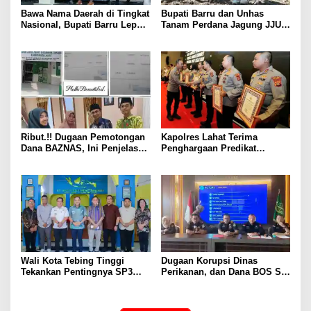
Bawa Nama Daerah di Tingkat
Bupati Barru dan Unhas
Nasional, Bupati Barru Lepas
Tanam Perdana Jagung JJUH,
Kontingen Jambore Nasional
Perkuat Ketahanan Pangan
XII
dan Kesejahteraan Petani
Ribut.!! Dugaan Pemotongan
Kapolres Lahat Terima
Dana BAZNAS, Ini Penjelasan
Penghargaan Predikat
Ketua BAZNAS Lahat
Pelayanan Prima dari Polda
Sumsel Tahun 2026
Wali Kota Tebing Tinggi
Dugaan Korupsi Dinas
Tekankan Pentingnya SP3
Perikanan, dan Dana BOS SD
Catin Cegah Stunting
– SMP Tahun 2025 – 2026
Terus Dipertajam Kajari Lahat