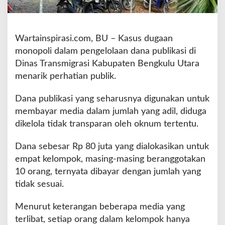
k
e
r
t
Wartainspirasi.com, BU – Kasus dugaan
r
monopoli dalam pengelolaan dana publikasi di
a
Dinas Transmigrasi Kabupaten Bengkulu Utara
n
menarik perhatian publik.
s
B
e
Dana publikasi yang seharusnya digunakan untuk
n
membayar media dalam jumlah yang adil, diduga
g
dikelola tidak transparan oleh oknum tertentu.
k
u
Dana sebesar Rp 80 juta yang dialokasikan untuk
l
u
empat kelompok, masing-masing beranggotakan
U
10 orang, ternyata dibayar dengan jumlah yang
t
tidak sesuai.
a
r
Menurut keterangan beberapa media yang
a
D
terlibat, setiap orang dalam kelompok hanya