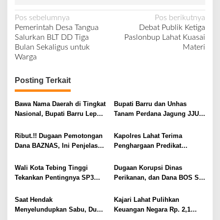
N
Pos sebelumnya
Pos berikutnya
Pemerintah Desa Tangua
Debat Publik Ketiga
a
Salurkan BLT DD Tiga
Paslonbup Lahat Kuasai
v
Bulan Sekaligus untuk
Materi
Warga
i
g
Posting Terkait
a
s
Bawa Nama Daerah di Tingkat
Bupati Barru dan Unhas
i
Nasional, Bupati Barru Lepas
Tanam Perdana Jagung JJUH,
Kontingen Jambore Nasional
Perkuat Ketahanan Pangan
p
XII
dan Kesejahteraan Petani
Ribut.!! Dugaan Pemotongan
Kapolres Lahat Terima
o
Dana BAZNAS, Ini Penjelasan
Penghargaan Predikat
s
Ketua BAZNAS Lahat
Pelayanan Prima dari Polda
Sumsel Tahun 2026
Wali Kota Tebing Tinggi
Dugaan Korupsi Dinas
Tekankan Pentingnya SP3
Perikanan, dan Dana BOS SD
Catin Cegah Stunting
– SMP Tahun 2025 – 2026
Terus Dipertajam Kajari Lahat
Saat Hendak
Kajari Lahat Pulihkan
Menyelundupkan Sabu, Dua
Keuangan Negara Rp. 2,1
Pelaku Berhasil Ditangkap
Milyar Hasil Temuan BPK RI