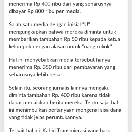
i
menerima Rp 400 ribu dari yang seharusnya
d
dibayar Rp 800 ribu per media.
u
g
Salah satu media dengan inisial “U”
a
D
mengungkapkan bahwa mereka diminta untuk
i
memberikan tambahan Rp 50 ribu kepada ketua
m
kelompok dengan alasan untuk “uang rokok.”
o
n
Hal ini menyebabkan media tersebut hanya
o
p
menerima Rp. 350 ribu dari pembayaran yang
o
seharusnya lebih besar.
l
i
Selain itu, seorang jurnalis lainnya mengaku
diminta tambahan Rp. 400 ribu karena tidak
dapat menaikkan berita mereka. Tentu saja, hal
ini menimbulkan pertanyaan mengenai sisa dana
yang tidak jelas peruntukannya.
Terkait hal ini, Kabid Transmigrasi yang baru,