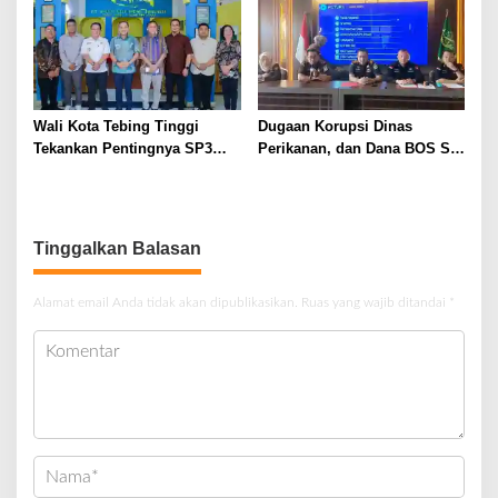
Wali Kota Tebing Tinggi
Dugaan Korupsi Dinas
Tekankan Pentingnya SP3
Perikanan, dan Dana BOS SD
Catin Cegah Stunting
– SMP Tahun 2025 – 2026
Terus Dipertajam Kajari Lahat
Tinggalkan Balasan
Alamat email Anda tidak akan dipublikasikan.
Ruas yang wajib ditandai
*