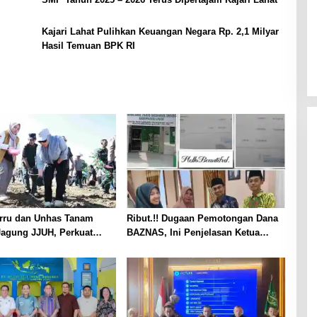
Kajari Lahat Pulihkan Keuangan Negara Rp. 2,1 Milyar
Hasil Temuan BPK RI
arru dan Unhas Tanam
Ribut.!! Dugaan Pemotongan Dana
Jagung JJUH, Perkuat
BAZNAS, Ini Penjelasan Ketua
n Pangan dan
BAZNAS Lahat
raan Petani