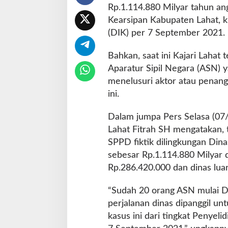
Rp.1.114.880 Milyar tahun an
D
I
Kearsipan Kabupaten Lahat, ki
K
(DIK) per 7 September 2021.
Bahkan, saat ini Kajari Laha
Aparatur Sipil Negara (ASN) 
menelusuri aktor atau penan
ini.
Dalam jumpa Pers Selasa (07/
Lahat Fitrah SH mengatakan, t
SPPD fiktik dilingkungan Din
sebesar Rp.1.114.880 Milyar 
Rp.286.420.000 dan dinas lua
“Sudah 20 orang ASN mulai D
perjalanan dinas dipanggil u
kasus ini dari tingkat Penyeli