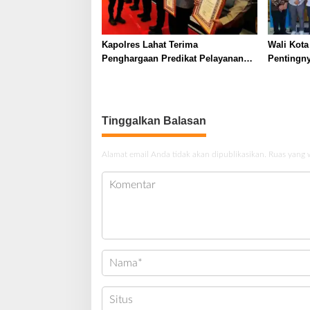
Kapolres Lahat Terima
Wali Kota
Penghargaan Predikat Pelayanan
Pentingn
Prima dari Polda Sumsel Tahun
Stunting
2026
Tinggalkan Balasan
Alamat email Anda tidak akan dipublikasikan.
Ruas yang 