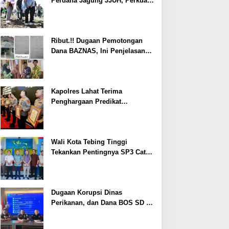
Perdana Jagung JJUH, Perkuat
Ketahanan Pangan dan
Kesejahteraan Petani
Ribut.!! Dugaan Pemotongan
Dana BAZNAS, Ini Penjelasan
Ketua BAZNAS Lahat
Kapolres Lahat Terima
Penghargaan Predikat
Pelayanan Prima dari Polda
Sumsel Tahun 2026
Wali Kota Tebing Tinggi
Tekankan Pentingnya SP3 Catin
Cegah Stunting
Dugaan Korupsi Dinas
Perikanan, dan Dana BOS SD –
SMP Tahun 2025 – 2026 Terus
Dipertajam Kajari Lahat