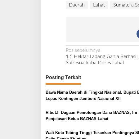
Daerah
Lahat
Sumatera Se
N
Pos sebelumnya
1,5 Hektar Ladang Ganja Berhasi
a
Satresnarkoba Polres Lahat
v
i
Posting Terkait
g
Bawa Nama Daerah di Tingkat Nasional, Bupati 
a
Lepas Kontingen Jambore Nasional XII
s
i
Ribut.!! Dugaan Pemotongan Dana BAZNAS, Ini
Penjelasan Ketua BAZNAS Lahat
p
o
Wali Kota Tebing Tinggi Tekankan Pentingnya S
s
Catin Cegah Stunting