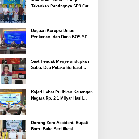
Tekankan Pentingnya SP3 Catin
Cegah Stunting
Dugaan Korupsi Dinas
Perikanan, dan Dana BOS SD –
SMP Tahun 2025 – 2026 Terus
Dipertajam Kajari Lahat
Saat Hendak Menyelundupkan
Sabu, Dua Pelaku Berhasil
Ditangkap
Kajari Lahat Pulihkan Keuangan
Negara Rp. 2,1 Milyar Hasil
Temuan BPK RI
Dorong Zero Accident, Bupati
Barru Buka Sertifikasi
Supervisor K3 Konstruksi