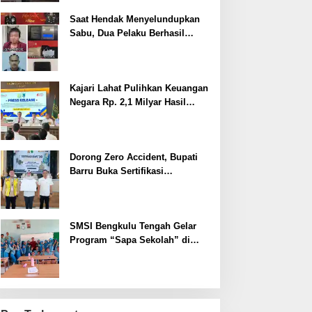
Saat Hendak Menyelundupkan
Sabu, Dua Pelaku Berhasil
Ditangkap
Kajari Lahat Pulihkan Keuangan
Negara Rp. 2,1 Milyar Hasil
Temuan BPK RI
Dorong Zero Accident, Bupati
Barru Buka Sertifikasi
Supervisor K3 Konstruksi
SMSI Bengkulu Tengah Gelar
Program “Sapa Sekolah” di
SMAN 1 Bengkulu Tengah