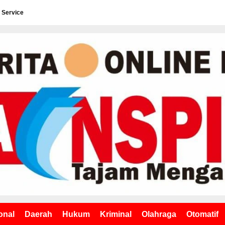
 Service
onal
Daerah
Hukum
Kriminal
Olahraga
Otomatif