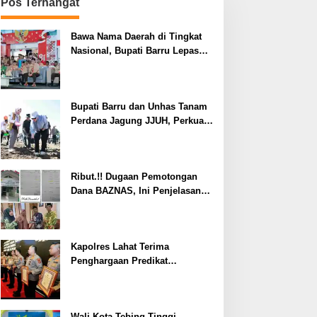
Pos Terhangat
Bawa Nama Daerah di Tingkat
Nasional, Bupati Barru Lepas
Kontingen Jambore Nasional XII
Bupati Barru dan Unhas Tanam
Perdana Jagung JJUH, Perkuat
Ketahanan Pangan dan
Kesejahteraan Petani
Ribut.!! Dugaan Pemotongan
Dana BAZNAS, Ini Penjelasan
Ketua BAZNAS Lahat
Kapolres Lahat Terima
Penghargaan Predikat
Pelayanan Prima dari Polda
Sumsel Tahun 2026
Wali Kota Tebing Tinggi