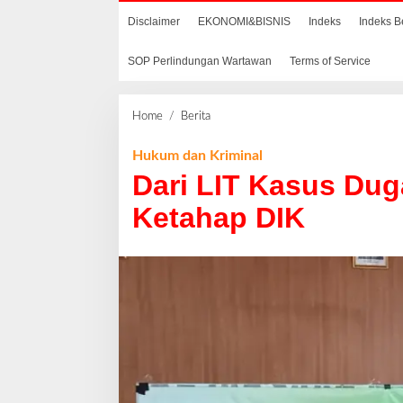
Disclaimer
EKONOMI&BISNIS
Indeks
Indeks B
SOP Perlindungan Wartawan
Terms of Service
Home
/
Berita
D
a
r
Hukum dan Kriminal
i
Dari LIT Kasus Dug
L
I
Ketahap DIK
T
K
a
s
u
s
D
u
g
a