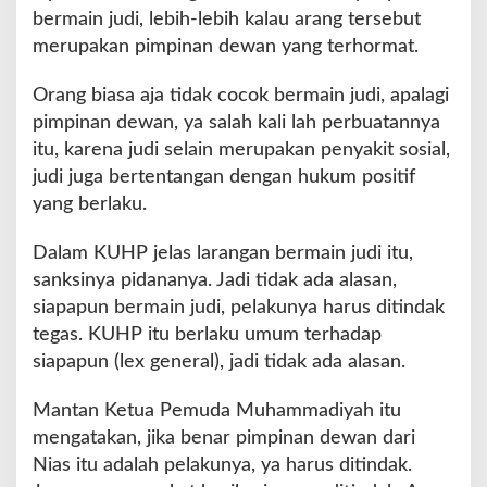
bermain judi, lebih-lebih kalau arang tersebut
merupakan pimpinan dewan yang terhormat.
Orang biasa aja tidak cocok bermain judi, apalagi
pimpinan dewan, ya salah kali lah perbuatannya
itu, karena judi selain merupakan penyakit sosial,
judi juga bertentangan dengan hukum positif
yang berlaku.
Dalam KUHP jelas larangan bermain judi itu,
sanksinya pidananya. Jadi tidak ada alasan,
siapapun bermain judi, pelakunya harus ditindak
tegas. KUHP itu berlaku umum terhadap
siapapun (lex general), jadi tidak ada alasan.
Mantan Ketua Pemuda Muhammadiyah itu
mengatakan, jika benar pimpinan dewan dari
Nias itu adalah pelakunya, ya harus ditindak.