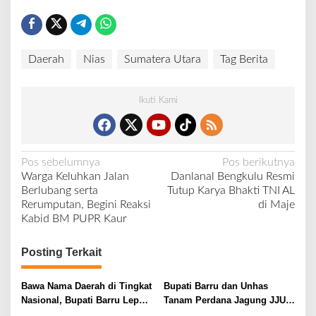
Daerah
Nias
Sumatera Utara
Tag Berita
Ikuti Kami
N
Pos sebelumnya
Pos berikutnya
Warga Keluhkan Jalan
Danlanal Bengkulu Resmi
a
Berlubang serta
Tutup Karya Bhakti TNI AL
v
Rerumputan, Begini Reaksi
di Maje
Kabid BM PUPR Kaur
i
g
Posting Terkait
a
s
Bawa Nama Daerah di Tingkat
Bupati Barru dan Unhas
i
Nasional, Bupati Barru Lepas
Tanam Perdana Jagung JJUH,
Kontingen Jambore Nasional
Perkuat Ketahanan Pangan