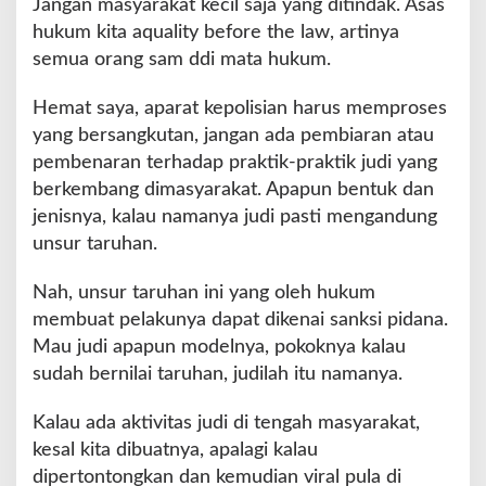
Jangan masyarakat kecil saja yang ditindak. Asas
hukum kita aquality before the law, artinya
semua orang sam ddi mata hukum.
Hemat saya, aparat kepolisian harus memproses
yang bersangkutan, jangan ada pembiaran atau
pembenaran terhadap praktik-praktik judi yang
berkembang dimasyarakat. Apapun bentuk dan
jenisnya, kalau namanya judi pasti mengandung
unsur taruhan.
Nah, unsur taruhan ini yang oleh hukum
membuat pelakunya dapat dikenai sanksi pidana.
Mau judi apapun modelnya, pokoknya kalau
sudah bernilai taruhan, judilah itu namanya.
Kalau ada aktivitas judi di tengah masyarakat,
kesal kita dibuatnya, apalagi kalau
dipertontongkan dan kemudian viral pula di