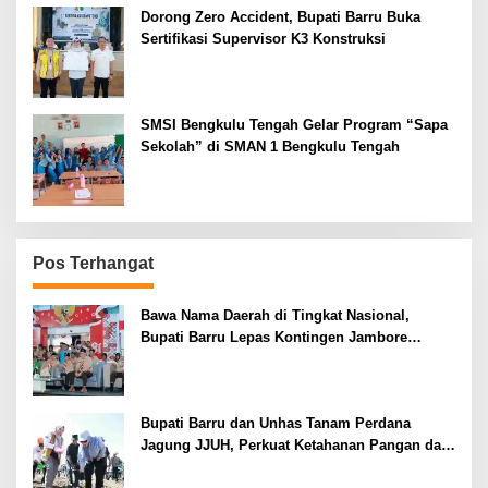
Dorong Zero Accident, Bupati Barru Buka
Sertifikasi Supervisor K3 Konstruksi
SMSI Bengkulu Tengah Gelar Program “Sapa
Sekolah” di SMAN 1 Bengkulu Tengah
Pos Terhangat
Bawa Nama Daerah di Tingkat Nasional,
Bupati Barru Lepas Kontingen Jambore
Nasional XII
Bupati Barru dan Unhas Tanam Perdana
Jagung JJUH, Perkuat Ketahanan Pangan dan
Kesejahteraan Petani