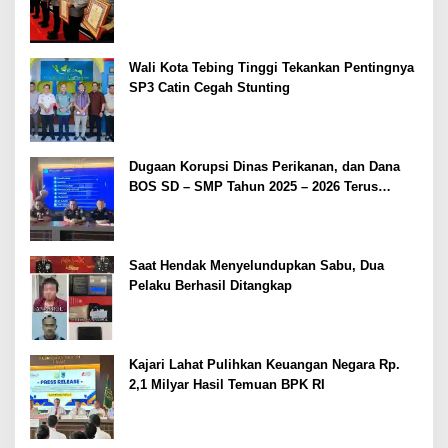
2026
Wali Kota Tebing Tinggi Tekankan Pentingnya
SP3 Catin Cegah Stunting
Dugaan Korupsi Dinas Perikanan, dan Dana
BOS SD – SMP Tahun 2025 – 2026 Terus
Dipertajam Kajari Lahat
Saat Hendak Menyelundupkan Sabu, Dua
Pelaku Berhasil Ditangkap
Kajari Lahat Pulihkan Keuangan Negara Rp.
2,1 Milyar Hasil Temuan BPK RI