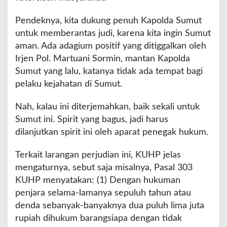
Pendeknya, kita dukung penuh Kapolda Sumut
untuk memberantas judi, karena kita ingin Sumut
aman. Ada adagium positif yang ditiggalkan oleh
Irjen Pol. Martuani Sormin, mantan Kapolda
Sumut yang lalu, katanya tidak ada tempat bagi
pelaku kejahatan di Sumut.
Nah, kalau ini diterjemahkan, baik sekali untuk
Sumut ini. Spirit yang bagus, jadi harus
dilanjutkan spirit ini oleh aparat penegak hukum.
Terkait larangan perjudian ini, KUHP jelas
mengaturnya, sebut saja misalnya, Pasal 303
KUHP menyatakan: (1) Dengan hukuman
penjara selama-lamanya sepuluh tahun atau
denda sebanyak-banyaknya dua puluh lima juta
rupiah dihukum barangsiapa dengan tidak