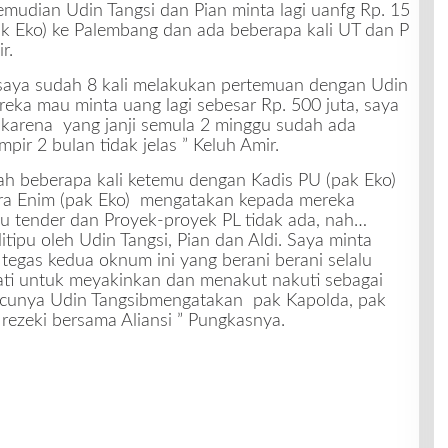
mudian Udin Tangsi dan Pian minta lagi uanfg Rp. 15
ak Eko) ke Palembang dan ada beberapa kali UT dan P
r.
 saya sudah 8 kali melakukan pertemuan dengan Udin
reka mau minta uang lagi sebesar Rp. 500 juta, saya
, karena yang janji semula 2 minggu sudah ada
pir 2 bulan tidak jelas ” Keluh Amir.
ah beberapa kali ketemu dengan Kadis PU (pak Eko)
ara Enim (pak Eko) mengatakan kepada mereka
 tender dan Proyek-proyek PL tidak ada, nah…
itipu oleh Udin Tangsi, Pian dan Aldi. Saya minta
egas kedua oknum ini yang berani berani selalu
i untuk meyakinkan dan menakut nakuti sebagai
lucunya Udin Tangsibmengatakan pak Kapolda, pak
rezeki bersama Aliansi ” Pungkasnya.