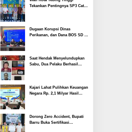
Tekankan Pentingnya SP3 Catin
Cegah Stunting
Dugaan Korupsi Dinas
Perikanan, dan Dana BOS SD –
SMP Tahun 2025 – 2026 Terus
Dipertajam Kajari Lahat
Saat Hendak Menyelundupkan
Sabu, Dua Pelaku Berhasil
Ditangkap
Kajari Lahat Pulihkan Keuangan
Negara Rp. 2,1 Milyar Hasil
Temuan BPK RI
Dorong Zero Accident, Bupati
Barru Buka Sertifikasi
Supervisor K3 Konstruksi