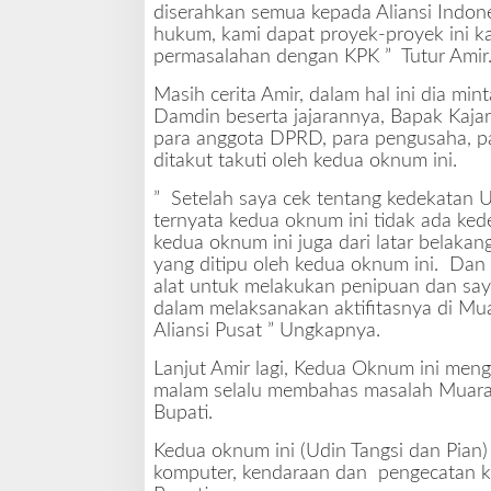
diserahkan semua kepada Aliansi Indon
n
hukum, kami dapat proyek-proyek ini k
i
permasalahan dengan KPK ” Tutur Amir
m
D
Masih cerita Amir, dalam hal ini dia mi
i
Damdin beserta jajarannya, Bapak Kajar
l
para anggota DPRD, para pengusaha, p
a
ditakut takuti oleh kedua oknum ini.
p
o
” Setelah saya cek tentang kedekatan U
r
ternyata kedua oknum ini tidak ada ked
k
kedua oknum ini juga dari latar belakan
a
yang ditipu oleh kedua oknum ini. Dan 
n
alat untuk melakukan penipuan dan say
K
dalam melaksanakan aktifitasnya di Mua
e
Aliansi Pusat ” Ungkapnya.
P
o
Lanjut Amir lagi, Kedua Oknum ini meng
l
malam selalu membahas masalah Muara 
d
Bupati.
a
Kedua oknum ini (Udin Tangsi dan Pian)
komputer, kendaraan dan pengecatan k