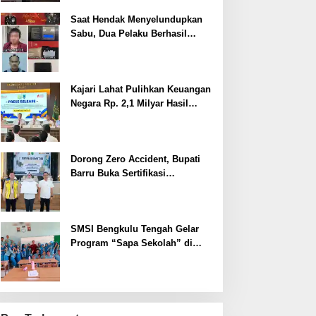
Saat Hendak Menyelundupkan
Sabu, Dua Pelaku Berhasil
Ditangkap
Kajari Lahat Pulihkan Keuangan
Negara Rp. 2,1 Milyar Hasil
Temuan BPK RI
Dorong Zero Accident, Bupati
Barru Buka Sertifikasi
Supervisor K3 Konstruksi
SMSI Bengkulu Tengah Gelar
Program “Sapa Sekolah” di
SMAN 1 Bengkulu Tengah