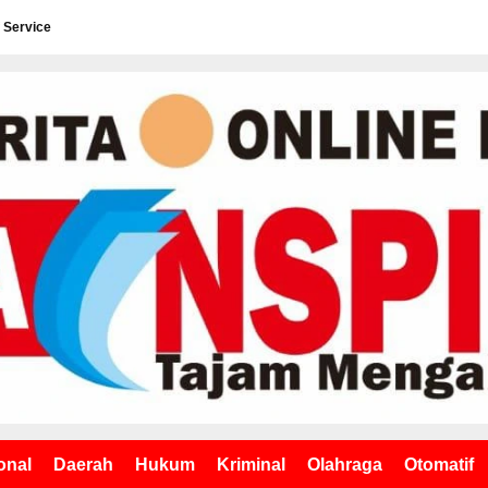
 Service
onal
Daerah
Hukum
Kriminal
Olahraga
Otomatif