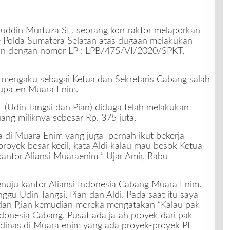
uddin Murtuza SE. seorang kontraktor melaporkan
 Polda Sumatera Selatan atas dugaan melakukan
an dengan nomor LP : LPB/475/VI/2020/SPKT,
 mengaku sebagai Ketua dan Sekretaris Cabang salah
abupaten Muara Enim.
 (Udin Tangsi dan Pian) diduga telah melakukan
ng miliknya sebesar Rp. 375 juta.
a di Muara Enim yang juga pernah ikut bekerja
oyek besar kecil, kata Aldi kalau mau besok Ketua
kantor Aliansi Muaraenim ” Ujar Amir, Rabu
nuju kantor Aliansi Indonesia Cabang Muara Enim.
gu Udin Tangsi, Pian dan Aldi. Pada saat itu saya
 dan P,ian kemudian mereka mengatakan “Kalau pak
ndonesia Cabang. Pusat ada jatah proyek dari pak
 dinas di Muara enim yang ada proyek-proyek PL