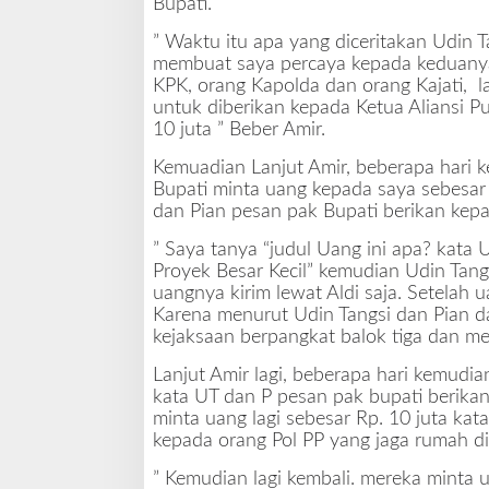
Bupati.
” Waktu itu apa yang diceritakan Udin T
membuat saya percaya kepada keduanya
KPK, orang Kapolda dan orang Kajati, l
untuk diberikan kepada Ketua Aliansi Pu
10 juta ” Beber Amir.
Kemuadian Lanjut Amir, beberapa hari k
Bupati minta uang kepada saya sebesar R
dan Pian pesan pak Bupati berikan ke
” Saya tanya “judul Uang ini apa? kata 
Proyek Besar Kecil” kemudian Udin Tan
uangnya kirim lewat Aldi saja. Setelah u
Karena menurut Udin Tangsi dan Pian da
kejaksaan berpangkat balok tiga dan m
Lanjut Amir lagi, beberapa hari kemudia
kata UT dan P pesan pak bupati berika
minta uang lagi sebesar Rp. 10 juta kat
kepada orang Pol PP yang jaga rumah di
” Kemudian lagi kembali. mereka minta 