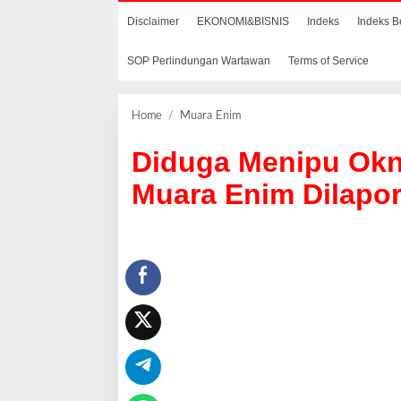
Disclaimer
EKONOMI&BISNIS
Indeks
Indeks B
SOP Perlindungan Wartawan
Terms of Service
Home
/
Muara Enim
D
i
Diduga Menipu Okn
d
u
Muara Enim Dilapo
g
a
M
e
n
i
p
u
O
k
n
u