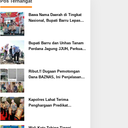
Pos Terhangat
Bawa Nama Daerah di Tingkat
Nasional, Bupati Barru Lepas
Kontingen Jambore Nasional XII
Bupati Barru dan Unhas Tanam
Perdana Jagung JJUH, Perkuat
Ketahanan Pangan dan
Kesejahteraan Petani
Ribut.!! Dugaan Pemotongan
Dana BAZNAS, Ini Penjelasan
Ketua BAZNAS Lahat
Kapolres Lahat Terima
Penghargaan Predikat
Pelayanan Prima dari Polda
Sumsel Tahun 2026
Wali Kota Tebing Tinggi