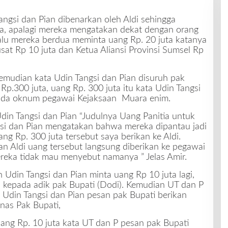
angsi dan Pian dibenarkan oleh Aldi sehingga
, apalagi mereka mengatakan dekat dengan orang
alu mereka berdua meminta uang Rp. 20 juta katanya
sat Rp 10 juta dan Ketua Aliansi Provinsi Sumsel Rp
emudian kata Udin Tangsi dan Pian disuruh pak
p.300 juta, uang Rp. 300 juta itu kata Udin Tangsi
pada oknum pegawai Kejaksaan Muara enim.
Udin Tangsi dan Pian “Judulnya Uang Panitia untuk
gsi dan Pian mengatakan bahwa mereka dipantau jadi
ang Rp. 300 juta tersebut saya berikan ke Aldi.
n Aldi uang tersebut langsung diberikan ke pegawai
ereka tidak mau menyebut namanya ” Jelas Amir.
n Udin Tangsi dan Pian minta uang Rp 10 juta lagi,
n kepada adik pak Bupati (Dodi). Kemudian UT dan P
a Udin Tangsi dan Pian pesan pak Bupati berikan
nas Pak Bupati,
uang Rp. 10 juta kata UT dan P pesan pak Bupati