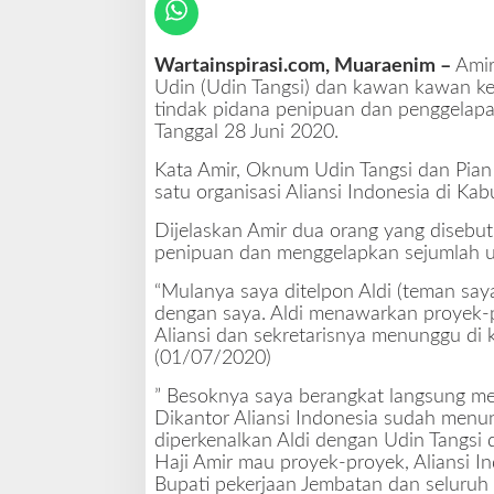
m
A
l
Wartainspirasi.com, Muaraenim –
Amir
i
Udin (Udin Tangsi) dan kawan kawan ke
a
tindak pidana penipuan dan penggelap
n
Tanggal 28 Juni 2020.
s
i
Kata Amir, Oknum Udin Tangsi dan Pian
I
satu organisasi Aliansi Indonesia di K
n
d
Dijelaskan Amir dua orang yang disebut
o
penipuan dan menggelapkan sejumlah ua
n
e
“Mulanya saya ditelpon Aldi (teman say
s
dengan saya. Aldi menawarkan proyek-pr
i
Aliansi dan sekretarisnya menunggu di 
a
(01/07/2020)
M
” Besoknya saya berangkat langsung me
u
Dikantor Aliansi Indonesia sudah menung
a
diperkenalkan Aldi dengan Udin Tangsi
r
Haji Amir mau proyek-proyek, Aliansi I
a
Bupati pekerjaan Jembatan dan seluruh
E