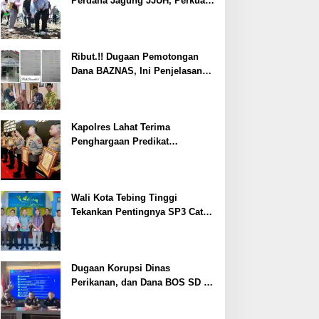
Perdana Jagung JJUH, Perkuat
Ketahanan Pangan dan
Kesejahteraan Petani
Ribut.!! Dugaan Pemotongan
Dana BAZNAS, Ini Penjelasan
Ketua BAZNAS Lahat
Kapolres Lahat Terima
Penghargaan Predikat
Pelayanan Prima dari Polda
Sumsel Tahun 2026
Wali Kota Tebing Tinggi
Tekankan Pentingnya SP3 Catin
Cegah Stunting
Dugaan Korupsi Dinas
Perikanan, dan Dana BOS SD –
SMP Tahun 2025 – 2026 Terus
Dipertajam Kajari Lahat