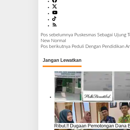
Pos sebelumnya
Puskesmas Sebagai Ujung T
N
New Normal
a
Pos berikutnya
Peduli Dengan Pendidikan A
v
i
Jangan Lewatkan
g
a
s
i
p
o
s
Ribut.!! Dugaan Pemotongan Dana 